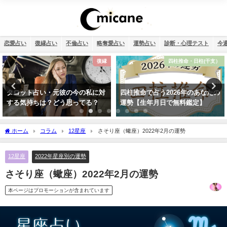
恋愛占い
復縁占い
不倫占い
略奪愛占い
運勢占い
診断・心理テスト
今
四柱推命・日柱(干支）
運勢占い
四柱推命で占う2026年のあなたの
2026年運勢ランキング！366日の
運勢【生年月日で無料鑑定】
誕生日を占いました！
ホーム
コラム
12星座
さそり座（蠍座）2022年2月の運勢
12星座
2022年星座別の運勢
さそり座（蠍座）2022年2月の運勢
本ページはプロモーションが含まれています