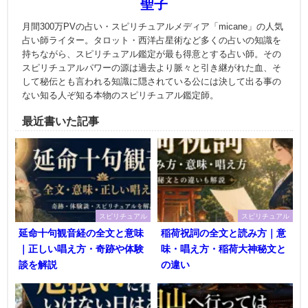
聖子
月間300万PVの占い・スピリチュアルメディア「micane」の人気
占い師ライター。タロット・西洋占星術など多くの占いの知識を
持ちながら、スピリチュアル鑑定が最も得意とする占い師。その
スピリチュアルパワーの源は過去より脈々と引き継がれた血、そ
して秘伝とも言われる知識に隠されている公には決して出る事の
ない知る人ぞ知る本物のスピリチュアル鑑定師。
最近書いた記事
スピリチュアル
スピリチュアル
延命十句観音経の全文と意味
稲荷祝詞の全文と読み方｜意
｜正しい唱え方・奇跡や体験
味・唱え方・稲荷大神秘文と
談を解説
の違い