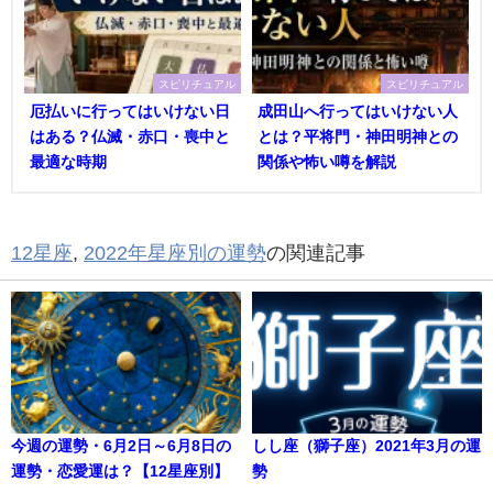
スピリチュアル
スピリチュアル
厄払いに行ってはいけない日
成田山へ行ってはいけない人
はある？仏滅・赤口・喪中と
とは？平将門・神田明神との
最適な時期
関係や怖い噂を解説
12星座
,
2022年星座別の運勢
の関連記事
今週の運勢・6月2日～6月8日の
しし座（獅子座）2021年3月の運
運勢・恋愛運は？【12星座別】
勢