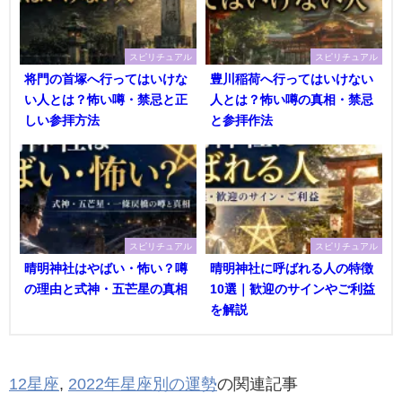
スピリチュアル
スピリチュアル
将門の首塚へ行ってはいけな
豊川稲荷へ行ってはいけない
い人とは？怖い噂・禁忌と正
人とは？怖い噂の真相・禁忌
しい参拝方法
と参拝作法
スピリチュアル
スピリチュアル
晴明神社はやばい・怖い？噂
晴明神社に呼ばれる人の特徴
の理由と式神・五芒星の真相
10選｜歓迎のサインやご利益
を解説
12星座
,
2022年星座別の運勢
の関連記事