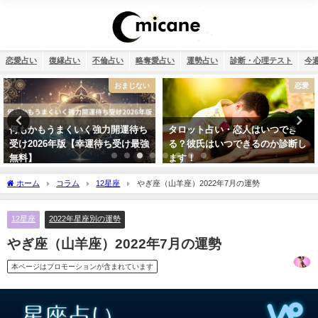
恋愛占い
復縁占い
不倫占い
略奪愛占い
運勢占い
診断・心理テスト
今
おまじない
恋愛
何もかもうまくいく強力開運待ち
タロット占い・恋人はいつでき
受け2026年版【幸運待ち受け最強
る？彼氏はいつできるのか診断し
無料】
ます！
ホーム
コラム
12星座
やぎ座（山羊座）2022年7月の運勢
12星座
2022年星座別の運勢
やぎ座（山羊座）2022年7月の運勢
本ページはプロモーションが含まれています