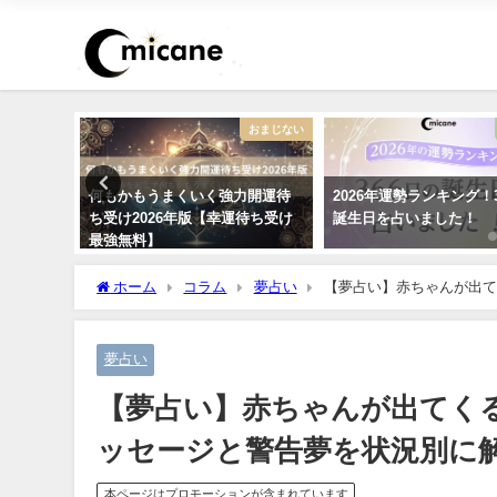
おまじない
運勢占い
何もかもうまくいく強力開運待
2026年運勢ランキング！366日の
ち受け2026年版【幸運待ち受け
誕生日を占いました！
最強無料】
ホーム
コラム
夢占い
【夢占い】赤ちゃんが出て
夢占い
【夢占い】赤ちゃんが出てく
ッセージと警告夢を状況別に
本ページはプロモーションが含まれています