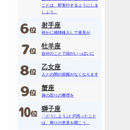
ことは、即実行するようにしま
しょう。
射手座
何かに感情移入して発見が
牡羊座
自分のことで頭がいっぱいに
乙女座
人との間の垣根がなくなります
蟹座
身の回りの整理を
獅子座
「どうしよう｣と戸惑ったこと
は、周りの意見を聞こう。