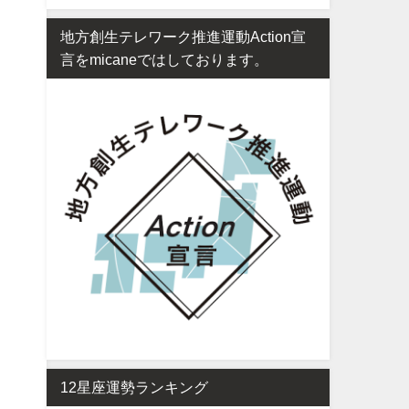
地方創生テレワーク推進運動Action宣
言をmicaneではしております。
12星座運勢ランキング