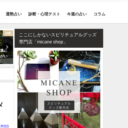
運勢占い
診断・心理テスト
今週の占い
コラム
恋愛
復縁
ここにしかないスピリチュアルグッズ
専門店「micane shop」
ロット占い・彼氏の浮気が心
タロット占い・元彼の今の私に
四柱
…浮気度診断でチェック！
対する気持ちは？どう思って
の
る？
メ
CRISS