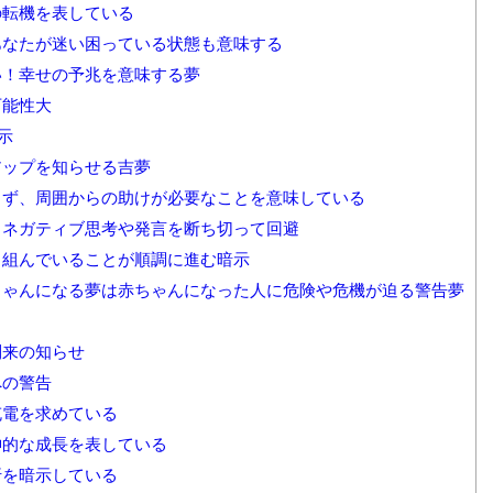
の転機を表している
あなたが迷い困っている状態も意味する
い！幸せの予兆を意味する夢
可能性大
示
アップを知らせる吉夢
ず、周囲からの助けが必要なことを意味している
…ネガティブ思考や発言を断ち切って回避
り組んでいることが順調に進む暗示
ゃんになる夢は赤ちゃんになった人に危険や危機が迫る警告夢
到来の知らせ
への警告
充電を求めている
神的な成長を表している
折を暗示している