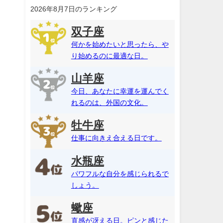
2026年8月7日のランキング
双子座
何かを始めたいと思ったら、や
り始めるのに最適な日。
山羊座
今日、あなたに幸運を運んでく
れるのは、外国の文化。
牡牛座
仕事に向きえ合える日です。
水瓶座
パワフルな自分を感じられるで
しょう。
蠍座
直感が冴える日。ピンと感じた