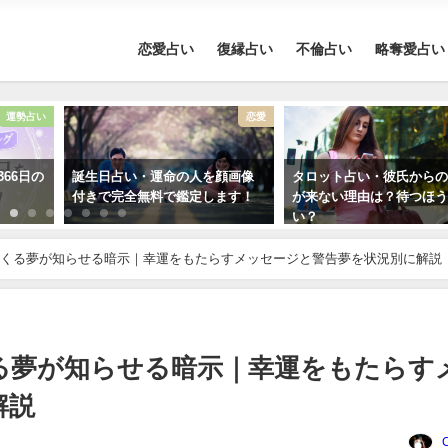
恋愛占い
復縁占い
不倫占い
略奪愛占い
恋愛
恋愛
誕生日占い・運命の人を顔画像
タロット占い・彼氏からの連絡
タ
付きで完全無料で鑑定します！
が来ない理由は？待つほうがい
配
い？
くる夢が知らせる暗示｜幸運をもたらすメッセージと警告夢を状況別に解説
る夢が知らせる暗示｜幸運をもたらす
解説