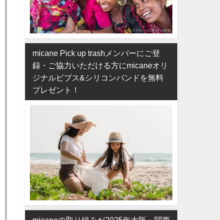
micane Pick up trashメンバーにご登
録・ご協力いただける方にmicaneオリ
ジナルビブス&シリコンバンドを無料
プレゼント！
micaneの取り組みが2025年大阪・関西