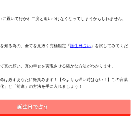
れに置いて行かれ二度と追いつけなくなってしまうかもしれません。
」を知る為の、全てを見抜く究極鑑定『
誕生日占い
』を試してみてくだ
けて真の願い、真の幸せを実現させる確かな方法がわかります。
運命は必ずあなたに微笑みます！【今よりも遅い時はない！】この言葉
変化」と「前進」の方法を手に入れましょう！
誕生日で占う