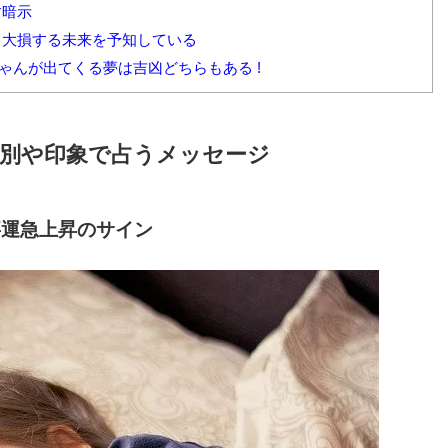
す暗示
し大損する未来を予知している
ゃんが出てくる夢は吉凶どちらもある !
別や印象で占うメッセージ
事運急上昇のサイン