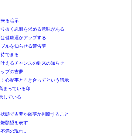
が来る暗示
やり抜く忍耐を求める意味がある
夢は健康運がアップする
ラブルを知らせる警告夢
期待できる
を叶えるチャンスの到来の知らせ
アップの吉夢
…！心配事と向き合ってという暗示
高まっている印
示している
示
の状態で吉夢か凶夢か判断すること
妊娠願望を表す
の不満の現れ…