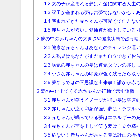
1.2
女の子が産まれる夢はお金に関する人生
1.3
双子が産まれる夢は吉夢ではないかも…
1.4
産まれてきた赤ちゃんが可愛くて仕方な
1.5
赤ちゃんが怖い…健康運が低下している
2
夢の中の赤ちゃんの大きさや健康状態で占う暗
2.1
健康な赤ちゃんはあなたのチャレンジ運
2.2
未熟児はあなたがまだまだ自立できておら
2.3
病気の赤ちゃんの夢は運気ダウンの兆し
2.4
小さな赤ちゃんの印象が強く残ったら取
2.5
夢ならではの不思議な出来事！誰かが赤ち
3
夢の中に出てくる赤ちゃんの行動で示す運勢
3.1
赤ちゃんが笑うイメージが強い夢は幸運
3.2
赤ちゃんが泣く印象が強い夢はトラブル
3.3
赤ちゃんが眠っている夢はエネルギーの
3.4
赤ちゃんが声を出して笑う夢は自立や精
3.5
危ない！赤ちゃんが落ちる夢は計画の挫