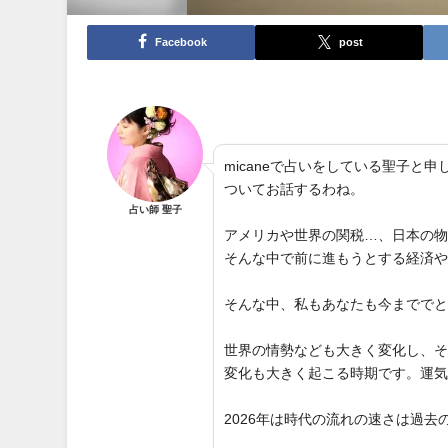
Facebook
post
micaneで占いをしている聖子
ついてお話するわね。
占い師 聖子
アメリカや世界の関税…、日本の
そんな中で前に進もうとする経済
そんな中、私もあなたも今までで
世界の情勢なども大きく変化し、
変化も大きく起こる時期です。運
2026年は時代の流れの速さは過