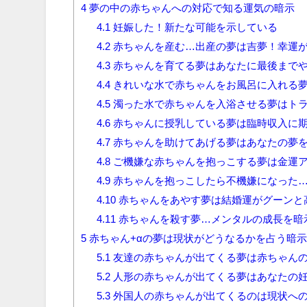
4
夢の中の赤ちゃんへの対応で知る運気の暗示
4.1
妊娠した！新たな可能を示している
4.2
赤ちゃんを産む…出産の夢は吉夢！幸運
4.3
赤ちゃんを育てる夢はあなたに最後まで
4.4
きれいな水で赤ちゃんをお風呂に入れる
4.5
濁った水で赤ちゃんを入浴させる夢はト
4.6
赤ちゃんに授乳している夢は臨時収入に
4.7
赤ちゃんを助けてあげる夢はあなたの夢
4.8
ご機嫌な赤ちゃんを抱っこする夢は金運
4.9
赤ちゃんを抱っこしたら不機嫌になった
4.10
赤ちゃんをあやす夢は結婚運がグーンと
4.11
赤ちゃんを殺す夢…メンタルの成長を暗
5
赤ちゃん+αの夢は現状がどうなるかを占う暗
5.1
友達の赤ちゃんが出てくる夢は赤ちゃん
5.2
人形の赤ちゃんが出てくる夢はあなたの
5.3
外国人の赤ちゃんが出てくるのは現状へ