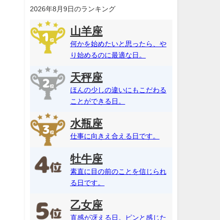
2026年8月9日のランキング
山羊座
何かを始めたいと思ったら、や
り始めるのに最適な日。
天秤座
ほんの少しの違いにもこだわる
ことができる日。
水瓶座
仕事に向きえ合える日です。
牡牛座
素直に目の前のことを信じられ
る日です。
乙女座
直感が冴える日。ピンと感じた