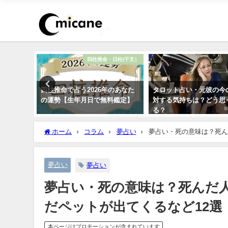
運勢占い
四柱推命・日柱(干支）
366日の
四柱推命で占う2026年のあなた
タロット占い・元彼の今
の運勢【生年月日で無料鑑定】
対する気持ちは？どう思
る？
ホーム
コラム
夢占い
夢占い・死の意味は？死ん
夢占い
夢占い
夢占い・死の意味は？死んだ
だペットが出てくるなど12選
本ページはプロモーションが含まれています