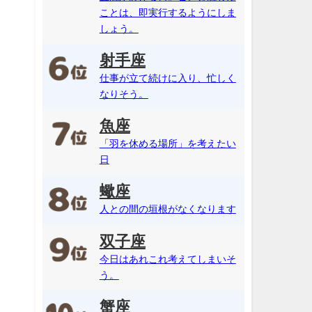
ことは、即実行するようにしま
しょう。
射手座
仕事が立て続けに入り、忙しく
なりそう。
魚座
「羽を休める場所」を考えたい
日
蠍座
人との間の垣根がなくなります
双子座
今日はあれこれ考えてしまいそ
う。
蟹座