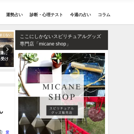
運勢占い
診断・心理テスト
今週の占い
コラム
まじない
恋愛
ここにしかないスピリチュアルグッズ
専門店「micane shop」
開運待
タロット占い・彼氏からの連絡
タロット占い・恋人はいつ
ち受け
が来ない理由は？待つほうがい
る？彼氏はいつできるのか
い？
します！
ん
愛