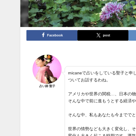
Facebook
post
micaneで占いをしている聖子
ついてお話するわね。
占い師 聖子
アメリカや世界の関税…、日本の
そんな中で前に進もうとする経済
そんな中、私もあなたも今までで
世界の情勢なども大きく変化し、
変化も大きく起こる時期です。運