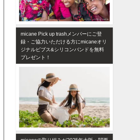
micane Pick up trashメンバーにご登
録・ご協力いただける方にmicaneオリ
ジナルビブス&シリコンバンドを無料
プレゼント！
micaneの取り組みが2025年大阪・関西