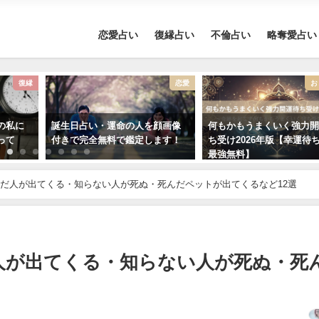
恋愛占い
復縁占い
不倫占い
略奪愛占い
復縁
恋愛
お
の私に
誕生日占い・運命の人を顔画像
何もかもうまくいく強力
って
付きで完全無料で鑑定します！
ち受け2026年版【幸運待
最強無料】
だ人が出てくる・知らない人が死ぬ・死んだペットが出てくるなど12選
人が出てくる・知らない人が死ぬ・死