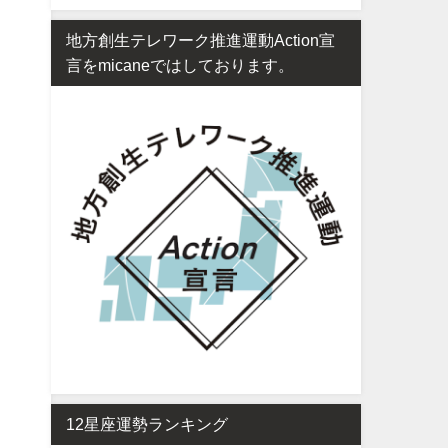
地方創生テレワーク推進運動Action宣
言をmicaneではしております。
12星座運勢ランキング