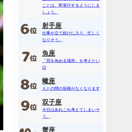
ことは、即実行するようにしま
しょう。
射手座
仕事が立て続けに入り、忙しく
なりそう。
魚座
「羽を休める場所」を考えたい
日
蠍座
人との間の垣根がなくなります
双子座
今日はあれこれ考えてしまいそ
う。
蟹座