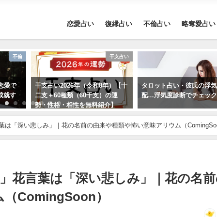
恋愛占い
復縁占い
不倫占い
略奪愛占い
不倫
干支占い
恋愛で
干支占い2026年（令和8年）【十
タロット占い・彼氏の浮
成就す
二支＋60種類（60干支）の運
配…浮気度診断でチェッ
勢・性格・相性を無料紹介】
葉は「深い悲しみ」｜花の名前の由来や種類や怖い意味アリウム（ComingSo
ム」花言葉は「深い悲しみ」｜花の名前
omingSoon）