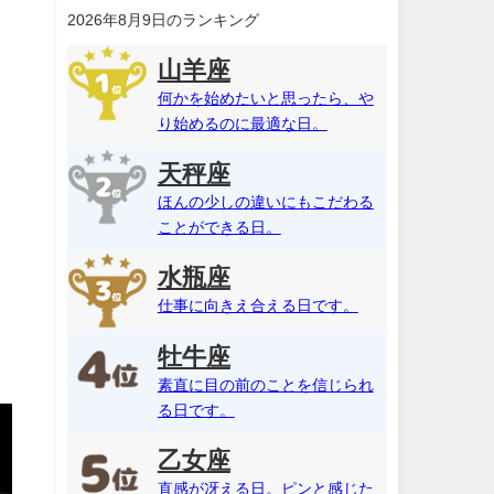
2026年8月9日のランキング
山羊座
何かを始めたいと思ったら、や
り始めるのに最適な日。
天秤座
ほんの少しの違いにもこだわる
ことができる日。
水瓶座
仕事に向きえ合える日です。
牡牛座
素直に目の前のことを信じられ
る日です。
乙女座
直感が冴える日。ピンと感じた