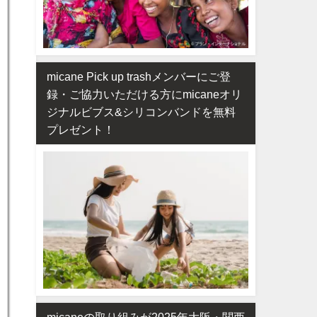
micane Pick up trashメンバーにご登
録・ご協力いただける方にmicaneオリ
ジナルビブス&シリコンバンドを無料
プレゼント！
micaneの取り組みが2025年大阪・関西