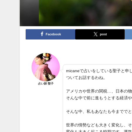
Facebook
post
micaneで占いをしている聖子
ついてお話するわね。
占い師 聖子
アメリカや世界の関税…、日本の
そんな中で前に進もうとする経済
そんな中、私もあなたも今までで
世界の情勢なども大きく変化し、
変化も大きく起こる時期です。運