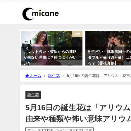
復縁
恋愛
今の私に
タロット占い・彼氏からの連絡
相性占い・既婚者同士の
思って
が来ない理由は？待つほうがい
ダブル不倫（W不倫）は
い？
る？【霊視真剣】
ホーム
誕生花
5月16日の誕生花は「アリウム」花言
誕生花
5月16日の誕生花は「アリウ
由来や種類や怖い意味アリウム（C
本ページはプロモーションが含まれています