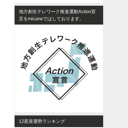
地方創生テレワーク推進運動Action宣
言をmicaneではしております。
12星座運勢ランキング