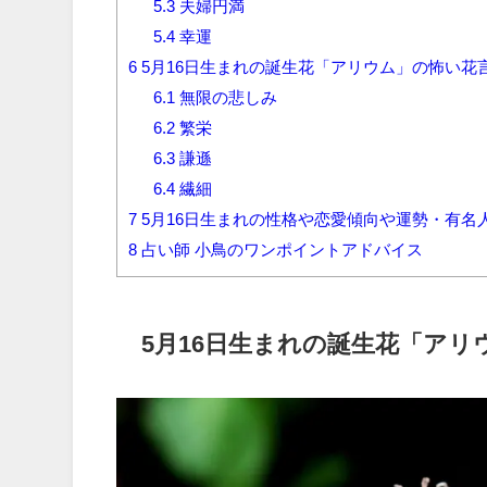
5.3
夫婦円満
5.4
幸運
6
5月16日生まれの誕生花「アリウム」の怖い花
6.1
無限の悲しみ
6.2
繁栄
6.3
謙遜
6.4
繊細
7
5月16日生まれの性格や恋愛傾向や運勢・有名
8
占い師 小鳥のワンポイントアドバイス
5月16日生まれの誕生花「アリ