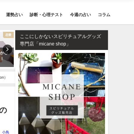
運勢占い
診断・心理テスト
今週の占い
コラム
恋愛
恋愛
ここにしかないスピリチュアルグッズ
専門店「micane shop」
気が心
誕生日占い・運命の人を顔画像
【2026年】12星座別の運勢
ク！
付きで完全無料で鑑定します！
め
on）
の
小鳥