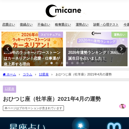
恋愛占い
復縁占い
不倫占い
略奪愛占い
運勢占い
診断・心理テスト
今
運勢占い
不倫
2026年運勢ランキング！366日の
相性占い・既婚者同士の恋愛でダ
誕生日を占いました！
ブル不倫（W不倫）は成就する？
【霊視真剣】
ホーム
コラム
12星座
おひつじ座（牡羊座）2021年4月の運勢
12星座
おひつじ座（牡羊座）2021年4月の運勢
本ページはプロモーションが含まれています