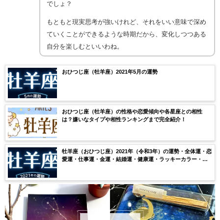
でしょ？
もともと現実思考が強いけれど、それをいい意味で深め
ていくことができるような時期だから、変化しつつある
自分を楽しむといいわね。
おひつじ座（牡羊座）2021年5月の運勢
おひつじ座（牡羊座）の性格や恋愛傾向や各星座との相性
は？嫌いなタイプや相性ランキングまで完全紹介！
牡羊座（おひつじ座）2021年（令和3年）の運勢・全体運・恋
愛運・仕事運・金運・結婚運・健康運・ラッキーカラー・ラ
ッキーナンバー・月ごとの運気を無料鑑定【当たる】