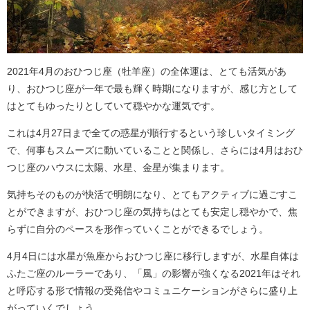
2021年4月のおひつじ座（牡羊座）の全体運は、とても活気があ
り、おひつじ座が一年で最も輝く時期になりますが、感じ方として
はとてもゆったりとしていて穏やかな運気です。
これは4月27日まで全ての惑星が順行するという珍しいタイミング
で、何事もスムーズに動いていることと関係し、さらには4月はおひ
つじ座のハウスに太陽、水星、金星が集まります。
気持ちそのものが快活で明朗になり、とてもアクティブに過ごすこ
とができますが、おひつじ座の気持ちはとても安定し穏やかで、焦
らずに自分のペースを形作っていくことができるでしょう。
4月4日には水星が魚座からおひつじ座に移行しますが、水星自体は
ふたご座のルーラーであり、「風」の影響が強くなる2021年はそれ
と呼応する形で情報の受発信やコミュニケーションがさらに盛り上
がっていくでしょう。