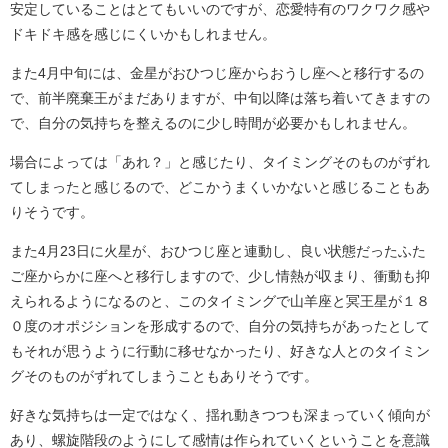
安定していることはとてもいいのですが、恋愛特有のワクワク感や
ドキドキ感を感じにくいかもしれません。
また4月中旬には、金星がおひつじ座からおうし座へと移行するの
で、前半廃棄王がまだありますが、中旬以降は落ち着いてきますの
で、自分の気持ちを整えるのに少し時間が必要かもしれません。
場合によっては「あれ？」と感じたり、タイミングそのものがずれ
てしまったと感じるので、どこかうまくいかないと感じることもあ
りそうです。
また4月23日に火星が、おひつじ座と連動し、良い状態だったふた
ご座からかに座へと移行しますので、少し情熱が収まり、衝動も抑
えられるようになるのと、このタイミングで山羊座と冥王星が１８
０度のオポジションを形成するので、自分の気持ちがあったとして
もそれが思うように行動に移せなかったり、好きな人とのタイミン
グそのものがずれてしまうこともありそうです。
好きな気持ちは一定ではなく、揺れ動きつつも深まっていく傾向が
あり、螺旋階段のようにして感情は作られていくということを意識