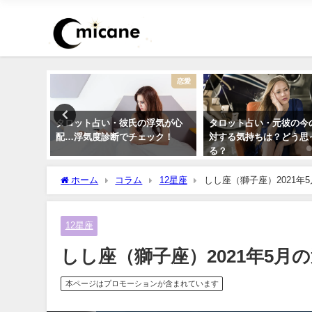
干支占い
恋愛
8年）【十
タロット占い・彼氏の浮気が心
タロット占い・元彼の今
）の運
配…浮気度診断でチェック！
対する気持ちは？どう思
紹介】
る？
ホーム
コラム
12星座
しし座（獅子座）2021年
12星座
しし座（獅子座）2021年5月
本ページはプロモーションが含まれています