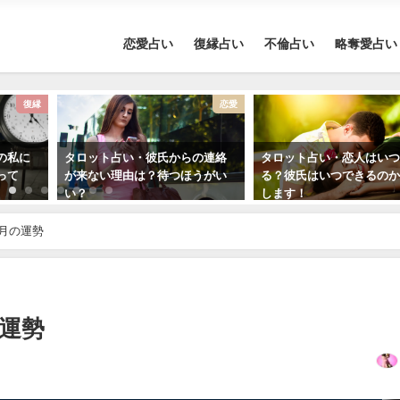
恋愛占い
復縁占い
不倫占い
略奪愛占い
復縁
恋愛
の私に
タロット占い・彼氏からの連絡
タロット占い・恋人はい
って
が来ない理由は？待つほうがい
る？彼氏はいつできるの
い？
します！
5月の運勢
の運勢