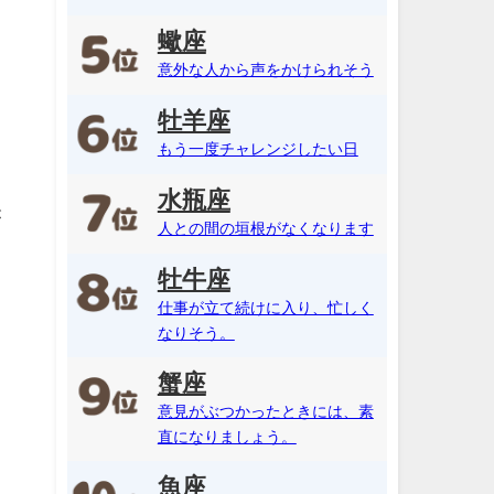
蠍座
意外な人から声をかけられそう
牡羊座
もう一度チャレンジしたい日
水瓶座
が
人との間の垣根がなくなります
牡牛座
仕事が立て続けに入り、忙しく
なりそう。
蟹座
意見がぶつかったときには、素
直になりましょう。
魚座