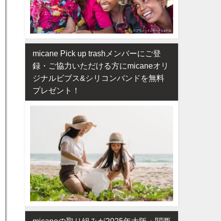
micane Pick up trashメンバーにご登
録・ご協力いただける方にmicaneオリ
ジナルビブス&シリコンバンドを無料
プレゼント！
micaneの取り組みが2025年大阪・関西