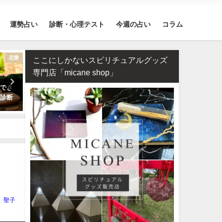
運勢占い
診断・心理テスト
今週の占い
コラム
恋愛
不倫
お
ここにしかないスピリチュアルグッズ
専門店「micane shop」
つでき
相性占い・既婚者なのに片思
何もかもうまくいく強力開
か診断
い…この恋愛は上手くいく？諦
ち受け2026年版【幸運待ち
めるべき？
最強無料】
聖子