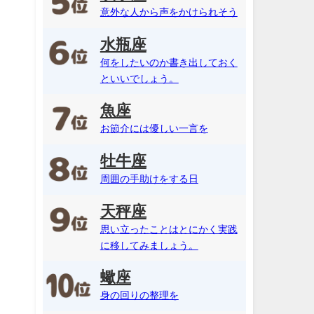
意外な人から声をかけられそう
水瓶座
何をしたいのか書き出しておく
といいでしょう。
魚座
お節介には優しい一言を
牡牛座
周囲の手助けをする日
天秤座
思い立ったことはとにかく実践
に移してみましょう。
蠍座
身の回りの整理を