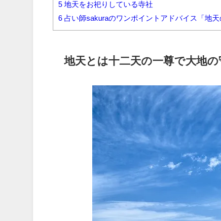
5
地天をお祀りしている寺社
6
占い師sakuraのワンポイントアドバイス「
地天とは十二天の一尊で大地の