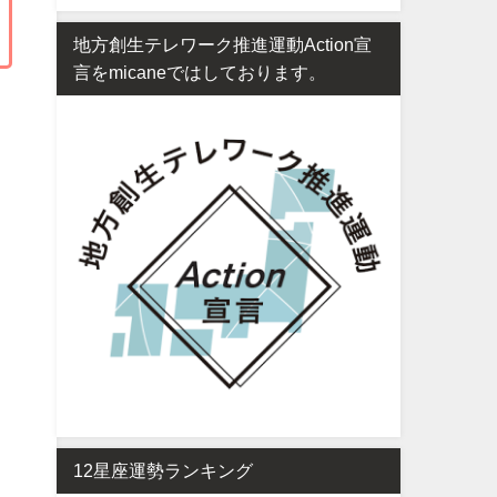
地方創生テレワーク推進運動Action宣
言をmicaneではしております。
12星座運勢ランキング