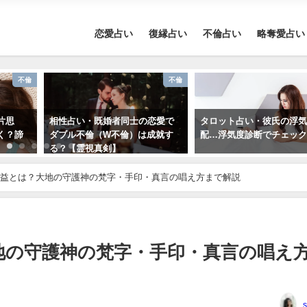
恋愛占い
復縁占い
不倫占い
略奪愛占い
不倫
不倫
片思
相性占い・既婚者同士の恋愛で
タロット占い・彼氏の浮
く？諦
ダブル不倫（W不倫）は成就す
配…浮気度診断でチェッ
る？【霊視真剣】
益とは？大地の守護神の梵字・手印・真言の唱え方まで解説
地の守護神の梵字・手印・真言の唱え
s