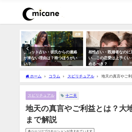
12星座
恋愛
の運勢まと
タロット占い・彼氏からの連絡
相性占い・既婚者なのに
が来ない理由は？待つほうがい
い…この恋愛は上手くい
い？
めるべき？
ホーム
コラム
スピリチュアル
地天の真言やご利
スピリチュアル
十二天
地天の真言やご利益とは？大
まで解説
本ページはプロモーションが含まれています