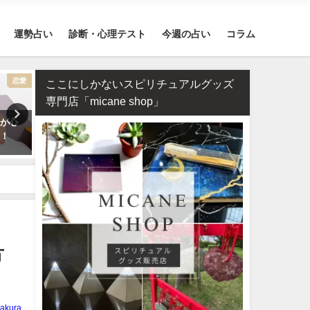
運勢占い
診断・心理テスト
今週の占い
コラム
恋愛
干支占い
ここにしかないスピリチュアルグッズ
専門店「micane shop」
気が心
干支占い2026年（令和8年）【十
タロット占い・元彼の今の
ク！
二支＋60種類（60干支）の運
対する気持ちは？どう思っ
勢・性格・相性を無料紹介】
る？
方
akura