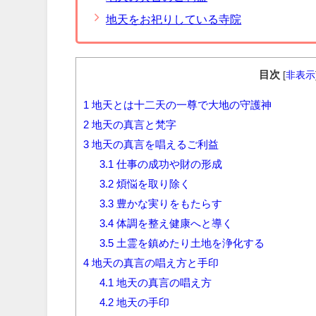
地天をお祀りしている寺院
目次
[
非表示
1
地天とは十二天の一尊で大地の守護神
2
地天の真言と梵字
3
地天の真言を唱えるご利益
3.1
仕事の成功や財の形成
3.2
煩悩を取り除く
3.3
豊かな実りをもたらす
3.4
体調を整え健康へと導く
3.5
土霊を鎮めたり土地を浄化する
4
地天の真言の唱え方と手印
4.1
地天の真言の唱え方
4.2
地天の手印