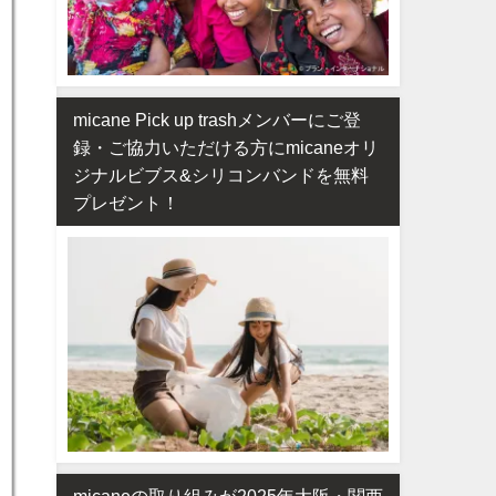
micane Pick up trashメンバーにご登
録・ご協力いただける方にmicaneオリ
ジナルビブス&シリコンバンドを無料
プレゼント！
micaneの取り組みが2025年大阪・関西