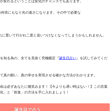
気が変わるということは変化のチャンスでもあります。
去の何倍にもなり光の速さになります。その中で必要な
れに置いて行かれ二度と追いつけなくなってしまうかもしれません。
」を知る為の、全てを見抜く究極鑑定『
誕生日占い
』を試してみてくだ
けて真の願い、真の幸せを実現させる確かな方法がわかります。
運命は必ずあなたに微笑みます！【今よりも遅い時はない！】この言葉
変化」と「前進」の方法を手に入れましょう！
誕生日で占う