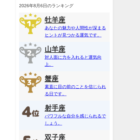
2026年8月6日のランキング
牡羊座
あなたの魅力や人間性が深まる
ヒントが見つかる運気です。
山羊座
対人面に力を入れると運気向
上。
蟹座
素直に目の前のことを信じられ
る日です。
射手座
パワフルな自分を感じられるで
しょう。
双子座