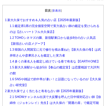
目次
[
非表示
]
1
新大久保でおすすめ＆人気の占い店【2025年最新版】
1.1
鑑定席1席の完全個室空間で実力派占い師の鑑定を受けられる
のは【占いハートフル大久保店】
1.2
TOHOシネマズの隣、新宿駅東口から徒歩8分の占い人気店
【新宿占いの店メグーア】
1.3
韓国の人間国宝に元で修行を積み重ねた【新大久保の母】は武
井咲さんや彦摩呂さんを鑑定した実力者
1.4
多くの著名人を鑑定し続けている巷で有名な【EARTH ONE】
1.5
新大久保駅から徒歩5分【春山の鑑定室】は恋愛相談で大評判
の館
1.6
SNSや雑誌で的中率が凄い！と話題になっているのが【大久保
占い研究室】
2
新大久保でよく当たると有名な占い師【2025年最新版】
2.1
SHOWチャンネル出演で大反響を呼んだ日中韓対応占い師【徐
綿伶（ジョキンレイ）先生】は大久保の「開運の扉」で鑑定可能