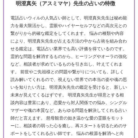
明澄真矢（アスミマヤ）先生の占いの特徴
電話占いウィルの人気占い師として、明澄真矢先生は秘め能
力を最大限活かし、霊眼やハイヤーセルフなどの高次元との
繋がりから的確な鑑定をしてくれます。 悩みの種類や内容
により、明澄真矢先生が占える方法の中から占術を組み合わ
せる鑑定は、電話占い業界でも高い評価を得ているのです。
霊的な問題を解消するものから、ヒーリングやオーラの強化
など、相談者が求めているものを引き出し、叶えてくれま
す。 前世やご先祖様との問題や繋がりについても、詳しく
読み解いてくれるので、視えない世界での本当の姿や魂の思
いを知りたい方は、明澄真矢先生の鑑定を受けると、新しい
未来が見えてくるはずです。 明澄真矢先生が得意とする相
談内容は豊富にあり、恋愛から対人関係での悩み、シングル
マザーや魂の本質など、あらゆる問題を解決してくれる占い
師だと言えます。 慈母観音の如き温かな愛の霊眼をモット
ーに、相談者の弱った心を癒し、再スタートを切るためのサ
ポートをしてくれる占い師です。 悩みの根源を解消へと向