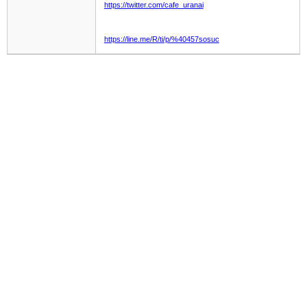
https://twitter.com/cafe_uranai
https://line.me/R/ti/p/%40457sosuc