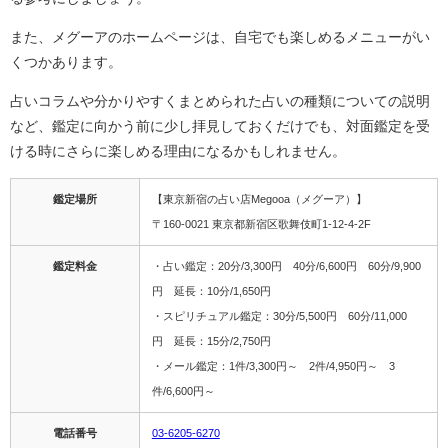
また、メグーアのホームページは、自宅でも楽しめるメニューがい
くつかあります。
占いコラムや分かりやすくまとめられた占いの種類についての説明
など、鑑定に向かう前に少し拝見しておくだけでも、対面鑑定を受
ける時にさらに楽しめる理由になるかもしれません。
鑑定場所
【東京新宿の占い店Megooa（メグーア）】
〒160-0021 東京都新宿区歌舞伎町1-12-4-2F
鑑定料金
・占い鑑定：20分/3,300円 40分/6,600円 60分/9,900
円 延長：10分/1,650円
・スピリチュアル鑑定：30分/5,500円 60分/11,000
円 延長：15分/2,750円
・メール鑑定：1件/3,300円～ 2件/4,950円～ 3
件/6,600円～
電話番号
03-6205-6270