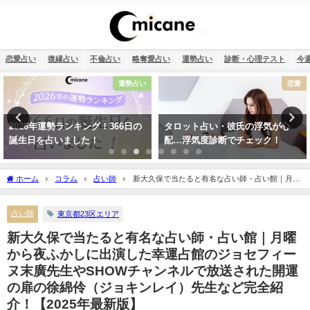
恋愛占い
復縁占い
不倫占い
略奪愛占い
運勢占い
診断・心理テスト
今
恋愛
恋愛
タロット占い・彼氏の浮気が心
誕生日占い・運命の人を顔画像付
配…浮気度診断でチェック！
きで完全無料で鑑定します！
ホーム
コラム
占い師
新大久保で当たると有名な占い師・占い館｜月曜
から夜ふかしに出演した幸運占館のジョセフィーヌ末廣先生やSHOWチャンネルで放
送された開運の扉の徐綿伶（ジョキンレイ）先生など完全紹介！【2025年最新版】
占い師
東京都23区エリア
新大久保で当たると有名な占い師・占い館｜月曜
から夜ふかしに出演した幸運占館のジョセフィー
ヌ末廣先生やSHOWチャンネルで放送された開運
の扉の徐綿伶（ジョキンレイ）先生など完全紹
介！【2025年最新版】