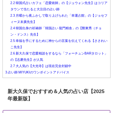
2.2
韓国式占いカフェ「恋愛術師」の【ジュウォン先生】はコリア
タウンで当たると大注目の占い師
2.3
月曜から夜ふかしで取り上げられた「幸運占館」の【ジョセフ
ィーヌ末廣先生】
2.4
韓国出身の祈祷師「韓国占い 龍門精舎」の【鄭東秀（チョ
ン・ドンス）先生】
2.5
幸福を手にするために神からの言葉を伝えてくれる【さされい
こ先生】
2.6
新大久保で恋愛相談をするなら「フォーチュンBARタロット」
の【志磨先生】が人気
2.7
大人気の【大光寺】は現在完全封鎖中
3
占い師 MIYUKIのワンポイントアドバイス
新大久保でおすすめ＆人気の占い店【2025
年最新版】