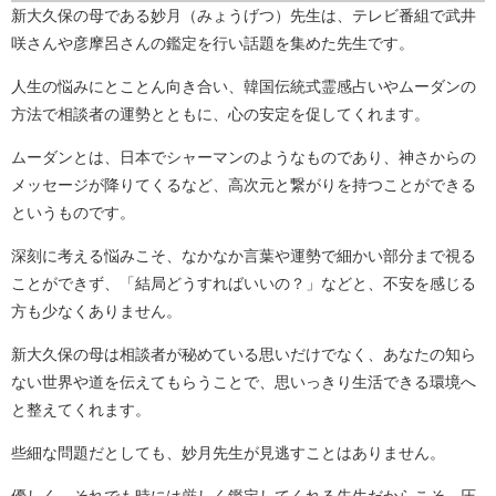
新大久保の母である妙月（みょうげつ）先生は、テレビ番組で武井
咲さんや彦摩呂さんの鑑定を行い話題を集めた先生です。
人生の悩みにとことん向き合い、韓国伝統式霊感占いやムーダンの
方法で相談者の運勢とともに、心の安定を促してくれます。
ムーダンとは、日本でシャーマンのようなものであり、神さからの
メッセージが降りてくるなど、高次元と繋がりを持つことができる
というものです。
深刻に考える悩みこそ、なかなか言葉や運勢で細かい部分まで視る
ことができず、「結局どうすればいいの？」などと、不安を感じる
方も少なくありません。
新大久保の母は相談者が秘めている思いだけでなく、あなたの知ら
ない世界や道を伝えてもらうことで、思いっきり生活できる環境へ
と整えてくれます。
些細な問題だとしても、妙月先生が見逃すことはありません。
優しく、それでも時には厳しく鑑定してくれる先生だからこそ、圧