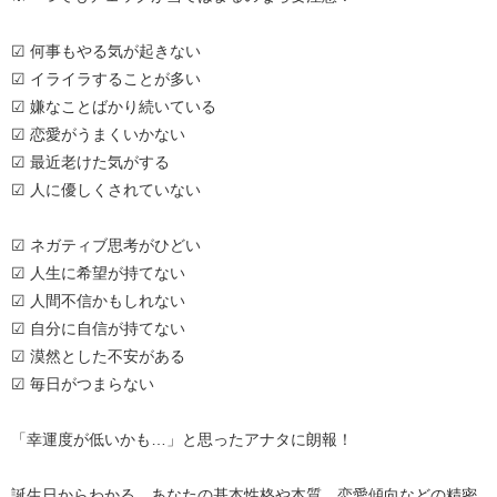
☑ 何事もやる気が起きない
☑ イライラすることが多い
☑ 嫌なことばかり続いている
☑ 恋愛がうまくいかない
☑ 最近老けた気がする
☑ 人に優しくされていない
☑ ネガティブ思考がひどい
☑ 人生に希望が持てない
☑ 人間不信かもしれない
☑ 自分に自信が持てない
☑ 漠然とした不安がある
☑ 毎日がつまらない
「幸運度が低いかも…」と思ったアナタに朗報！
誕生日からわかる、あなたの基本性格や本質、恋愛傾向などの精密