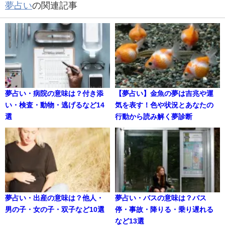
夢占い
の関連記事
夢占い・病院の意味は？付き添
【夢占い】金魚の夢は吉兆や運
い・検査・動物・逃げるなど14
気を表す！色や状況とあなたの
選
行動から読み解く夢診断
夢占い・出産の意味は？他人・
夢占い・バスの意味は？バス
男の子・女の子・双子など10選
停・事故・降りる・乗り遅れる
など13選