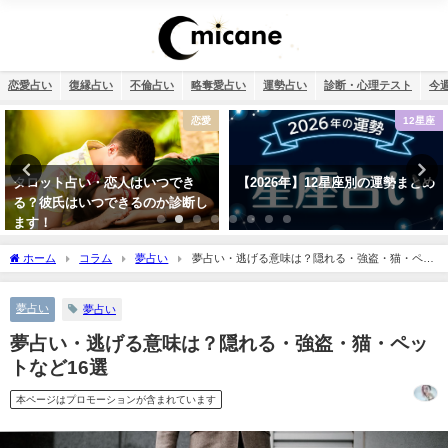
恋愛占い
復縁占い
不倫占い
略奪愛占い
運勢占い
診断・心理テスト
今
恋愛
12星座
スピ
つでき
【2026年】12星座別の運勢まとめ
2026年のラッキーパワ
か診断し
はカーネリアン！恋愛・
急上昇する理由
ホーム
コラム
夢占い
夢占い・逃げる意味は？隠れる・強盗・猫・ペッ
トなど16選
夢占い
夢占い
夢占い・逃げる意味は？隠れる・強盗・猫・ペッ
トなど16選
本ページはプロモーションが含まれています