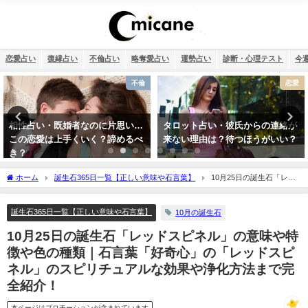
恋愛占い
復縁占い
不倫占い
略奪愛占い
運勢占い
診断・心理テスト
今
恋愛
干支占い
タロット占い・彼氏からの連絡が
干支占い2026年（令和8年）【十
来ない理由は？待つほうがいい？
二支＋60種類（60干支）の運勢・
性格・相性を無料紹介】
ホーム
誕生石365日一覧【正しい意味や石言葉】
10月25日の誕生石「レッ
ドスピネル」の意味や特徴や色の種類｜石言葉「好奇心」の「レッドスピネル」のス
ピリチュアルな効果や浄化方法まで完全紹介！
誕生石365日一覧【正しい意味や石言葉】
10月の誕生石
10月25日の誕生石「レッドスピネル」の意味や特
徴や色の種類｜石言葉「好奇心」の「レッドスピ
ネル」のスピリチュアルな効果や浄化方法まで完
全紹介！
本ページはプロモーションが含まれています