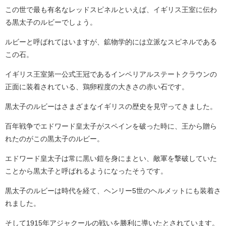
この世で最も有名なレッドスピネルといえば、イギリス王室に伝わ
る黒太子のルビーでしょう。
ルビーと呼ばれてはいますが、鉱物学的には立派なスピネルである
この石。
イギリス王室第一公式王冠であるインペリアルステートクラウンの
正面に装着されている、鶏卵程度の大きさの赤い石です。
黒太子のルビーはさまざまなイギリスの歴史を見守ってきました。
百年戦争でエドワード皇太子がスペインを破った時に、王から贈ら
れたのがこの黒太子のルビー。
エドワード皇太子は常に黒い鎧を身にまとい、敵軍を撃破していた
ことから黒太子と呼ばれるようになったそうです。
黒太子のルビーは時代を経て、ヘンリー5世のヘルメットにも装着さ
れました。
そして1915年アジャクールの戦いを勝利に導いたとされています。