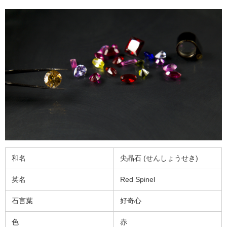
和名
尖晶石 (せんしょうせき)
英名
Red Spinel
石言葉
好奇心
色
赤