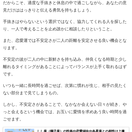
だからこそ、適度な手抜きと休息の中で過ごしながら、あなたの意
見だけははっきりと伝える勇気を持ちましょう。
手抜きはやらないという選択ではなく、協力してくれる人を探した
り、一人で考えることを止め誰かに相談したりということ。
また、恋愛運では不安定さが二人の距離を安定させる良い機会とな
ります。
不安定の波が二人の中に新鮮さを持ち込み、仲良くなる時期と少し
離れるタイミングがあることによってバランスが上手く取れるはず
です。
いつも一緒に長時間を過ごせば、次第に慣れが生じ、相手の見たく
ない部分まで見てしまうもの。
しかし、不安定さがあることで、なかなか会えない日々が続き、や
っと会えるという機会では、お互いに愛情を求めあう良い時間を過
ごせます。
しし座（獅子座）の性格や恋愛傾向や各星座との相性は？嫌