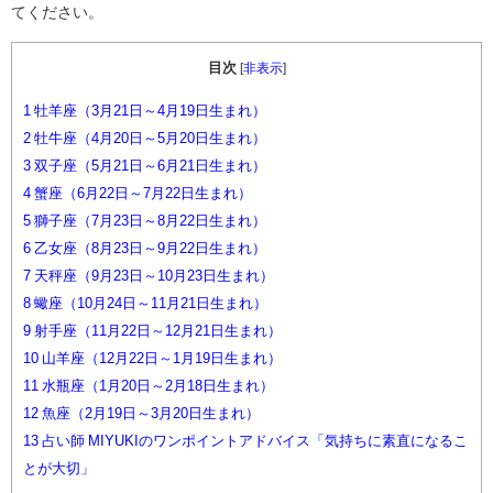
てください。
目次
[
非表示
]
1
牡羊座（3月21日～4月19日生まれ）
2
牡牛座（4月20日～5月20日生まれ）
3
双子座（5月21日～6月21日生まれ）
4
蟹座（6月22日～7月22日生まれ）
5
獅子座（7月23日～8月22日生まれ）
6
乙女座（8月23日～9月22日生まれ）
7
天秤座（9月23日～10月23日生まれ）
8
蠍座（10月24日～11月21日生まれ）
9
射手座（11月22日～12月21日生まれ）
10
山羊座（12月22日～1月19日生まれ）
11
水瓶座（1月20日～2月18日生まれ）
12
魚座（2月19日～3月20日生まれ）
13
占い師 MIYUKIのワンポイントアドバイス「気持ちに素直になるこ
とが大切」