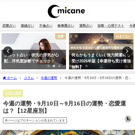
恋愛占い
復縁占い
不倫占い
略奪愛占い
運勢占い
診断・心理テスト
今
恋愛
おまじない
彼氏の浮気が心
何もかもうまくいく強力開運待ち
相性占い・既婚
でチェック！
受け2026年版【幸運待ち受け最強
この恋愛は上手
無料】
き？
ホーム
コラム
今週の運勢
今週の運勢・9月10日～9月16日の運勢・恋愛
運は？【12星座別】
今週の運勢
今週の運勢・9月10日～9月16日の運勢・恋愛運
は？【12星座別】
本ページはプロモーションが含まれています