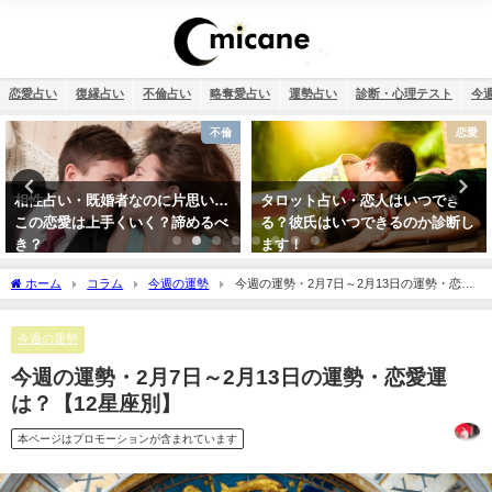
恋愛占い
復縁占い
不倫占い
略奪愛占い
運勢占い
診断・心理テスト
今
恋愛
不倫
タロット占い・恋人はいつでき
相性占い・既婚者同士の恋愛でダ
る？彼氏はいつできるのか診断し
ブル不倫（W不倫）は成就する？
ます！
【霊視真剣】
ホーム
コラム
今週の運勢
今週の運勢・2月7日～2月13日の運勢・恋愛
運は？【12星座別】
今週の運勢
今週の運勢・2月7日～2月13日の運勢・恋愛運
は？【12星座別】
本ページはプロモーションが含まれています