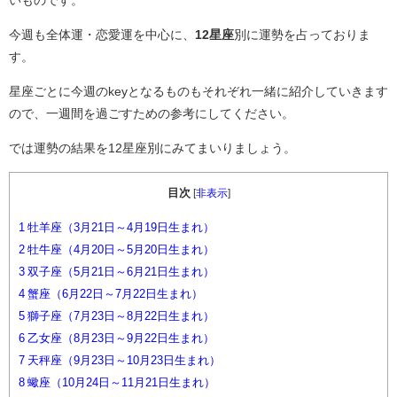
今週も全体運・恋愛運を中心に、
12星座
別に運勢を占っておりま
す。
星座ごとに今週のkeyとなるものもそれぞれ一緒に紹介していきます
ので、一週間を過ごすための参考にしてください。
では運勢の結果を12星座別にみてまいりましょう。
目次
[
非表示
]
1
牡羊座（3月21日～4月19日生まれ）
2
牡牛座（4月20日～5月20日生まれ）
3
双子座（5月21日～6月21日生まれ）
4
蟹座（6月22日～7月22日生まれ）
5
獅子座（7月23日～8月22日生まれ）
6
乙女座（8月23日～9月22日生まれ）
7
天秤座（9月23日～10月23日生まれ）
8
蠍座（10月24日～11月21日生まれ）