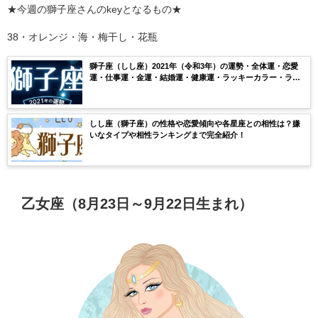
★今週の獅子座さんのkeyとなるもの★
38・オレンジ・海・梅干し・花瓶
獅子座（しし座）2021年（令和3年）の運勢・全体運・恋愛
運・仕事運・金運・結婚運・健康運・ラッキーカラー・ラッ
キーナンバー・月ごとの運気を無料鑑定【当たる】
しし座（獅子座）の性格や恋愛傾向や各星座との相性は？嫌
いなタイプや相性ランキングまで完全紹介！
乙女座（8月23日～9月22日生まれ）