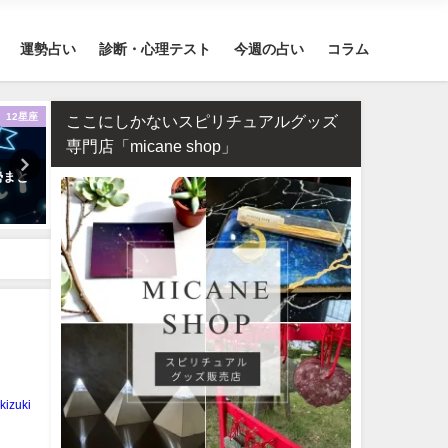
運勢占い
診断・心理テスト
今週の占い
コラム
12星座
運勢占い
お
ここにしかないスピリチュアルグッズ
専門店「micane shop」
勢まと
2026年運勢ランキング！366日の
何もかもうまくいく強力開
誕生日を占いました！
ち受け2026年版【幸運待ち
最強無料】
kizuki