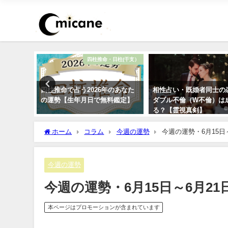
復縁
四柱推命・日柱(干支）
今の私に
四柱推命で占う2026年のあなた
相性占い・既婚者同士の
思って
の運勢【生年月日で無料鑑定】
ダブル不倫（W不倫）は
る？【霊視真剣】
ホーム
コラム
今週の運勢
今週の運勢・6月15日
今週の運勢
今週の運勢・6月15日～6月2
本ページはプロモーションが含まれています