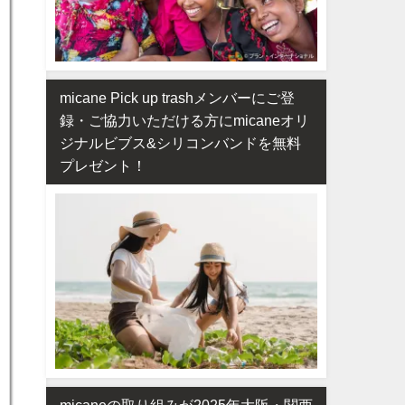
micane Pick up trashメンバーにご登
録・ご協力いただける方にmicaneオリ
ジナルビブス&シリコンバンドを無料
プレゼント！
micaneの取り組みが2025年大阪・関西