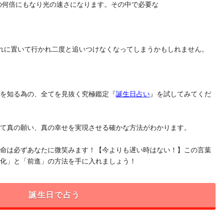
去の何倍にもなり光の速さになります。その中で必要な
れに置いて行かれ二度と追いつけなくなってしまうかもしれません。
」を知る為の、全てを見抜く究極鑑定『
誕生日占い
』を試してみてくだ
けて真の願い、真の幸せを実現させる確かな方法がわかります。
運命は必ずあなたに微笑みます！【今よりも遅い時はない！】この言葉
変化」と「前進」の方法を手に入れましょう！
誕生日で占う