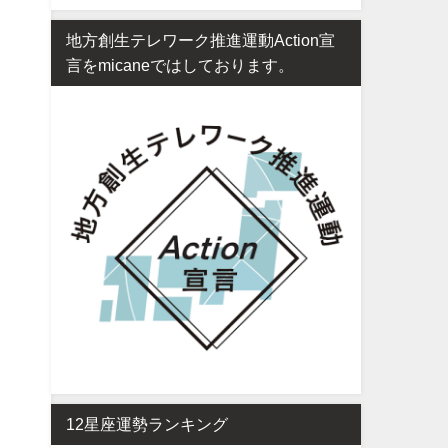
地方創生テレワーク推進運動Action宣
言をmicaneではしております。
12星座運勢ランキング