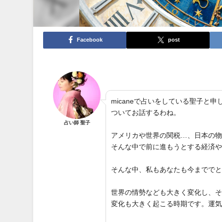
Facebook
post
micaneで占いをしている聖子
ついてお話するわね。
占い師 聖子
アメリカや世界の関税…、日本の
そんな中で前に進もうとする経済
そんな中、私もあなたも今までで
世界の情勢なども大きく変化し、
変化も大きく起こる時期です。運