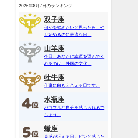
2026年8月7日のランキング
双子座
何かを始めたいと思ったら、や
り始めるのに最適な日。
山羊座
今日、あなたに幸運を運んでく
れるのは、外国の文化。
牡牛座
仕事に向きえ合える日です。
水瓶座
パワフルな自分を感じられるで
しょう。
蠍座
直感が冴える日。ピンと感じた