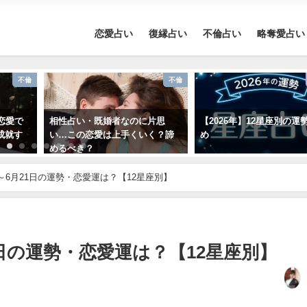
恋愛占い
復縁占い
不倫占い
略奪愛占い
不倫
不倫
恋愛で
相性占い・既婚者なのに片思
【2026年】12星座別の運
成就す
い…この恋愛は上手くいく？諦
め
めるべき？
～6月21日の運勢・恋愛運は？【12星座別】
1日の運勢・恋愛運は？【12星座別】