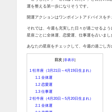
運を整える第一歩になりそうです。
開運アクションはワンポイントアドバイスをチ
それでは、今週も充実した日々が過ごせるよう
星座ごとに全体運、恋愛運、仕事運を占いまし
あなたの星座をチェックして、今週の過ごし方
目次
[
非表示
]
1
牡羊座（3月21日～4月19日生まれ）
1.1
全体運
1.2
恋愛運
1.3
仕事運
2
牡牛座（4月20日～5月20日生まれ）
2.1
全体運