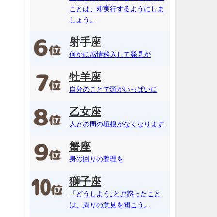
ことは、即実行するようにしま
しょう。
射手座
何かに感情移入して発見が
牡羊座
自分のことで頭がいっぱいに
乙女座
人との間の垣根がなくなります
蟹座
身の回りの整理を
獅子座
「どうしよう｣と戸惑ったこと
は、周りの意見を聞こう。