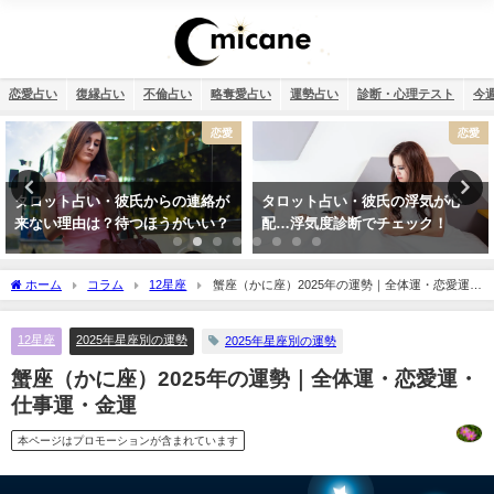
恋愛占い
復縁占い
不倫占い
略奪愛占い
運勢占い
診断・心理テスト
今
恋愛
恋愛
タロット占い・彼氏の浮気が心
タロット占い・恋人はいつでき
配…浮気度診断でチェック！
る？彼氏はいつできるのか診断し
ます！
ホーム
コラム
12星座
蟹座（かに座）2025年の運勢｜全体運・恋愛運・
仕事運・金運
12星座
2025年星座別の運勢
2025年星座別の運勢
蟹座（かに座）2025年の運勢｜全体運・恋愛運・
仕事運・金運
本ページはプロモーションが含まれています