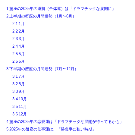
1
蟹座の2025年の運勢（全体運）は「ドラマチックな展開に」
2
上半期の蟹座の月間運勢（1月〜6月）
2.1
1月
2.2
2月
2.3
3月
2.4
4月
2.5
5月
2.6
6月
3
下半期の蟹座の月間運勢（7月〜12月）
3.1
7月
3.2
8月
3.3
9月
3.4
10月
3.5
11月
3.6
12月
4
蟹座の2025年の恋愛運は「ドラマチックな展開が待ってるかも」
5
2025年の蟹座の仕事運は、「勝負事に強い時期」