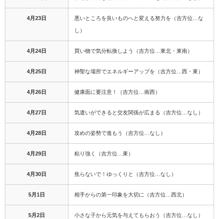
4月23日
悪いところを良いものへと変える努力を（吉方位…な
し）
4月24日
買い物で気分転換しよう（吉方位…東北・東南）
4月25日
神聖な場所でエネルギーアップを（吉方位…西・東）
4月26日
健康面に要注意！（吉方位…南西）
4月27日
気遣いができると交友関係が広まる（吉方位…なし）
4月28日
攻めの姿勢で進もう（吉方位…なし）
4月29日
粘り強く（吉方位…東）
4月30日
焦らないで！ゆっくりと（吉方位…なし）
5月1日
相手からの第一印象を大切に（吉方位…西北）
5月2日
小さな子から元気を与えてもらおう（吉方位…なし）