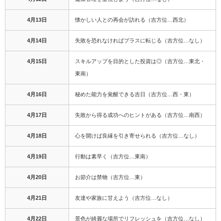
4月13日
懐かしい人との再会が訪れる（吉方位…西北）
4月14日
失敗を恐れなければプラスに転じる（吉方位…なし）
4月15日
スキルアップを目的とした投資は◎（吉方位…東北・
東南）
4月16日
秘めた能力を覚醒できる吉日（吉方位…西・東）
4月17日
失敗から得る成功へのヒントがある（吉方位…南西）
4月18日
心を開けば良縁を引き寄せられる（吉方位…なし）
4月19日
行動は素早く（吉方位…東南）
4月20日
お節介は禁物（吉方位…東）
4月21日
友達や家族に甘えよう（吉方位…なし）
4月22日
景色が綺麗な場所でリフレッシュを（吉方位…なし）