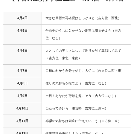
4月4日
大きな目標の再確認はしっかりと（吉方位…西北）
4月5日
午前中のうちに欠かせない用事は済ませよう（吉方
位…なし）
4月6日
人としての美しさについて周りを見て真似してみて
（吉方位…東北・東南）
4月7日
目標に向かう自分を信じ、大切に（吉方位…西・東）
4月8日
焦りの気持ちを捨てよう（吉方位…なし）
4月9日
吉日！あなたが行動を起こそう（吉方位…なし）
4月10日
当たって砕けろ！勝負時（吉方位…東南）
4月11日
感謝の気持ちは素直に伝えていこう（吉方位…東）
4月12日
健康管理を重視しよう（吉方位…なし）