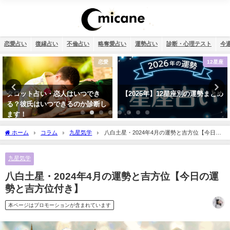
恋愛占い
復縁占い
不倫占い
略奪愛占い
運勢占い
診断・心理テスト
今
12星座
恋愛
【2026年】12星座別の運勢まとめ
タロット占い・彼氏からの連絡が
来ない理由は？待つほうがいい？
ホーム
コラム
九星気学
八白土星・2024年4月の運勢と吉方位【今日の
運勢と吉方位付き】
九星気学
八白土星・2024年4月の運勢と吉方位【今日の運
勢と吉方位付き】
本ページはプロモーションが含まれています