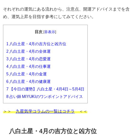
それぞれの運気にある流れから、注意点、開運アドバイスまでを含
め、運気上昇を目指す参考にしてみてください。
目次
[
非表示
]
1
八白土星・4月の吉方位と凶方位
2
八白土星・4月の全体運
3
八白土星・4月の恋愛運
4
八白土星・4月の仕事運
5
八白土星・4月の金運
6
八白土星・4月の健康運
7
【今日の運勢】八白土星・4月4日～5月4日
8
占い師 MIYUKIのワンポイントアドバイス
＞＞
九星気学コラムの一覧はコチラ
＜＜
八白土星・4月の吉方位と凶方位