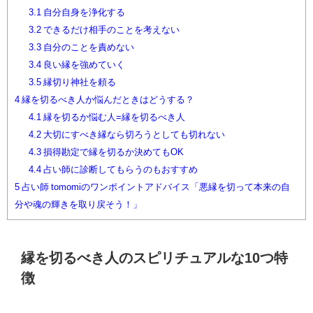
3.1
自分自身を浄化する
3.2
できるだけ相手のことを考えない
3.3
自分のことを責めない
3.4
良い縁を強めていく
3.5
縁切り神社を頼る
4
縁を切るべき人か悩んだときはどうする？
4.1
縁を切るか悩む人=縁を切るべき人
4.2
大切にすべき縁なら切ろうとしても切れない
4.3
損得勘定で縁を切るか決めてもOK
4.4
占い師に診断してもらうのもおすすめ
5
占い師 tomomiのワンポイントアドバイス「悪縁を切って本来の自
分や魂の輝きを取り戻そう！」
縁を切るべき人のスピリチュアルな10つ特
徴