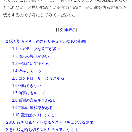
良くないことが続きすぎて、「何かスピリチュアルな原因があるか
もしれない」と思い始めている方のために、悪い縁を切る方法もお
伝えするので参考にしてみてください。
目次
[
非表示
]
1
縁を切るべき人のスピリチュアルな10つ特徴
1.1
ネガティブな発言が多い
1.2
他人の悪口が多い
1.3
一緒にいて疲れる
1.4
依存してくる
1.5
コントロールしようとする
1.6
信頼できない
1.7
何事にもルーズ
1.8
感謝の言葉を言わない
1.9
言動に違和感がある
1.10
否定ばかりしてくる
2
悪い縁を切るとどうなる？スピリチュアルな効果
3
悪い縁を断ち切るスピリチュアルな方法