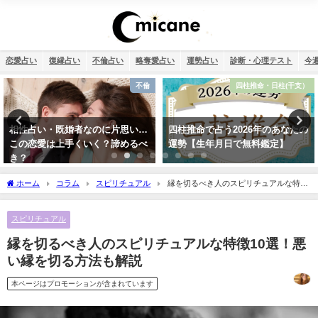
恋愛占い
復縁占い
不倫占い
略奪愛占い
運勢占い
診断・心理テスト
今
四柱推命・日柱(干支）
12星座
四柱推命で占う2026年のあなたの
【2026年】12星座別の運勢まとめ
運勢【生年月日で無料鑑定】
ホーム
コラム
スピリチュアル
縁を切るべき人のスピリチュアルな特徴
10選！悪い縁を切る方法も解説
スピリチュアル
縁を切るべき人のスピリチュアルな特徴10選！悪
い縁を切る方法も解説
本ページはプロモーションが含まれています