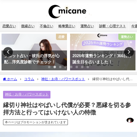
恋愛占い
復縁占い
不倫占い
略奪愛占い
運勢占い
診断・心理テスト
今
運勢占い
恋愛
2026年運勢ランキング！366日の
タロット占い・彼氏からの連絡が
誕生日を占いました！
来ない理由は？待つほうがいい？
ホーム
コラム
神社・お寺・パワースポット
縁切り神社はやばいし代償
が必要？悪縁を切る参拝方法と行ってはいけない人の特徴
神社・お寺・パワースポット
縁切り神社はやばいし代償が必要？悪縁を切る参
拝方法と行ってはいけない人の特徴
本ページはプロモーションが含まれています