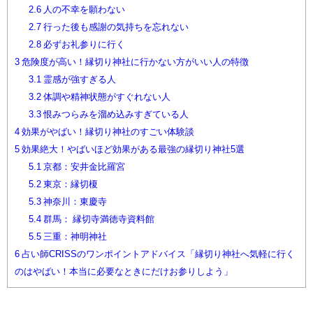
2.6
人の不幸を願わない
2.7
行った後も感謝の気持ちを忘れない
2.8
必ずお礼参りに行く
3
危険度が高い！縁切り神社に行かない方がいい人の特徴
3.1
霊感が強すぎる人
3.2
体調や精神状態がすぐれない人
3.3
恨みつらみを溜め込みすぎている人
4
効果がやばい！縁切り神社のすごい体験談
5
効果絶大！やばいほど効果がある最強の縁切り神社5選
5.1
京都：安井金比羅宮
5.2
東京：縁切榎
5.3
神奈川：東慶寺
5.4
群馬： 縁切寺満徳寺資料館
5.5
三重：神明神社
6
占い師CRISSのワンポイントアドバイス「縁切り神社へ気軽に行く
のはやばい！本当に必要なときにだけお参りしよう」