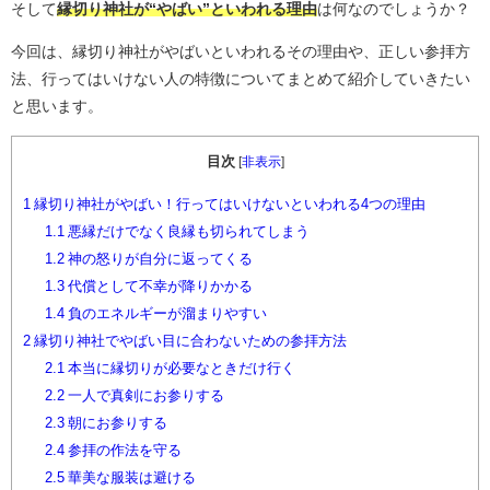
そして
縁切り神社が“やばい”といわれる理由
は何なのでしょうか？
今回は、縁切り神社がやばいといわれるその理由や、正しい参拝方
法、行ってはいけない人の特徴についてまとめて紹介していきたい
と思います。
目次
[
非表示
]
1
縁切り神社がやばい！行ってはいけないといわれる4つの理由
1.1
悪縁だけでなく良縁も切られてしまう
1.2
神の怒りが自分に返ってくる
1.3
代償として不幸が降りかかる
1.4
負のエネルギーが溜まりやすい
2
縁切り神社でやばい目に合わないための参拝方法
2.1
本当に縁切りが必要なときだけ行く
2.2
一人で真剣にお参りする
2.3
朝にお参りする
2.4
参拝の作法を守る
2.5
華美な服装は避ける