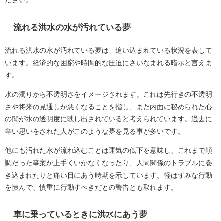
ださい。
流れる洪水の水が汚れている夢
流れる洪水の水が汚れている夢は、追い込まれている状況を表して
います。経済的な困窮や時間的な圧迫にさいなまれる暗示と言えま
す。
水の濁りから不透明さをイメージされます。これは先行きの不透明
さや将来の見通しが悪くなることを指し、また内面に秘められた心
の闇が水の透明度に映し出されていると考えられています。過去に
辛い思いをされた人がこのような夢を見る事が多いです。
他にも汚れた水が流れ込むことは運気の低下を意味し、これまで順
調だった事案が上手くいかなくなったり、人間関係のトラブルに巻
き込まれたりと痛い目にあう時期を示しています。軽はずみな行動
を慎んで、慎重に行動すべきだとの警告とも取れます。
車に乗っているときに洪水にあう夢