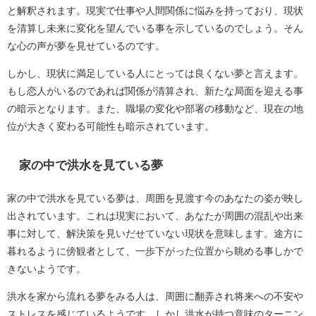
と解釈されます。現実で仕事や人間関係に悩みを持っており、現状
を清算し未来に変化を望んでいる事を示しているのでしょう。そん
な心の声が夢を見せているのです。
しかし、現状に満足している人にとっては良くない夢と言えます。
もし恋人がいるのであれば関係が清算され、新たな局面を迎える事
の暗示となります。また、職場の変化や部署の移動など、現在の地
位が大きく変わる可能性も暗示されています。
家の中で洪水を見ている夢
家の中で洪水を見ている夢は、周囲を見渡す今のあなたの姿が映し
出されています。これは現実において、あなたが周囲の混乱や出来
事に対して、解決策を見いだせていない現状を意味します。途方に
暮れるように傍観者として、一歩下がった位置から眺める事しかで
きないようです。
洪水を家から流れる夢をみる人は、周囲に翻弄され将来への不安や
ストレスを感じているようです。しかし洪水が持つ意味のターニン