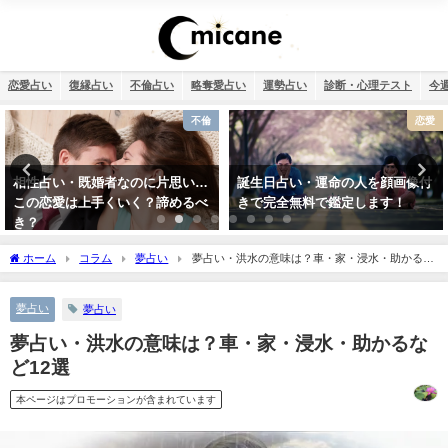
恋愛占い
復縁占い
不倫占い
略奪愛占い
運勢占い
診断・心理テスト
今
恋愛
12星座
誕生日占い・運命の人を顔画像付
【2026年】12星座別の運勢まとめ
きで完全無料で鑑定します！
ホーム
コラム
夢占い
夢占い・洪水の意味は？車・家・浸水・助かるな
ど12選
夢占い
夢占い
夢占い・洪水の意味は？車・家・浸水・助かるな
ど12選
本ページはプロモーションが含まれています