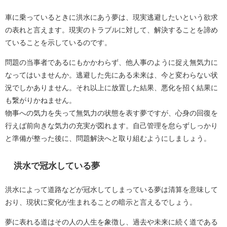
車に乗っているときに洪水にあう夢は、現実逃避したいという欲求
の表れと言えます。現実のトラブルに対して、解決することを諦め
ていることを示しているのです。
問題の当事者であるにもかかわらず、他人事のように捉え無気力に
なってはいませんか。逃避した先にある未来は、今と変わらない状
況でしかありません。それ以上に放置した結果、悪化を招く結果に
も繋がりかねません。
物事への気力を失って無気力の状態を表す夢ですが、心身の回復を
行えば前向きな気力の充実が図れます。自己管理を怠らずしっかり
と準備が整った後に、問題解決へと取り組むようにしましょう。
洪水で冠水している夢
洪水によって道路などが冠水してしまっている夢は清算を意味して
おり、現状に変化が生まれることの暗示と言えるでしょう。
夢に表れる道はその人の人生を象徴し、過去や未来に続く道である