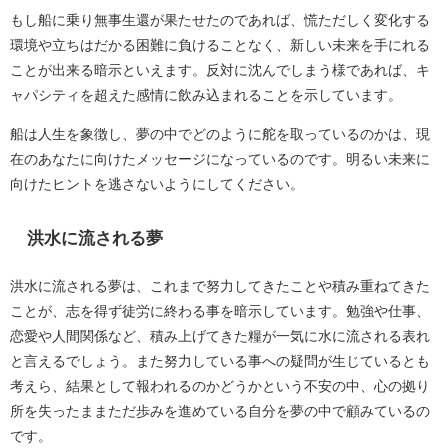
もし船に乗り無事生還が果たせたのであれば、慌ただしく変化する
環境や立ちはだかる困難に負けることなく、新しい未来を手にれる
ことが出来る暗示といえます。反対に沈んでしまう様であれば、キ
ャパシティを超えた感情に飲み込まれることを示しています。
船は人生を象徴し、夢の中でどのように舵を取っているのかは、現
在のあなたに向けたメッセージになっているのです。明るい未来に
向けたヒントを逃さないようにしてください。
洪水に流される夢
洪水に流される夢は、これまで努力してきたことや積み重ねてきた
ことが、志を得ず徒労に終わる事を暗示しています。勉強や仕事、
恋愛や人間関係など、積み上げてきた糧が一気に水に流される表れ
と言えるでしょう。また努力している事への疑問が生じているとも
考えら、結果として報われるのかどうかという不安の中、心の拠り
所を失ったままただ歩みを進めている自分を夢の中で顧みているの
です。