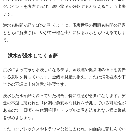
グポイントを考慮すれば、悪い状況が好転すると捉えることも出来
ます。
洪水も時間が経てば水が引くように、現実世界の問題も時間の経過
とともに解決され、やがて平穏な生活に戻る暗示ともいえるでしょ
う。
洪水が浸水してくる夢
洪水によって家が水浸しになる夢は、金銭運や健康運の低下を警告
する意味を持っています。金銭や財産の損失、または消化器系や下
半身の不調に十分注意が必要です。
浸水した水が酷く濁っていた場合、特に注意が必要になります。突
然の不運に襲われたり体調の急変や前触れを予兆している可能性が
あるので、日頃から体調管理とトラブルに巻き込まれない様に警戒
を強めましょう。
またコンプレックスやトラウマなどに囚われ、内面的に苦しんでい