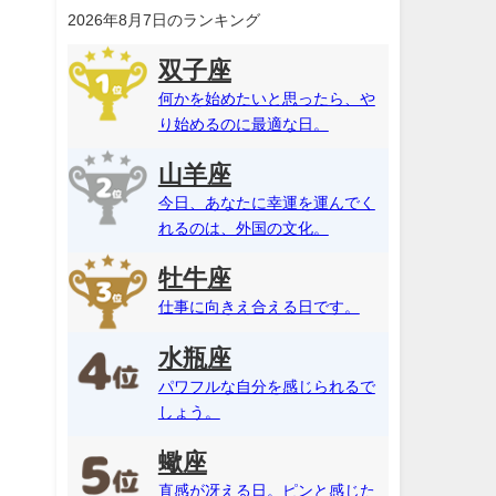
2026年8月7日のランキング
双子座
何かを始めたいと思ったら、や
り始めるのに最適な日。
山羊座
今日、あなたに幸運を運んでく
れるのは、外国の文化。
牡牛座
仕事に向きえ合える日です。
水瓶座
パワフルな自分を感じられるで
しょう。
蠍座
直感が冴える日。ピンと感じた