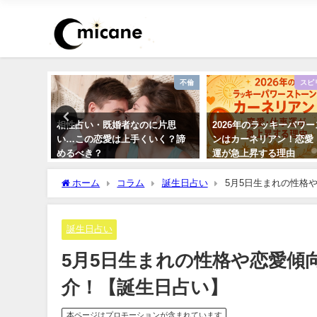
運勢占い
不倫
スピ
366日の
相性占い・既婚者なのに片思
2026年のラッキーパワ
い…この恋愛は上手くいく？諦
ンはカーネリアン！恋愛
めるべき？
運が急上昇する理由
ホーム
コラム
誕生日占い
5月5日生まれの性格
誕生日占い
5月5日生まれの性格や恋愛傾
介！【誕生日占い】
本ページはプロモーションが含まれています