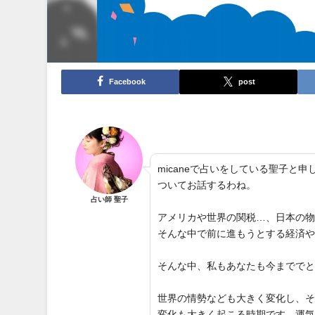
Facebook
post
micaneで占いをしている聖子
ついてお話するわね。
占い師 聖子
アメリカや世界の関税…、日本の
そんな中で前に進もうとする経済
そんな中、私もあなたも今までで
世界の情勢なども大きく変化し、
変化も大きく起こる時期です。運