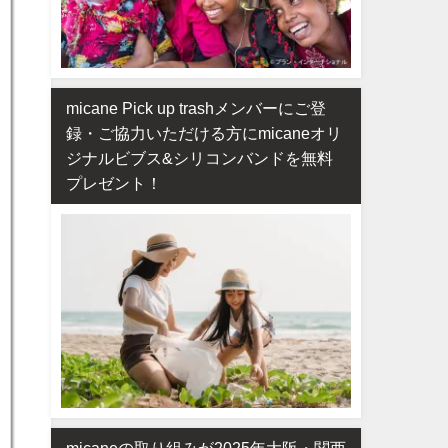
micane Pick up trashメンバーにご登
録・ご協力いただける方にmicaneオリ
ジナルビブス&シリコンバンドを無料
プレゼント！
micaneの取り組みが2025年大阪・関西