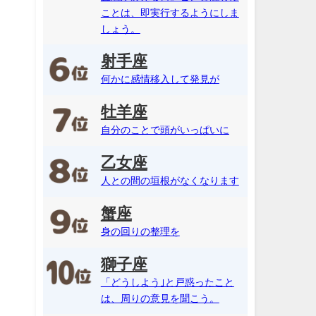
ことは、即実行するようにしま
しょう。
射手座
何かに感情移入して発見が
牡羊座
自分のことで頭がいっぱいに
乙女座
人との間の垣根がなくなります
蟹座
身の回りの整理を
獅子座
「どうしよう｣と戸惑ったこと
は、周りの意見を聞こう。