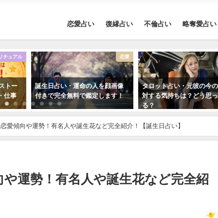
恋愛占い
復縁占い
不倫占い
略奪愛占い
リチュアル
恋愛
ーストー
誕生日占い・運命の人を顔画像
タロット占い・元彼の今
・仕事
付きで完全無料で鑑定します！
対する気持ちは？どう思
る？
や恋愛傾向や運勢！有名人や誕生花など完全紹介！【誕生日占い】
向や運勢！有名人や誕生花など完全紹