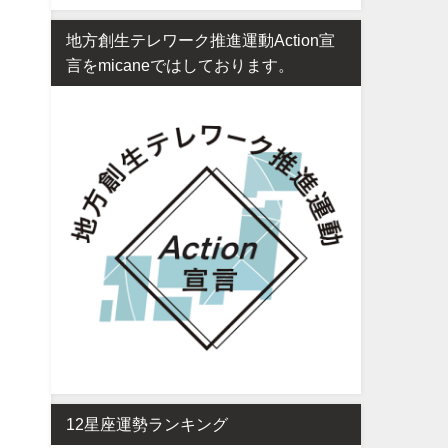
地方創生テレワーク推進運動Action宣
言をmicaneではしております。
12星座運勢ランキング