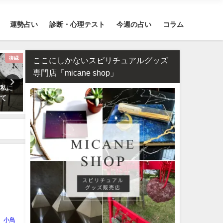
運勢占い
診断・心理テスト
今週の占い
コラム
復縁
不倫
四柱推命・日柱
ここにしかないスピリチュアルグッズ
専門店「micane shop」
の私に
相性占い・既婚者同士の恋愛で
四柱推命で占う2026年のあ
って
ダブル不倫（W不倫）は成就す
の運勢【生年月日で無料鑑
る？【霊視真剣】
小鳥