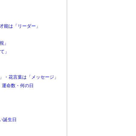
の才能は「リーダー」
視」
して」
）」・花言葉は「メッセージ」
・運命数・何の日
い誕生日