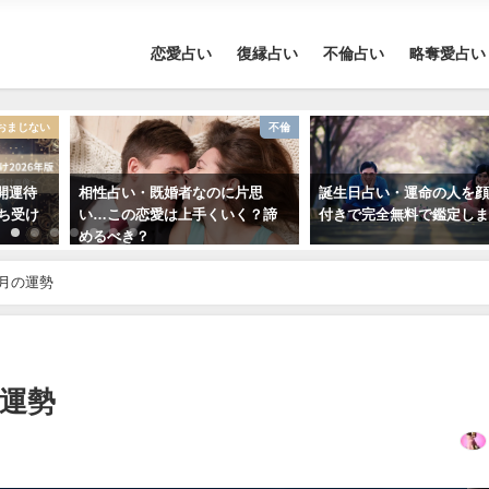
恋愛占い
復縁占い
不倫占い
略奪愛占い
おまじない
不倫
開運待
相性占い・既婚者なのに片思
誕生日占い・運命の人を
待ち受け
い…この恋愛は上手くいく？諦
付きで完全無料で鑑定し
めるべき？
4月の運勢
の運勢