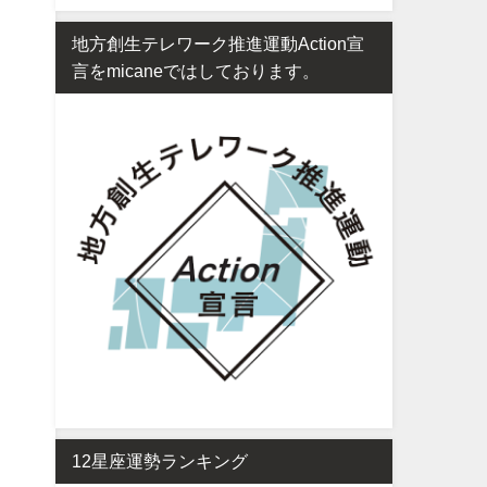
地方創生テレワーク推進運動Action宣
言をmicaneではしております。
12星座運勢ランキング