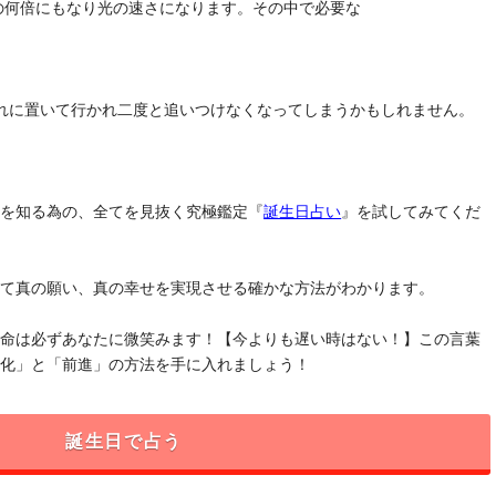
去の何倍にもなり光の速さになります。その中で必要な
れに置いて行かれ二度と追いつけなくなってしまうかもしれません。
」を知る為の、全てを見抜く究極鑑定『
誕生日占い
』を試してみてくだ
けて真の願い、真の幸せを実現させる確かな方法がわかります。
運命は必ずあなたに微笑みます！【今よりも遅い時はない！】この言葉
変化」と「前進」の方法を手に入れましょう！
誕生日で占う