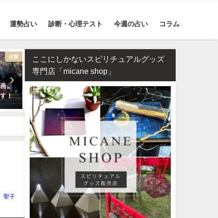
運勢占い
診断・心理テスト
今週の占い
コラム
恋愛
恋愛
ここにしかないスピリチュアルグッズ
専門店「micane shop」
顔画像
タロット占い・彼氏からの連絡
相性占い・既婚者同士の恋
ます！
が来ない理由は？待つほうがい
ダブル不倫（W不倫）は成
い？
る？【霊視真剣】
聖子