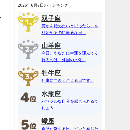
2026年8月7日のランキング
く
双子座
何かを始めたいと思ったら、や
り始めるのに最適な日。
山羊座
今日、あなたに幸運を運んでく
れるのは、外国の文化。
牡牛座
仕事に向きえ合える日です。
水瓶座
パワフルな自分を感じられるで
しょう。
蠍座
直感が冴える日。ピンと感じた