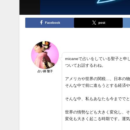
Facebook
post
micaneで占いをしている聖子
ついてお話するわね。
占い師 聖子
アメリカや世界の関税…、日本の
そんな中で前に進もうとする経済
そんな中、私もあなたも今までで
世界の情勢なども大きく変化し、
変化も大きく起こる時期です。運