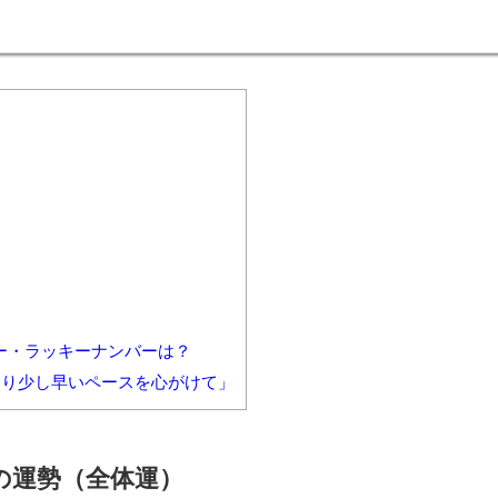
）
ラー・ラッキーナンバーは？
より少し早いペースを心がけて」
月の運勢（全体運）