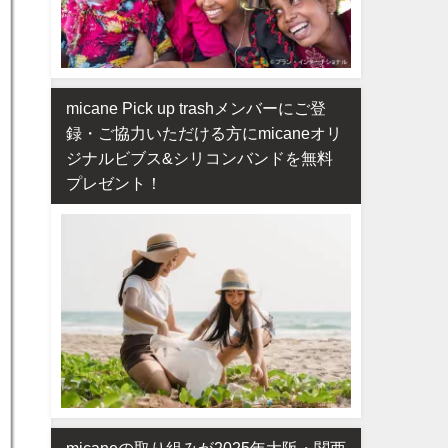
micane Pick up trashメンバーにご登
録・ご協力いただける方にmicaneオリ
ジナルビブス&シリコンバンドを無料
プレゼント！
micaneの取り組みが2025年大阪・関西