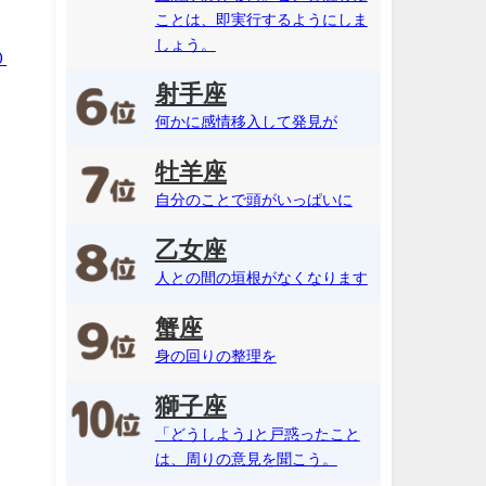
ことは、即実行するようにしま
しょう。
０
射手座
何かに感情移入して発見が
牡羊座
自分のことで頭がいっぱいに
乙女座
人との間の垣根がなくなります
蟹座
身の回りの整理を
獅子座
「どうしよう｣と戸惑ったこと
は、周りの意見を聞こう。