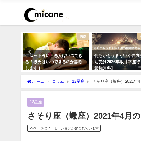
恋愛
恋愛
浮気が心
タロット占い・恋人はいつでき
何もかもうまくいく強力
ック！
る？彼氏はいつできるのか診断
ち受け2026年版【幸運
します！
最強無料】
ホーム
コラム
12星座
さそり座（蠍座）2021年
12星座
さそり座（蠍座）2021年4月
本ページはプロモーションが含まれています