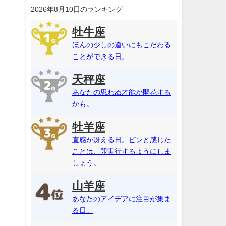
2026年8月10日のランキング
牡牛座
ほんの少しの違いにもこだわる
ことができる日。
天秤座
あなたの思わぬ才能が開花する
かも。
牡羊座
直感が冴える日。ピンと感じた
ことは、即実行するようにしま
しょう。
山羊座
あなたのアイデアに注目が集ま
る日。