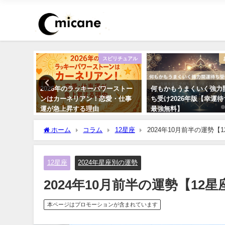
不倫
スピリチュアル
の恋愛で
2026年のラッキーパワーストー
何もかもうまくいく強力
は成就す
ンはカーネリアン！恋愛・仕事
ち受け2026年版【幸運
運が急上昇する理由
最強無料】
ホーム
コラム
12星座
2024年10月前半の運勢【
12星座
2024年星座別の運勢
2024年10月前半の運勢【12
本ページはプロモーションが含まれています