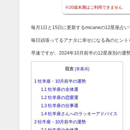
※20歳未満はご利用できません
毎月1日と15日に更新するmicaneの12星座占
毎日頑張ってるアナタに幸せになる為のヒント
早速ですが、2024年10月前半の12星座別の
目次
[
非表示
]
1
牡羊座・10月前半の運勢
1.1
牡羊座の全体運
1.2
牡羊座の恋愛運
1.3
牡羊座の仕事運
1.4
牡羊座さんへのラッキーアドバイス
2
牡牛座・10月前半の運勢
2.1
牡牛座の全体運