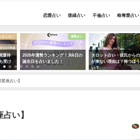
恋愛占い
復縁占い
不倫占い
略奪愛占い
おまじない
運勢占い
開運待
2026年運勢ランキング！366日の
タロット占い・彼氏から
待ち受け
誕生日を占いました！
が来ない理由は？待つほ
い？
12星座占い】
星座占い】