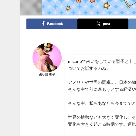
Facebook
post
micaneで占いをしている聖子
ついてお話するわね。
占い師 聖子
アメリカや世界の関税…、日本の
そんな中で前に進もうとする経済
そんな中、私もあなたも今までで
世界の情勢なども大きく変化し、
変化も大きく起こる時期です。運