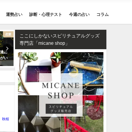
運勢占い
診断・心理テスト
今週の占い
コラム
恋愛
不倫
四柱推命・日柱
ここにしかないスピリチュアルグッズ
専門店「micane shop」
の連絡
相性占い・既婚者なのに片思
四柱推命で占う2026年のあ
うがい
い…この恋愛は上手くいく？諦
の運勢【生年月日で無料鑑
めるべき？
秋桜