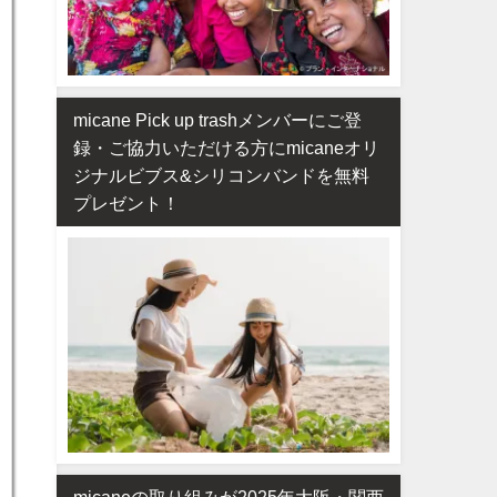
micane Pick up trashメンバーにご登
録・ご協力いただける方にmicaneオリ
ジナルビブス&シリコンバンドを無料
プレゼント！
micaneの取り組みが2025年大阪・関西