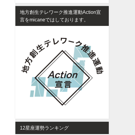
地方創生テレワーク推進運動Action宣
言をmicaneではしております。
12星座運勢ランキング