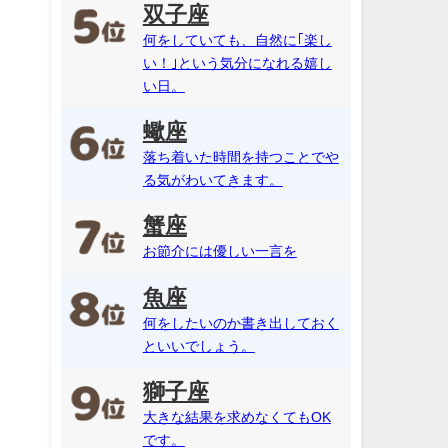
双子座
何をしていても、自然に｢楽し
い！｣という気分になれる嬉し
い日。
蠍座
落ち着いた時間を持つことでや
る気がわいてきます。
蟹座
お節介には優しい一言を
魚座
何をしたいのか書き出しておく
といいでしょう。
獅子座
大きな結果を求めなくてもOK
です。