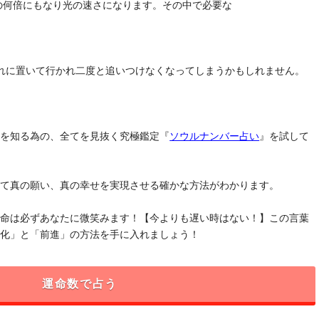
去の何倍にもなり光の速さになります。その中で必要な
れに置いて行かれ二度と追いつけなくなってしまうかもしれません。
」を知る為の、全てを見抜く究極鑑定『
ソウルナンバー占い
』を試して
けて真の願い、真の幸せを実現させる確かな方法がわかります。
運命は必ずあなたに微笑みます！【今よりも遅い時はない！】この言葉
変化」と「前進」の方法を手に入れましょう！
運命数で占う