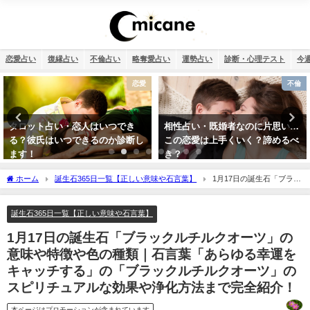
恋愛占い
復縁占い
不倫占い
略奪愛占い
運勢占い
診断・心理テスト
今
不倫
おまじない
相性占い・既婚者なのに片思い…
何もかもうまくいく強力開運待ち
この恋愛は上手くいく？諦めるべ
受け2026年版【幸運待ち受け最強
き？
無料】
ホーム
誕生石365日一覧【正しい意味や石言葉】
1月17日の誕生石「ブラッ
クルチルクオーツ」の意味や特徴や色の種類｜石言葉「あらゆる幸運をキャッチす
る」の「ブラックルチルクオーツ」のスピリチュアルな効果や浄化方法まで完全紹
誕生石365日一覧【正しい意味や石言葉】
介！
1月17日の誕生石「ブラックルチルクオーツ」の
意味や特徴や色の種類｜石言葉「あらゆる幸運を
キャッチする」の「ブラックルチルクオーツ」の
スピリチュアルな効果や浄化方法まで完全紹介！
本ページはプロモーションが含まれています