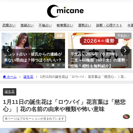
恋愛占い
復縁占い
不倫占い
略奪愛占い
運勢占い
診断・心理テスト
今
干支占い
運勢占い
干支占い2026年（令和8年）【十
2026年運勢ランキング！366日の
二支＋60種類（60干支）の運勢・
誕生日を占いました！
性格・相性を無料紹介】
ホーム
誕生花
1月11日の誕生花は「ロウバイ」花言葉は「慈悲心」｜花の
名前の由来や種類や怖い意味
誕生花
1月11日の誕生花は「ロウバイ」花言葉は「慈悲
心」｜花の名前の由来や種類や怖い意味
本ページはプロモーションが含まれています