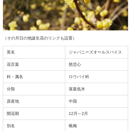
（その月日の他誕生花のリンクも設置）
英名
ジャパニーズオールスパイス
花言葉
慈悲心
科・属名
ロウバイ科
分類
落葉低木
原産地
中国
開花期
12月～2月
別名
蝋梅