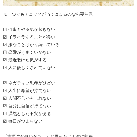
※一つでもチェックが当てはまるのなら要注意！
☑ 何事もやる気が起きない
☑ イライラすることが多い
☑ 嫌なことばかり続いている
☑ 恋愛がうまくいかない
☑ 最近老けた気がする
☑ 人に優しくされていない
☑ ネガティブ思考がひどい
☑ 人生に希望が持てない
☑ 人間不信かもしれない
☑ 自分に自信が持てない
☑ 漠然とした不安がある
☑ 毎日がつまらない
「幸運度が低いかも…」と思ったアナタに朗報！