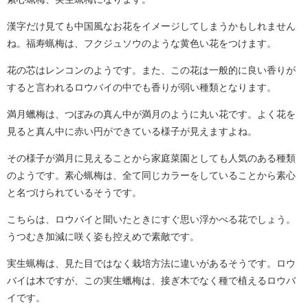
漢字だけ見ても中国風なお花をイメージしてしまうかもしれません
ね。福寿蝋梅は、フクジュソウのような黄色い花をつけます。
花の芯はレンコンのようです。また、この花は一般的に良い香りが
すると言われるロウバイの中でも香りが弱い種類となります。
満月蠟梅は、つぼみの真ん中が満月のように丸い花です。よく花を
見ると真ん中に赤い円ができている様子が見えますよね。
その様子が満月に見えることから家庭菜園としても人気のある種類
のようです。素心蝋梅は、全て同じカラーをしていることから素心
と名づけられているそうです。
こちらは、ロウバイと聞いたときにすぐ思い浮かべる花でしょう。
うつむき加減に咲く姿も控えめで素敵です。
実生蝋梅は、見た目ではなく栽培方法に違いがあるそうです。ロウ
バイは木ですが、この実生蠟梅は、接ぎ木でなく種で植えるロウバ
イです。