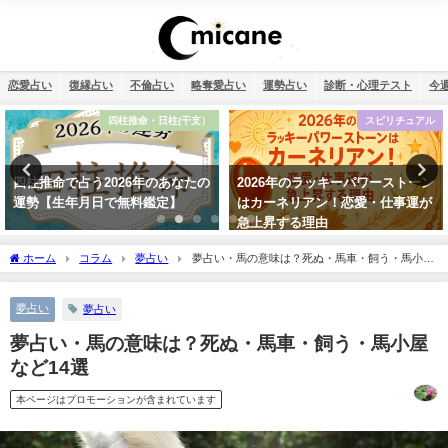
恋愛占い
復縁占い
不倫占い
略奪愛占い
運勢占い
診断・心理テスト
今
四柱推命・日柱(干支）
スピリチュアル
2026年のあなたの
2026年のラッキーパワーストーン
【2026年】
日で無料鑑定】
はカーネリアン！恋愛・仕事運が
急上昇する理由
ホーム
コラム
夢占い
夢占い・馬の意味は？死ぬ・馬車・飼う・馬小屋
など14選
夢占い
夢占い
夢占い・馬の意味は？死ぬ・馬車・飼う・馬小屋
など14選
本ページはプロモーションが含まれています