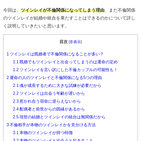
今回は、
ツインレイが不倫関係になってしまう理由
、また不倫関係
のツインレイが結婚や統合を果たすことはできるのかについて詳し
く説明していきたいと思います。
目次
[
非表示
]
1
ツインレイは既婚者で不倫関係になることが多い？
1.1
既婚でもツインレイと出会ってしまうのは運命の定め
1.2
ツインレイを言い訳にした不倫カップルの可能性も！
2
運命の人のツインレイと不倫関係になる5つの理由
2.1
魂が成長するために大きな試練が必要だから
2.2
ツインレイは出会う年齢が遅いから
2.3
惹かれ合う宿命に逆らえないから
2.4
配偶者と前世からの因縁があるから
2.5
現世の結婚とツインレイの統合は無関係だから
3
不倫相手が本物のツインレイかを見分ける方法
3.1
本物のツインレイが持つ特徴
3.2
本物のツインレイと出会うと起きること