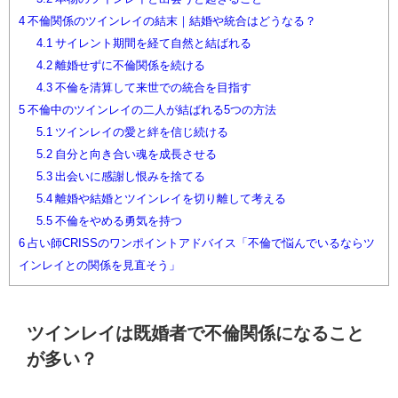
4
不倫関係のツインレイの結末｜結婚や統合はどうなる？
4.1
サイレント期間を経て自然と結ばれる
4.2
離婚せずに不倫関係を続ける
4.3
不倫を清算して来世での統合を目指す
5
不倫中のツインレイの二人が結ばれる5つの方法
5.1
ツインレイの愛と絆を信じ続ける
5.2
自分と向き合い魂を成長させる
5.3
出会いに感謝し恨みを捨てる
5.4
離婚や結婚とツインレイを切り離して考える
5.5
不倫をやめる勇気を持つ
6
占い師CRISSのワンポイントアドバイス「不倫で悩んでいるならツ
インレイとの関係を見直そう」
ツインレイは既婚者で不倫関係になること
が多い？