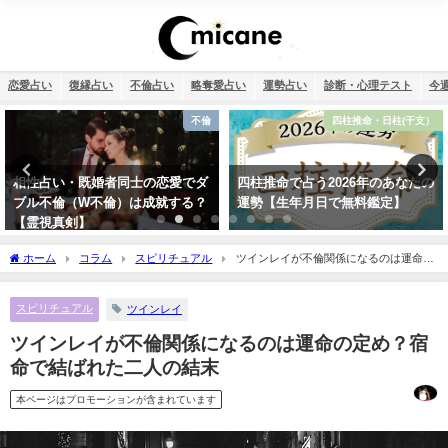
恋愛占い
復縁占い
不倫占い
略奪愛占い
運勢占い
診断・心理テスト
今
四柱推命・日柱(干支）
恋愛
四柱推命で占う2026年のあなたの
タロット占い・恋人はいつでき
運勢【生年月日で無料鑑定】
る？彼氏はいつできるのか診断し
ます！
ホーム
コラム
スピリチュアル
ツインレイが不倫関係になるのは運命の
定め？宿命で結ばれた二人の結末
スピリチュアル
ツインレイ
ツインレイが不倫関係になるのは運命の定め？宿
命で結ばれた二人の結末
本ページはプロモーションが含まれています