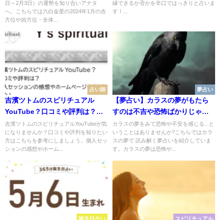
日～2月3日）の運勢を知り合いアナタ
縁できるか否かを辛口ではっきりと占いま
へ。こちらでは六白金星の2024年1月の吉
す！...
方位や凶方位・全体...
占い師
夢占い
吉濱ツトムのスピリチュアル
【夢占い】カラスの夢がもたら
YouTube？口コミや評判は？個
すのは不吉や恐怖ばかりじゃな
人セッションの感想やホームペ
い!夢が教えてくれる吉夢と警告
吉濱ツトムのスピリチュアルYouTubeが気
カラスの夢をみて恐怖や不安を感じる...と
になりませんか？口コミや評判を知りたい
いうことはありませんか?こちらではカラ
ージやSNSも紹介！
夢
方はこちらを参考にしましょう。個人セッ
スの夢で 読み解く夢占いを紹介していま
ションの感想やホーム...
す。カラスの夢は恐怖や...
誕生日占い
スピリチュアル