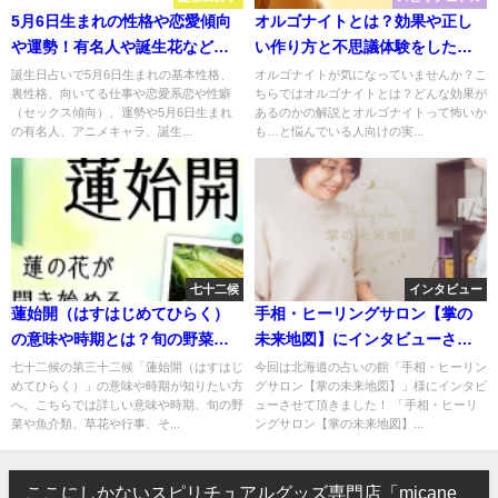
5月6日生まれの性格や恋愛傾向
オルゴナイトとは？効果や正し
や運勢！有名人や誕生花など完
い作り方と不思議体験をした口
全紹介！【誕生日占い】
コミまで完全紹介！
誕生日占いで5月6日生まれの基本性格、
オルゴナイトが気になっていませんか？こ
裏性格、向いてる仕事や恋愛系恋や性癖
ちらではオルゴナイトとは？どんな効果が
（セックス傾向）、運勢や5月6日生まれ
あるのかの解説とオルゴナイトって怖いか
の有名人、アニメキャラ、誕生...
も…と悩んでいる人向けの実...
七十二候
インタビュー
蓮始開（はすはじめてひらく）
手相・ヒーリングサロン【掌の
の意味や時期とは？旬の野菜、
未来地図】にインタビューさせ
魚、草花、行事まで完全紹介！
て頂きました【口コミ有り】
七十二候の第三十二候「蓮始開（はすはじ
今回は北海道の占いの館「手相・ヒーリン
めてひらく）」の意味や時期が知りたい方
グサロン【掌の未来地図】」様にインタビ
【七十二候・第三十二候】
へ。こちらでは詳しい意味や時期、旬の野
ューさせて頂きました！ 「手相・ヒーリ
菜や魚介類、草花や行事、そ...
ングサロン【掌の未来地図】...
ここにしかないスピリチュアルグッズ専門店「micane