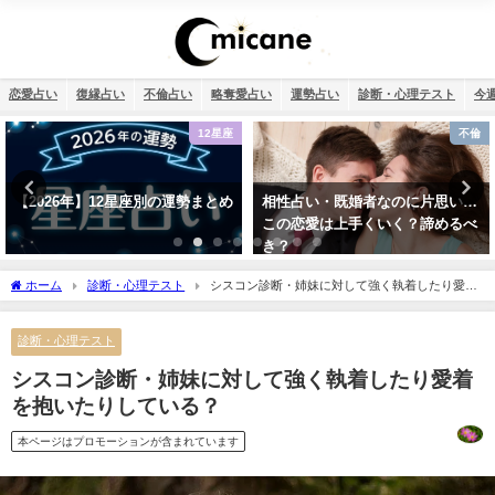
恋愛占い
復縁占い
不倫占い
略奪愛占い
運勢占い
診断・心理テスト
今
不倫
干支占い
相性占い・既婚者なのに片思い…
干支占い2026年（令和8年）【十
この恋愛は上手くいく？諦めるべ
二支＋60種類（60干支）の運勢・
き？
性格・相性を無料紹介】
ホーム
診断・心理テスト
シスコン診断・姉妹に対して強く執着したり愛着
を抱いたりしている？
診断・心理テスト
シスコン診断・姉妹に対して強く執着したり愛着
を抱いたりしている？
本ページはプロモーションが含まれています