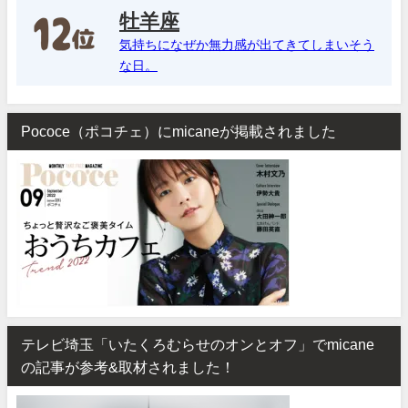
牡羊座
気持ちになぜか無力感が出てきてしまいそう
な日。
Pococe（ポコチェ）にmicaneが掲載されました
テレビ埼玉「いたくろむらせのオンとオフ」でmicane
の記事が参考&取材されました！