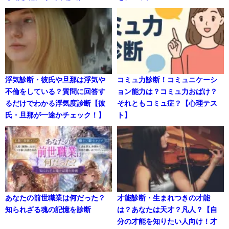
浮気診断・彼氏や旦那は浮気や
コミュ力診断！コミュニケーシ
不倫をしている？質問に回答す
ョン能力は？コミュ力おばけ？
るだけでわかる浮気度診断【彼
それともコミュ症？【心理テス
氏・旦那が一途かチェック！】
ト】
あなたの前世職業は何だった？
才能診断・生まれつきの才能
知られざる魂の記憶を診断
は？あなたは天才？凡人？【自
分の才能を知りたい人向け！才