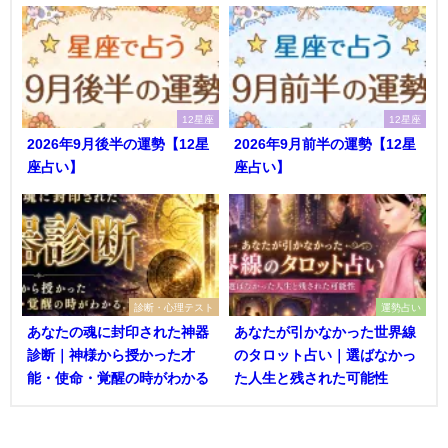
12星座
12星座
2026年9月後半の運勢【12星
2026年9月前半の運勢【12星
座占い】
座占い】
診断・心理テスト
運勢占い
あなたの魂に封印された神器
あなたが引かなかった世界線
診断｜神様から授かった才
のタロット占い｜選ばなかっ
能・使命・覚醒の時がわかる
た人生と残された可能性