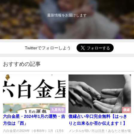
最新情報をお届けします
Twitterでフォローしよう
おすすめの記事
九星気学
復縁
六白金星・2024年1月の運勢・吉
復縁占い辛口完全無料【はっき
方位は「西」
りと出来るか否か伝えます！】
六白金星の2024年（令和6年）1月（1月6
メンタルが弱い方は注意！あなたと彼が復