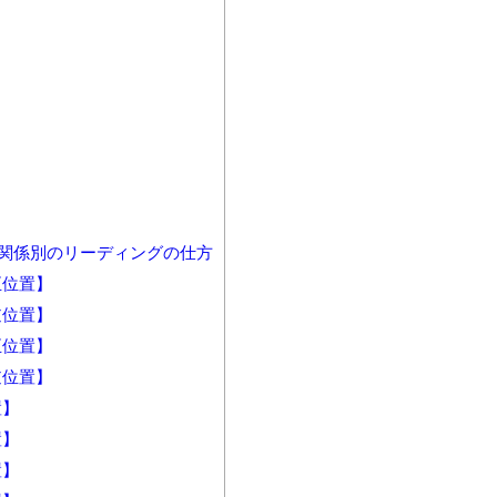
関係別のリーディングの仕方
正位置】
逆位置】
正位置】
逆位置】
置】
置】
置】