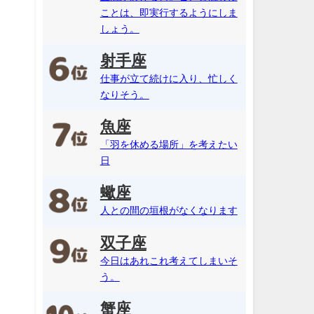
ことは、即実行するようにしま
しょう。
射手座
仕事が立て続けに入り、忙しく
なりそう。
魚座
「羽を休める場所」を考えたい
日
蠍座
人との間の垣根がなくなります
双子座
今日はあれこれ考えてしまいそ
う。
蟹座