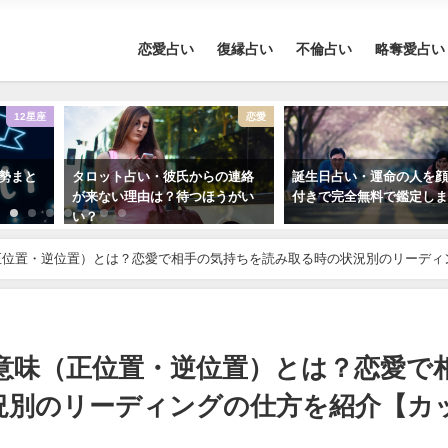
恋愛占い
復縁占い
不倫占い
略奪愛占い
12星座
恋愛
運勢まと
タロット占い・彼氏からの連絡
誕生日占い・運命の人を
が来ない理由は？待つほうがい
付きで完全無料で鑑定し
い？
正位置・逆位置）とは？恋愛で相手の気持ちを読み取る時の状況別のリーディ
意味（正位置・逆位置）とは？恋愛で
況別のリーディングの仕方を紹介【カ