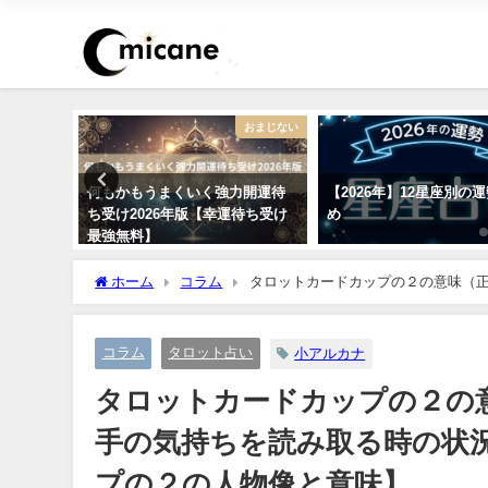
ピリチュアル
おまじない
ーストー
何もかもうまくいく強力開運待
【2026年】12星座別の
愛・仕事
ち受け2026年版【幸運待ち受け
め
最強無料】
ホーム
コラム
タロットカードカップの２の意味（
の仕方を紹介【カップの２の人物像と意味】
コラム
タロット占い
小アルカナ
タロットカードカップの２の
手の気持ちを読み取る時の状
プの２の人物像と意味】