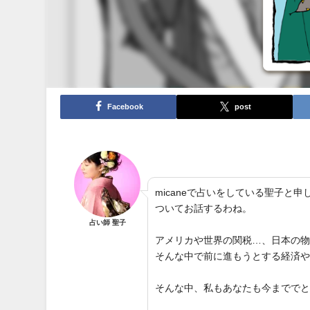
Facebook
post
micaneで占いをしている聖子
ついてお話するわね。
占い師 聖子
アメリカや世界の関税…、日本の
そんな中で前に進もうとする経済
そんな中、私もあなたも今までで