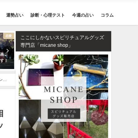
運勢占い
診断・心理テスト
今週の占い
コラム
恋愛
不倫
ここにしかないスピリチュアルグッズ
専門店「micane shop」
顔画像
相性占い・既婚者同士の恋愛で
2026年運勢ランキング！36
ます！
ダブル不倫（W不倫）は成就す
誕生日を占いました！
る？【霊視真剣】
ング
相
ッ