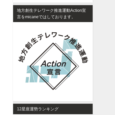
地方創生テレワーク推進運動Action宣
言をmicaneではしております。
12星座運勢ランキング