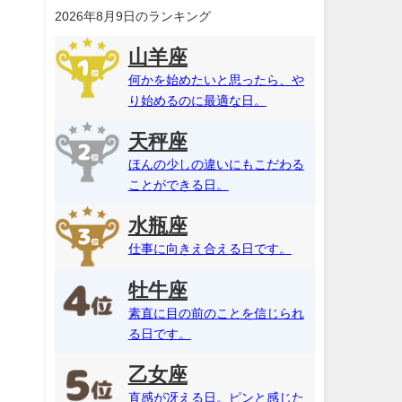
2026年8月9日のランキング
山羊座
何かを始めたいと思ったら、や
り始めるのに最適な日。
天秤座
ほんの少しの違いにもこだわる
ことができる日。
水瓶座
仕事に向きえ合える日です。
牡牛座
素直に目の前のことを信じられ
る日です。
乙女座
直感が冴える日。ピンと感じた