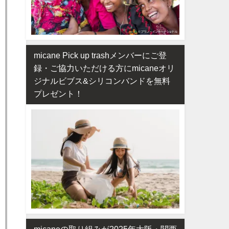
micane Pick up trashメンバーにご登
録・ご協力いただける方にmicaneオリ
ジナルビブス&シリコンバンドを無料
プレゼント！
micaneの取り組みが2025年大阪・関西