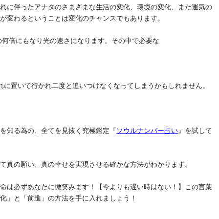
それに伴ったアナタのさまざまな生活の変化、環境の変化、また運気の
気が変わるということは変化のチャンスでもあります。
去の何倍にもなり光の速さになります。その中で必要な
れに置いて行かれ二度と追いつけなくなってしまうかもしれません。
」を知る為の、全てを見抜く究極鑑定『
ソウルナンバー占い
』を試して
けて真の願い、真の幸せを実現させる確かな方法がわかります。
運命は必ずあなたに微笑みます！【今よりも遅い時はない！】この言葉
変化」と「前進」の方法を手に入れましょう！