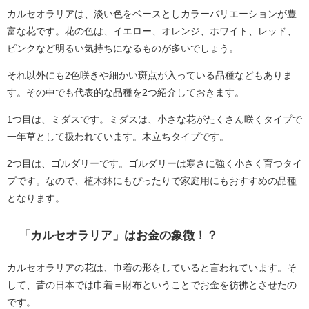
カルセオラリアは、淡い色をベースとしカラーバリエーションが豊
富な花です。花の色は、イエロー、オレンジ、ホワイト、レッド、
ピンクなど明るい気持ちになるものが多いでしょう。
それ以外にも2色咲きや細かい斑点が入っている品種などもありま
す。その中でも代表的な品種を2つ紹介しておきます。
1つ目は、ミダスです。ミダスは、小さな花がたくさん咲くタイプで
一年草として扱われています。木立ちタイプです。
2つ目は、ゴルダリーです。ゴルダリーは寒さに強く小さく育つタイ
プです。なので、植木鉢にもぴったりで家庭用にもおすすめの品種
となります。
「カルセオラリア」はお金の象徴！？
カルセオラリアの花は、巾着の形をしていると言われています。そ
して、昔の日本では巾着＝財布ということでお金を彷彿とさせたの
です。