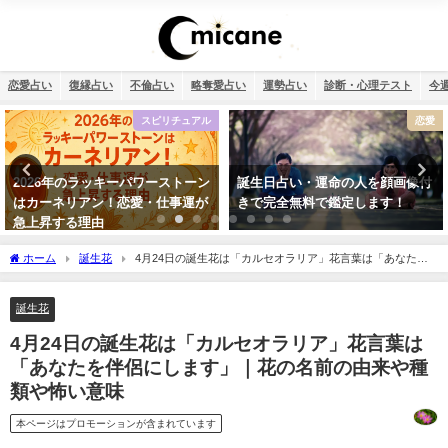
恋愛占い
復縁占い
不倫占い
略奪愛占い
運勢占い
診断・心理テスト
今
恋愛
恋愛
誕生日占い・運命の人を顔画像付
タロット占い・彼氏の浮気が心
きで完全無料で鑑定します！
配…浮気度診断でチェック！
ホーム
誕生花
4月24日の誕生花は「カルセオラリア」花言葉は「あなたを
伴侶にします」｜花の名前の由来や種類や怖い意味
誕生花
4月24日の誕生花は「カルセオラリア」花言葉は
「あなたを伴侶にします」｜花の名前の由来や種
類や怖い意味
本ページはプロモーションが含まれています