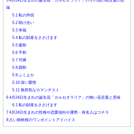
5
4月24日生まれの誕生花「カルセオラリア」のその他の花言葉の意
味
5.1
私の伴侶
5.2
助け合い
5.3
幸福
5.4
私の財産をささげます
5.5
援助
5.6
平和
5.7
可憐
5.8
調和
5.9
ふくよか
5.10
深い愛情
5.11
無邪気なロマンチスト
6
4月24日生まれの誕生花「カルセオラリア」の怖い花言葉と意味
6.1
私の財産をささげます
7
4月24日生まれの性格や恋愛傾向や運勢・有名人はコチラ
8
占い師秋桜のワンポイントアドバイス