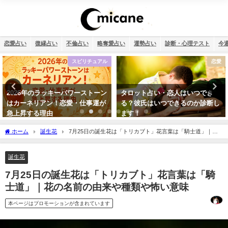
恋愛占い
復縁占い
不倫占い
略奪愛占い
運勢占い
診断・心理テスト
今
恋愛
復縁
タロット占い・恋人はいつでき
タロット占い・元彼の今の私に対
る？彼氏はいつできるのか診断し
する気持ちは？どう思ってる？
ます！
ホーム
誕生花
7月25日の誕生花は「トリカブト」花言葉は「騎士道」｜花
の名前の由来や種類や怖い意味
誕生花
7月25日の誕生花は「トリカブト」花言葉は「騎
士道」｜花の名前の由来や種類や怖い意味
本ページはプロモーションが含まれています