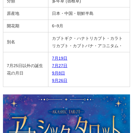
分類
多年草 (宿根草)
原産地
日本・中国・朝鮮半島
開花期
6~9月
カブトギク・ハナトリカブト・カラト
別名
リカブト・カブトバナ・アコニタム・
7月19日
7月25日以外の誕生
7月27日
花の月日
9月8日
9月26日