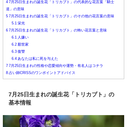
4
7月25日生まれの誕生花「トリカブト」の代表的な花言葉「騎士
道」の意味
5
7月25日生まれの誕生花「トリカブト」のその他の花言葉の意味
5.1
栄光
6
7月25日生まれの誕生花「トリカブト」の怖い花言葉と意味
6.1
人嫌い
6.2
厭世家
6.3
復讐
6.4
あなたは私に死を与えた
7
7月25日生まれの性格や恋愛傾向や運勢・有名人はコチラ
8
占い師CRISSのワンポイントアドバイス
7月25日生まれの誕生花「トリカブト」の
基本情報