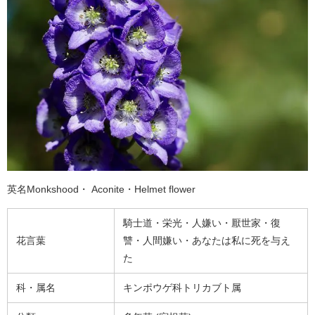
英名Monkshood・ Aconite・Helmet flower
騎士道・栄光・人嫌い・厭世家・復
花言葉
讐・人間嫌い・あなたは私に死を与え
た
科・属名
キンポウゲ科トリカブト属