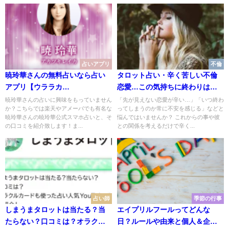
占いアプリ
不倫
暁玲華さんの無料占いなら占い
タロット占い・辛く苦しい不倫
アプリ【ウララカ
恋愛…この気持ちに終わりはく
（uraraca）】！無料占いで二人
るの？
暁玲華さんの占いに興味をもっていません
「先が見えない恋愛が辛い…」「いつ終わ
か？こちらでは楽天やアメーバでも有名な
ってしまうのか常に不安を感じる」などと
の相性や結婚時期も鑑定
暁玲華さんの暁玲華公式スマホ占いと、そ
悩んではいませんか？ これからの事や彼
の口コミを紹介致します！ま...
との関係を考えるだけで辛く...
占い師
季節の行事
しまうまタロットは当たる？当
エイプリルフールってどんな
たらない？口コミは？オラクル
日？ルールや由来と個人＆企業