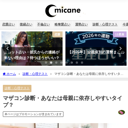
恋愛占い
復縁占い
不倫占い
略奪愛占い
運勢占い
診断・心理テスト
今
12星座
不倫
【2026年】12星座別の運勢まとめ
相性占い・既婚者同士の恋愛でダ
ブル不倫（W不倫）は成就する？
【霊視真剣】
ホーム
診断・心理テスト
マザコン診断・あなたは母親に依存しやすいタイ
プ？
診断・心理テスト
マザコン診断・あなたは母親に依存しやすいタイ
プ？
本ページはプロモーションが含まれています