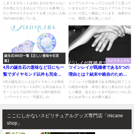
カードも使った占い人気
エピソードを紹介
しまうまタロットは当たるのか当たらない
エイプリルフールってどんな日？と思って
のか気になりませんか？口コミを参考にし
いませんか？こちらではエイプリルフール
YouTubeをご紹介！
たい方やオラクルカードも使った占い人気
について詳しく解説しています。由来やル
YouTubeを探している...
ール、風習に加え楽しいエピ...
誕生石365日一覧【正しい意味や石言
葉】
スピリチュアル
4月の誕生石の意味など日にち一
ツインレイが既婚者である5つの
覧でダイヤモンド以外も完全紹
理由とは？結末や統合のための
介！
ヒント
4月の誕生石といえばダイヤモンドが有名
ツインレイが既婚者である理由は何？二人
ですがダイヤモンド以外にも沢山あるんで
の統合や結末、本当に迎えに来るのかも詳
す！こちらでは4月の日にち別の誕生石
しく解説。会えないときや忘れたいのに忘
（パワーストーン・守護石）の...
れられず辛いときの乗り越え...
ここにしかないスピリチュアルグッズ専門店「micane
shop」