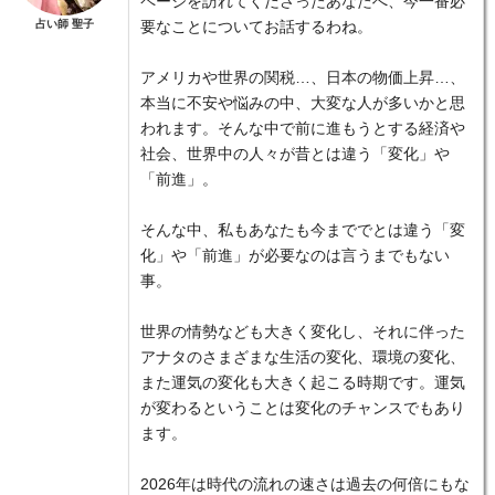
ページを訪れてくださったあなたへ、今一番必
占い師 聖子
要なことについてお話するわね。
アメリカや世界の関税…、日本の物価上昇…、
本当に不安や悩みの中、大変な人が多いかと思
われます。そんな中で前に進もうとする経済や
社会、世界中の人々が昔とは違う「変化」や
「前進」。
そんな中、私もあなたも今まででとは違う「変
化」や「前進」が必要なのは言うまでもない
事。
世界の情勢なども大きく変化し、それに伴った
アナタのさまざまな生活の変化、環境の変化、
また運気の変化も大きく起こる時期です。運気
が変わるということは変化のチャンスでもあり
ます。
2026年は時代の流れの速さは過去の何倍にもな