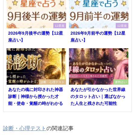
12星座
12星座
2026年9月後半の運勢【12星
2026年9月前半の運勢【12星
座占い】
座占い】
診断・心理テスト
運勢占い
あなたの魂に封印された神器
あなたが引かなかった世界線
診断｜神様から授かった才
のタロット占い｜選ばなかっ
能・使命・覚醒の時がわかる
た人生と残された可能性
診断・心理テスト
の関連記事