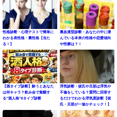
性格診断・心理テストで簡単に
裏血液型診断・あなたの中に潜
わかる表性格・裏性格【当た
んでいる本来の性格や恋愛傾向
る！】
や性癖は？！
【酒タイプ診断】酔うとあなた
浮気診断・彼氏や旦那は浮気や
は何キャラ？飲み会で覚醒す
不倫をしている？質問に回答す
る“酒人格”8タイプ診断
るだけでわかる浮気度診断【彼
氏・旦那が一途かチェック！】