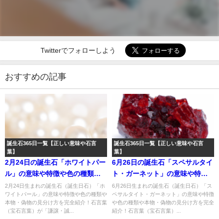
Twitterでフォローしよう
おすすめの記事
誕生石365日一覧【正しい意味や石言
誕生石365日一覧【正しい意味や石言
葉】
葉】
2月24日の誕生石「ホワイトパー
6月26日の誕生石「スペサルタイ
ル」の意味や特徴や色の種類｜
ト・ガーネット」の意味や特徴
石言葉「謙譲・誠意」の「ホワ
や色の種類｜石言葉「忠実」の
2月24日生まれの誕生石（誕生日石）「ホ
6月26日生まれの誕生石（誕生日石）「ス
ワイトパール」の意味や特徴や色の種類や
ペサルタイト・ガーネット」の意味や特徴
イトパール」のスピリチュアル
「スペサルタイト・ガーネッ
本物・偽物の見分け方を完全紹介！石言葉
や色の種類や本物・偽物の見分け方を完全
な効果や浄化方法まで完全紹
ト」のスピリチュアルな効果や
（宝石言葉）が「謙譲・誠...
紹介！石言葉（宝石言葉）...
介！
浄化方法まで完全紹介！