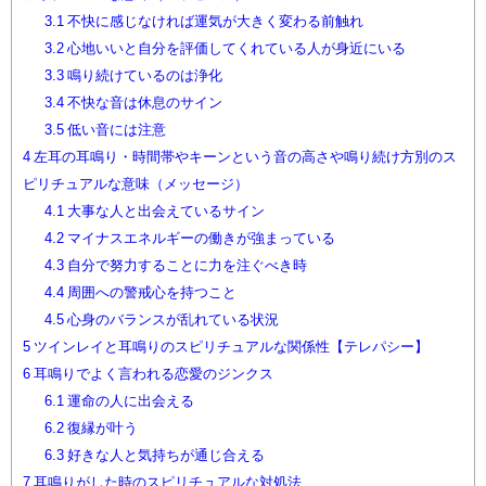
3.1
不快に感じなければ運気が大きく変わる前触れ
3.2
心地いいと自分を評価してくれている人が身近にいる
3.3
鳴り続けているのは浄化
3.4
不快な音は休息のサイン
3.5
低い音には注意
4
左耳の耳鳴り・時間帯やキーンという音の高さや鳴り続け方別のス
ピリチュアルな意味（メッセージ）
4.1
大事な人と出会えているサイン
4.2
マイナスエネルギーの働きが強まっている
4.3
自分で努力することに力を注ぐべき時
4.4
周囲への警戒心を持つこと
4.5
心身のバランスが乱れている状況
5
ツインレイと耳鳴りのスピリチュアルな関係性【テレパシー】
6
耳鳴りでよく言われる恋愛のジンクス
6.1
運命の人に出会える
6.2
復縁が叶う
6.3
好きな人と気持ちが通じ合える
7
耳鳴りがした時のスピリチュアルな対処法