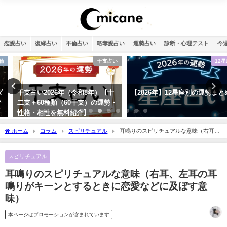
恋愛占い
復縁占い
不倫占い
略奪愛占い
運勢占い
診断・心理テスト
今
干支占い
12星座
干支占い2026年（令和8年）【十
【2026年】12星座別の運勢まとめ
二支＋60種類（60干支）の運勢・
性格・相性を無料紹介】
ホーム
コラム
スピリチュアル
耳鳴りのスピリチュアルな意味（右耳、
左耳の耳鳴りがキーンとするときに恋愛などに及ぼす意味）
スピリチュアル
耳鳴りのスピリチュアルな意味（右耳、左耳の耳
鳴りがキーンとするときに恋愛などに及ぼす意
味）
本ページはプロモーションが含まれています