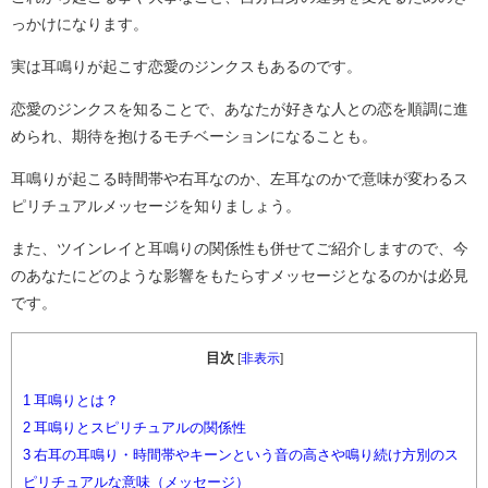
っかけになります。
実は耳鳴りが起こす恋愛のジンクスもあるのです。
恋愛のジンクスを知ることで、あなたが好きな人との恋を順調に進
められ、期待を抱けるモチベーションになることも。
耳鳴りが起こる時間帯や右耳なのか、左耳なのかで意味が変わるス
ピリチュアルメッセージを知りましょう。
また、ツインレイと耳鳴りの関係性も併せてご紹介しますので、今
のあなたにどのような影響をもたらすメッセージとなるのかは必見
です。
目次
[
非表示
]
1
耳鳴りとは？
2
耳鳴りとスピリチュアルの関係性
3
右耳の耳鳴り・時間帯やキーンという音の高さや鳴り続け方別のス
ピリチュアルな意味（メッセージ）