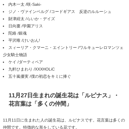
内木一太 /咲-Saki-
ジノ・ヴァインベルグ /コードギアス 反逆のルルーシュ
財津紺太 /らいか・デイズ
日向棗 /学園アリス
陀絡 /銀魂
平沢唯 /けいおん!
スィーリア・クマーニ・エイントリー /ワルキューレロマンツェ
少女騎士物語
ケイ /ダーティペア
九軒ひまわり /XXXHOLiC
五十嵐優実 /僕の初恋をキミに捧ぐ
11月27日生まれの誕生花は「ルピナス」・
花言葉は「多くの仲間」
11月11日に生まれた人の誕生花は、ルピナスです。花言葉は多くの
仲間です。特徴的な形をしている花です。