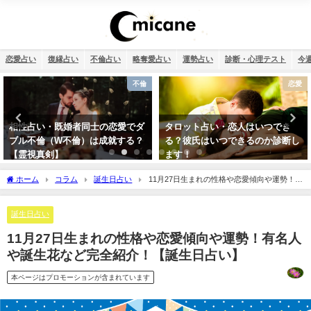
恋愛占い
復縁占い
不倫占い
略奪愛占い
運勢占い
診断・心理テスト
今
恋愛
復縁
タロット占い・恋人はいつでき
タロット占い・元彼の今の私に対
る？彼氏はいつできるのか診断し
する気持ちは？どう思ってる？
ます！
ホーム
コラム
誕生日占い
11月27日生まれの性格や恋愛傾向や運勢！有
名人や誕生花など完全紹介！【誕生日占い】
誕生日占い
11月27日生まれの性格や恋愛傾向や運勢！有名人
や誕生花など完全紹介！【誕生日占い】
本ページはプロモーションが含まれています