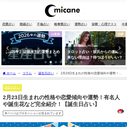
恋愛占い
復縁占い
不倫占い
略奪愛占い
運勢占い
診断・心理テスト
今
恋愛
復縁
タロット占い・彼氏からの連絡が
タロット占い・元彼の今の私に対
来ない理由は？待つほうがいい？
する気持ちは？どう思ってる？
ホーム
コラム
誕生日占い
2月23日生まれの性格や恋愛傾向や運勢！有
名人や誕生花など完全紹介！【誕生日占い】
誕生日占い
2月23日生まれの性格や恋愛傾向や運勢！有名人
や誕生花など完全紹介！【誕生日占い】
本ページはプロモーションが含まれています