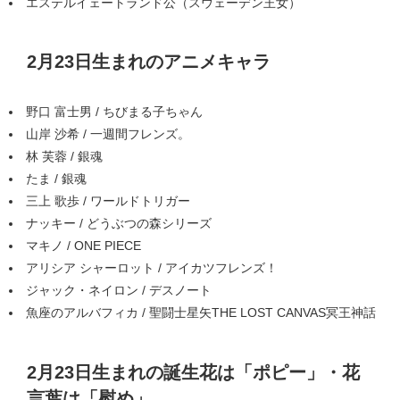
エステルイェートランド公（スウェーデン王女）
2月23日生まれのアニメキャラ
野口 富士男 / ちびまる子ちゃん
山岸 沙希 / 一週間フレンズ。
林 芙蓉 / 銀魂
たま / 銀魂
三上 歌歩 / ワールドトリガー
ナッキー / どうぶつの森シリーズ
マキノ / ONE PIECE
アリシア シャーロット / アイカツフレンズ！
ジャック・ネイロン / デスノート
魚座のアルバフィカ / 聖闘士星矢THE LOST CANVAS冥王神話
2月23日生まれの誕生花は「ポピー」・花
言葉は「慰め」