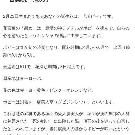
2月23日生まれであるあなたの誕生花は、「ポピー」です。
花言葉の「慰め」は、豊穣の神デメテルがポピーを摘んで、自らの
心を慰めたというギリシャの神話に由来しています。
ポピーは春が旬の時期となり、開花時期は4月から6月で、出回り時
期は3月から5月。
最盛期は5月で、花持ち期間は3日程度です。
原産地はヨーロッパ。
花の色は赤・白・黄色・ピンク・オレンジなど。
ポピーは別名を「虞美人草（グビジンソウ）」といいます。
これは楚の武将である項羽の愛人虞美人が、項羽が漢の劉邦の大群
に包囲された「死の戦い」に出陣した際、項羽の後を追って自害し
たといわれていますが、後に虞美人の墓からポピーが咲いたという