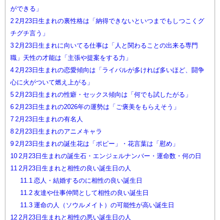
ができる」
2
2月23日生まれの裏性格は「納得できないといつまでもしつこくグ
チグチ言う」
3
2月23日生まれに向いてる仕事は「人と関わることの出来る専門
職」天性の才能は「主張や提案をする力」
4
2月23日生まれの恋愛傾向は「ライバルが多ければ多いほど、闘争
心に火がついて燃え上がる」
5
2月23日生まれの性癖・セックス傾向は「何でも試したがる」
6
2月23日生まれの2026年の運勢は「ご褒美をもらえそう」
7
2月23日生まれの有名人
8
2月23日生まれのアニメキャラ
9
2月23日生まれの誕生花は「ポピー」・花言葉は「慰め」
10
2月23日生まれの誕生石・エンジェルナンバー・運命数・何の日
11
2月23日生まれと相性の良い誕生日の人
11.1
恋人・結婚するのに相性の良い誕生日
11.2
友達や仕事仲間として相性の良い誕生日
11.3
運命の人（ソウルメイト）の可能性が高い誕生日
12
2月23日生まれと相性の悪い誕生日の人