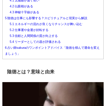
4.1
太陽線が濃く長い
4.2
仏眼相がある
4.3
神秘十字線がある
5
陰徳は仕事にも影響する？スピリチュアルと現実から解説
5.1
エネルギーの流れが良くなりチャンスが舞い込む
5.2
仕事運や金運が好転する
5.3
信頼と人間関係の質が向上する
5.4
リーダーとしての器が評価される
6
占い師sakuraのワンポイントアドバイス「陰徳を積んで運命を変え
ましょう」
陰徳とは？意味と由来