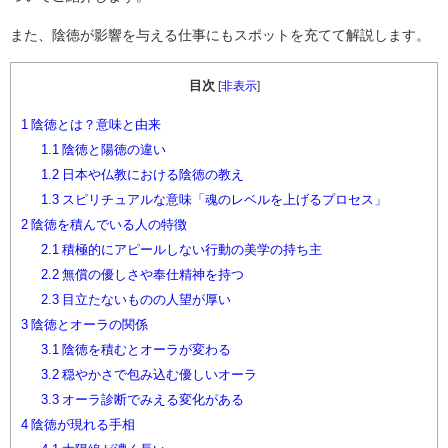
また、陰徳が影響を与える仕事にもスポットを充てて解説します。
目次
[
非表示
]
1
陰徳とは？意味と由来
1.1
陰徳と陽徳の違い
1.2
日本や仏教における陰徳の教え
1.3
スピリチュアルな意味「魂のレベルを上げるプロセス」
2
陰徳を積んでいる人の特徴
2.1
積極的にアピールしない行動の美学の持ち主
2.2
無償の優しさや奉仕精神を持つ
2.3
目立たないものの人望が厚い
3
陰徳とオーラの関係
3.1
陰徳を積むとオーラが変わる
3.2
穏やかさで包み込む優しいオーラ
3.3
オーラ診断でみえる変化がある
4
陰徳が現れる手相