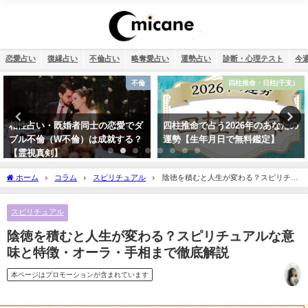
恋愛占い
復縁占い
不倫占い
略奪愛占い
運勢占い
診断・心理テスト
今
四柱推命・日柱(干支）
スピリチュアル
四柱推命で占う2026年のあなたの
2026年のラッキーパワーストーン
運勢【生年月日で無料鑑定】
はカーネリアン！恋愛・仕事運が
急上昇する理由
ホーム
コラム
スピリチュアル
陰徳を積むと人生が変わる？スピリチュ
アルな意味と特徴・オーラ・手相まで徹底解説
スピリチュアル
陰徳を積むと人生が変わる？スピリチュアルな意
味と特徴・オーラ・手相まで徹底解説
本ページはプロモーションが含まれています