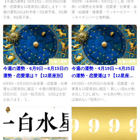
別】
【今週の運勢】10月13日～10月19日の運
2022年（令和4年）8月のおうし座（牡牛
勢・恋愛運を12星座別に鑑定します！ 今
座）の運勢を全体運・恋愛運・仕事運・金
週の運気1位は牡羊座！2位射手座、3位獅
運・結婚運・健康運・ラッキーカラー・ラ
子座、4位双子座...
ッキーナンバーと無料鑑...
今週の運勢
今週の運勢
今週の運勢・6月9日～6月15日の
今週の運勢・4月19日～4月25日
運勢・恋愛運は？【12星座別】
の運勢・恋愛運は？【12星座
別】
6月9日～6月15日の全体運・恋愛運・仕事
4月19日～4月25日の全体運・恋愛運・仕
運を12星座別に鑑定！ 今週の開運日は10
事運を12星座別に鑑定！ 新しい流れが動
日巳の日、11日一粒万倍日、12日は大安
き出して少し経ち、 やる気や勢いだけで
があります。 1...
は進めない“現実のペ...