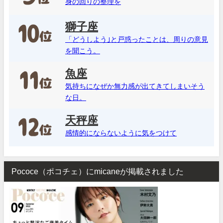
身の回りの整理を
獅子座
「どうしよう｣と戸惑ったことは、周りの意見
を聞こう。
魚座
気持ちになぜか無力感が出てきてしまいそう
な日。
天秤座
感情的にならないように気をつけて
Pococe（ポコチェ）にmicaneが掲載されました