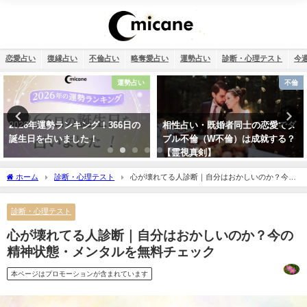
恋愛占い
復縁占い
不倫占い
略奪愛占い
運勢占い
診断・心理テスト
今
運勢占い
不倫
ング！366日の
相性占い・既婚者同士の恋愛でダ
【2026年】12星
た！
ブル不倫（W不倫）は成就する？
【霊視真剣】
ホーム
診断・心理テスト
心が壊れてる人診断｜自分はおかしいのか？今の
精神状態・メンタルを無料チェック
診断・心理テスト
心が壊れてる人診断｜自分はおかしいのか？今の
精神状態・メンタルを無料チェック
本ページはプロモーションが含まれています