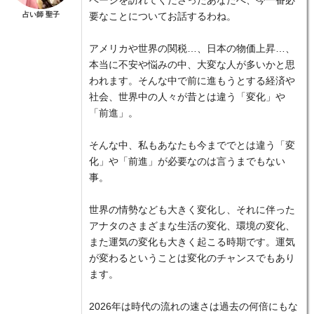
ページを訪れてくださったあなたへ、今一番必
占い師 聖子
要なことについてお話するわね。
アメリカや世界の関税…、日本の物価上昇…、
本当に不安や悩みの中、大変な人が多いかと思
われます。そんな中で前に進もうとする経済や
社会、世界中の人々が昔とは違う「変化」や
「前進」。
そんな中、私もあなたも今まででとは違う「変
化」や「前進」が必要なのは言うまでもない
事。
世界の情勢なども大きく変化し、それに伴った
アナタのさまざまな生活の変化、環境の変化、
また運気の変化も大きく起こる時期です。運気
が変わるということは変化のチャンスでもあり
ます。
2026年は時代の流れの速さは過去の何倍にもな