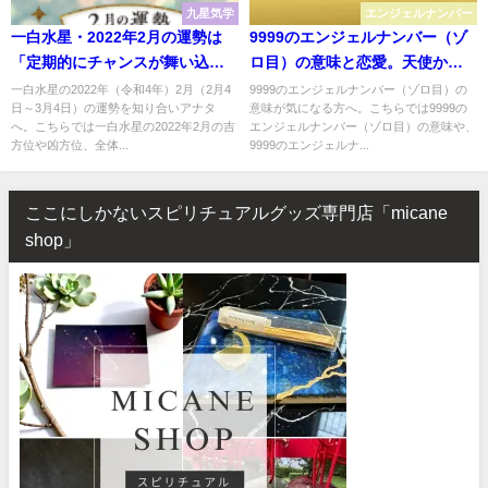
九星気学
エンジェルナンバー
一白水星・2022年2月の運勢は
9999のエンジェルナンバー（ゾ
「定期的にチャンスが舞い込む
ロ目）の意味と恋愛。天使から
暗示」吉方位は「南・北・西」
のメッセージは「人生の新しい
一白水星の2022年（令和4年）2月（2月4
9999のエンジェルナンバー（ゾロ目）の
日～3月4日）の運勢を知り合いアナタ
意味が気になる方へ。こちらでは9999の
ステップが始まる時」「始まり
へ。こちらでは一白水星の2022年2月の吉
エンジェルナンバー（ゾロ目）の意味や、
と終わり」
方位や凶方位、全体...
9999のエンジェルナ...
ここにしかないスピリチュアルグッズ専門店「micane
shop」