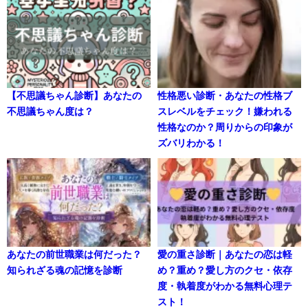
【不思議ちゃん診断】あなたの
性格悪い診断・あなたの性格ブ
不思議ちゃん度は？
スレベルをチェック！嫌われる
性格なのか？周りからの印象が
ズバリわかる！
あなたの前世職業は何だった？
愛の重さ診断｜あなたの恋は軽
知られざる魂の記憶を診断
め？重め？愛し方のクセ・依存
度・執着度がわかる無料心理テ
スト！