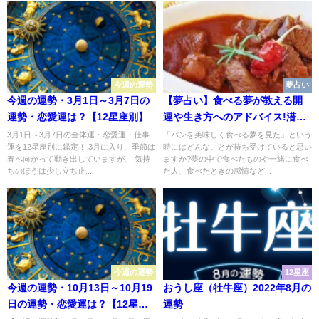
今週の運勢
夢占い
今週の運勢・3月1日～3月7日の
【夢占い】食べる夢が教える開
運勢・恋愛運は？【12星座別】
運や生き方へのアドバイス!潜在
意識からのメッセージを受け取
3月1日～3月7日の全体運・恋愛運・仕事
「パンを美味しく食べる夢を見た」という
運を12星座別に鑑定！ 3月に入り、季節は
時にはどんなことが待ち受けていると思い
って
春へ向かって動き出していますが、 気持
ますか?夢の中で食べたものや一緒に食べ
ちのほうは少し立ち止...
た人、食べたときの感情など...
今週の運勢
12星座
今週の運勢・10月13日～10月19
おうし座（牡牛座）2022年8月の
日の運勢・恋愛運は？【12星座
運勢