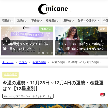
恋愛占い
復縁占い
不倫占い
略奪愛占い
運勢占い
診断・心理テスト
今
恋愛
恋愛
タロット占い・彼氏からの連絡が
タロット占い・恋人はいつでき
来ない理由は？待つほうがいい？
る？彼氏はいつできるのか診断し
ます！
ホーム
コラム
今週の運勢
今週の運勢・11月28日～12月4日の運勢・恋
愛運は？【12星座別】
今週の運勢
今週の運勢・11月28日～12月4日の運勢・恋愛運
は？【12星座別】
本ページはプロモーションが含まれています