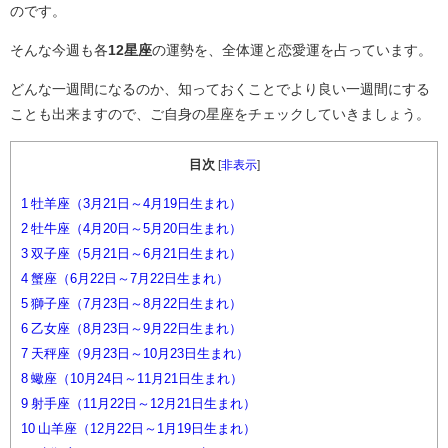
のです。
そんな今週も各
12星座
の運勢を、全体運と恋愛運を占っています。
どんな一週間になるのか、知っておくことでより良い一週間にする
ことも出来ますので、ご自身の星座をチェックしていきましょう。
目次
[
非表示
]
1
牡羊座（3月21日～4月19日生まれ）
2
牡牛座（4月20日～5月20日生まれ）
3
双子座（5月21日～6月21日生まれ）
4
蟹座（6月22日～7月22日生まれ）
5
獅子座（7月23日～8月22日生まれ）
6
乙女座（8月23日～9月22日生まれ）
7
天秤座（9月23日～10月23日生まれ）
8
蠍座（10月24日～11月21日生まれ）
9
射手座（11月22日～12月21日生まれ）
10
山羊座（12月22日～1月19日生まれ）