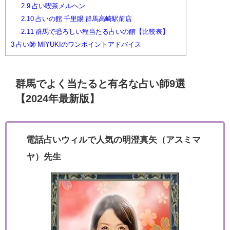
2.9
占い喫茶メルヘン
2.10
占いの館 千里眼 群馬高崎駅前店
2.11
群馬で恐ろしい程当たる占いの館【比較表】
3
占い師 MIYUKIのワンポイントアドバイス
群馬でよく当たると有名な占い師9選
【2024年最新版】
電話占いウィルで人気の明澄真矢（アスミマ
ヤ）先生