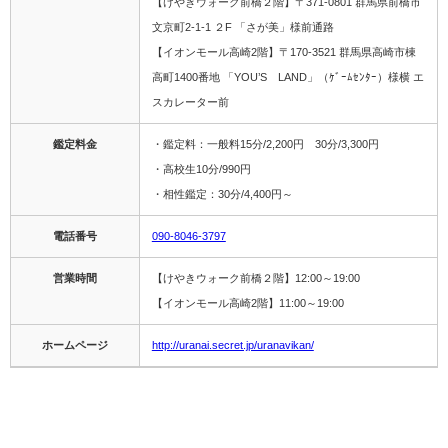
【けやきウォーク前橋２階】〒371-0801 群馬県前橋市
文京町2-1-1 ２F 「さが美」様前通路
【イオンモール高崎2階】〒170-3521 群馬県高崎市棟
高町1400番地 「YOU’S LAND」（ｹﾞｰﾑｾﾝﾀｰ）様横 エ
スカレーター前
鑑定料金
・鑑定料：一般料15分/2,200円 30分/3,300円
・高校生10分/990円
・相性鑑定：30分/4,400円～
電話番号
090-8046-3797
営業時間
【けやきウォーク前橋２階】12:00～19:00
【イオンモール高崎2階】11:00～19:00
ホームページ
http://uranai.secret.jp/uranavikan/