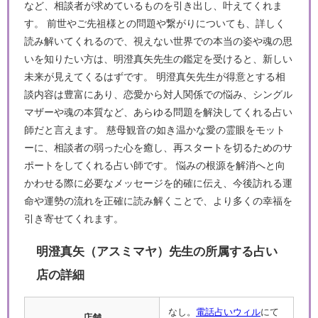
など、相談者が求めているものを引き出し、叶えてくれま
す。 前世やご先祖様との問題や繋がりについても、詳しく
読み解いてくれるので、視えない世界での本当の姿や魂の思
いを知りたい方は、明澄真矢先生の鑑定を受けると、新しい
未来が見えてくるはずです。 明澄真矢先生が得意とする相
談内容は豊富にあり、恋愛から対人関係での悩み、シングル
マザーや魂の本質など、あらゆる問題を解決してくれる占い
師だと言えます。 慈母観音の如き温かな愛の霊眼をモット
ーに、相談者の弱った心を癒し、再スタートを切るためのサ
ポートをしてくれる占い師です。 悩みの根源を解消へと向
かわせる際に必要なメッセージを的確に伝え、今後訪れる運
命や運勢の流れを正確に読み解くことで、より多くの幸福を
引き寄せてくれます。
明澄真矢（アスミマヤ）先生の所属する占い
店の詳細
なし。
電話占いウィル
にて
店舗