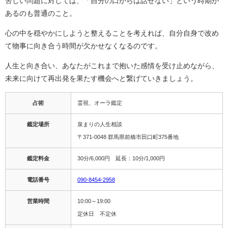
苦しい問題に対しては、「自分の口からは話せない」という時期が
あるのも普通のこと。
心の中を穏やかにしようと整えることを考えれば、自分自身で改め
て物事に向き合う時間が欠かせなくなるのです。
人生と向き合い、あなたがこれまで抱いた感情を受け止めながら、
未来に向けて再出発を果たす機会へと繋げていきましょう。
占術
霊視、オーラ鑑定
鑑定場所
泉まりの人生相談
〒371-0048 群馬県前橋市田口町375番地
鑑定料金
30分/6,000円 延長：10分/1,000円
電話番号
090-8454-2958
営業時間
10:00～19:00
定休日 不定休