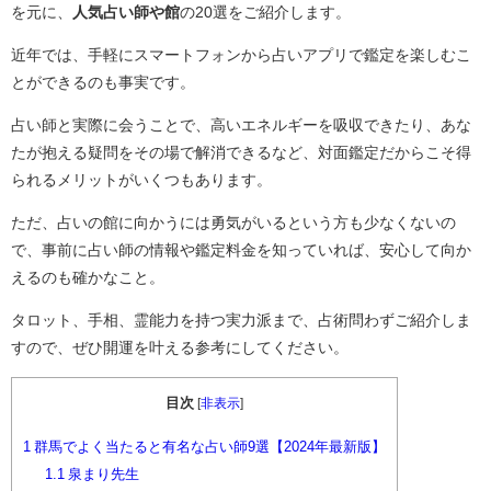
を元に、
人気占い師や館
の20選をご紹介します。
近年では、手軽にスマートフォンから占いアプリで鑑定を楽しむこ
とができるのも事実です。
占い師と実際に会うことで、高いエネルギーを吸収できたり、あな
たが抱える疑問をその場で解消できるなど、対面鑑定だからこそ得
られるメリットがいくつもあります。
ただ、占いの館に向かうには勇気がいるという方も少なくないの
で、事前に占い師の情報や鑑定料金を知っていれば、安心して向か
えるのも確かなこと。
タロット、手相、霊能力を持つ実力派まで、占術問わずご紹介しま
すので、ぜひ開運を叶える参考にしてください。
目次
[
非表示
]
1
群馬でよく当たると有名な占い師9選【2024年最新版】
1.1
泉まり先生