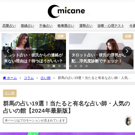
恋愛占い
復縁占い
不倫占い
略奪愛占い
運勢占い
診断・心理テスト
今
恋愛
恋愛
タロット占い・彼氏の浮気が心
誕生日占い・運命の人を顔画像付
配…浮気度診断でチェック！
きで完全無料で鑑定します！
ホーム
コラム
占い師
群馬の占い19選！当たると有名な占い師・人気の
占いの館【2024年最新版】
占い師
群馬の占い19選！当たると有名な占い師・人気の
占いの館【2024年最新版】
本ページはプロモーションが含まれています