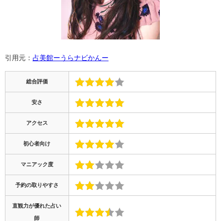
引用元：
占美館ーうらナビかんー
総合評価
安さ
アクセス
初心者向け
マニアック度
予約の取りやすさ
直観力が優れた占い
師