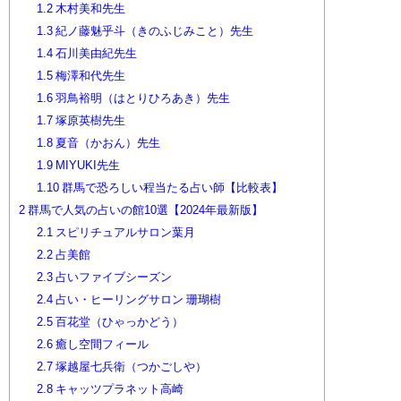
1.2
木村美和先生
1.3
紀ノ藤魅乎斗（きのふじみこと）先生
1.4
石川美由紀先生
1.5
梅澤和代先生
1.6
羽鳥裕明（はとりひろあき）先生
1.7
塚原英樹先生
1.8
夏音（かおん）先生
1.9
MIYUKI先生
1.10
群馬で恐ろしい程当たる占い師【比較表】
2
群馬で人気の占いの館10選【2024年最新版】
2.1
スピリチュアルサロン葉月
2.2
占美館
2.3
占いファイブシーズン
2.4
占い・ヒーリングサロン 珊瑚樹
2.5
百花堂（ひゃっかどう）
2.6
癒し空間フィール
2.7
塚越屋七兵衛（つかごしや）
2.8
キャッツプラネット高崎