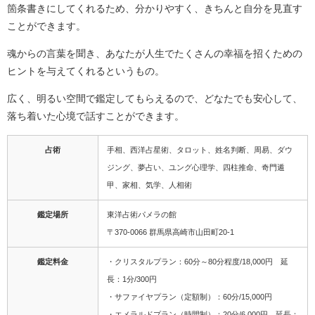
箇条書きにしてくれるため、分かりやすく、きちんと自分を見直す
ことができます。
魂からの言葉を聞き、あなたが人生でたくさんの幸福を招くための
ヒントを与えてくれるというもの。
広く、明るい空間で鑑定してもらえるので、どなたでも安心して、
落ち着いた心境で話すことができます。
占術
手相、西洋占星術、タロット、姓名判断、周易、ダウ
ジング、夢占い、ユング心理学、四柱推命、奇門遁
甲、家相、気学、人相術
鑑定場所
東洋占術パメラの館
〒370-0066 群馬県高崎市山田町20-1
鑑定料金
・クリスタルプラン：60分～80分程度/18,000円 延
長：1分/300円
・サファイヤプラン（定額制）：60分/15,000円
・エメラルドプラン（時間制）：20分/6,000円 延長：