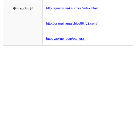
ホームページ
http://gunma.yakata.xyz/index.html
http://uranaihanasi.blog86.fc2.com/
https://twitter.com/pamera_