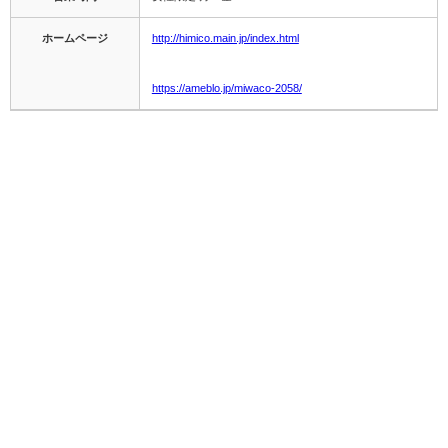
ホームページ
http://himico.main.jp/index.html
https://ameblo.jp/miwaco-2058/