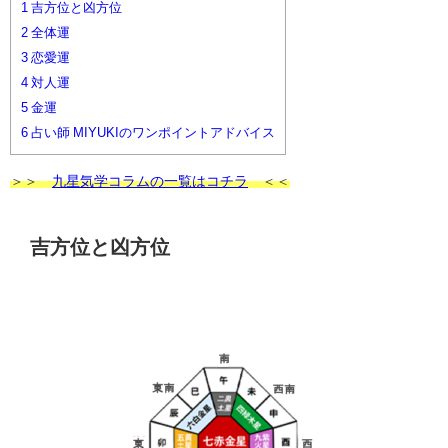
1
吉方位と凶方位
2
全体運
3
恋愛運
4
対人運
5
金運
6
占い師 MIYUKIのワンポイントアドバイス
＞＞
九星気学コラムの一覧はコチラ
＜＜
吉方位と凶方位