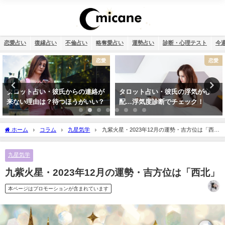
恋愛占い
復縁占い
不倫占い
略奪愛占い
運勢占い
診断・心理テスト
今
恋愛
12星座
タロット占い・彼氏の浮気が心
【2026年】12星座別の運勢まとめ
配…浮気度診断でチェック！
ホーム
コラム
九星気学
九紫火星・2023年12月の運勢・吉方位は「西
北」
九星気学
九紫火星・2023年12月の運勢・吉方位は「西北」
本ページはプロモーションが含まれています