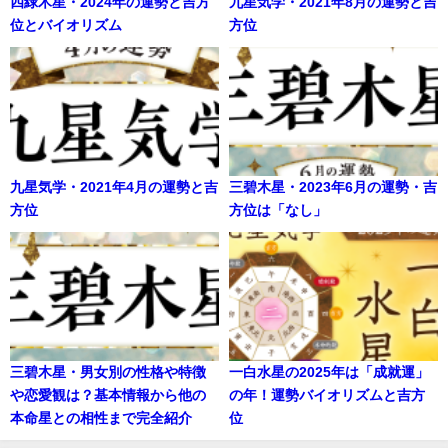
四緑木星・2024年の運勢と吉方
九星気学・2021年8月の運勢と吉
位とバイオリズム
方位
九星気学・2021年4月の運勢と吉
三碧木星・2023年6月の運勢・吉
方位
方位は「なし」
三碧木星・男女別の性格や特徴
一白水星の2025年は「成就運」
や恋愛観は？基本情報から他の
の年！運勢バイオリズムと吉方
本命星との相性まで完全紹介
位