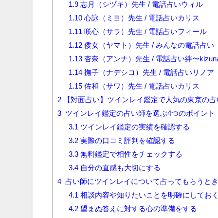
1.9
志月（シヅキ）先生 / 電話占いウィル
1.10
心詠（ミヨ）先生 / 電話占いカリス
1.11
咲心（サラ）先生 / 電話占いフィール
1.12
倭女（ヤマト）先生 / みんなの電話占い
1.13
杏奈（アンナ）先生 / 電話占い絆〜kizun
1.14
撫子（ナデシコ）先生 / 電話占いリノア
1.15
佐和（サワ）先生 / 電話占いカリス
2
【対面占い】ツインレイ鑑定で人気の東京の占
3
ツインレイ鑑定の占い師を選ぶ4つのポイント
3.1
ツインレイ鑑定の実績を確認する
3.2
実際の口コミ評判を確認する
3.3
無料鑑定で相性をチェックする
3.4
自分の直感も大切にする
4
占い師にツインレイについて占ってもらうとき
4.1
相談内容や知りたいことを明確にしてお
4.2
望まぬ答えに対する心の準備をする