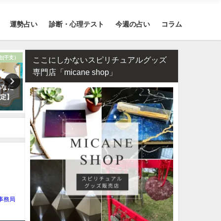
運勢占い
診断・心理テスト
今週の占い
コラム
柱(干支）
恋愛
ここにしかないスピリチュアルグッズ
専門店「micane shop」
あなた
タロット占い・彼氏の浮気が心
タロット占い・恋人はいつ
鑑定】
配…浮気度診断でチェック！
る？彼氏はいつできるのか
します！
e事務局