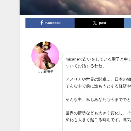
Facebook
post
micaneで占いをしている聖子
ついてお話するわね。
占い師 聖子
アメリカや世界の関税…、日本の
そんな中で前に進もうとする経済
そんな中、私もあなたも今までで
世界の情勢なども大きく変化し、
変化も大きく起こる時期です。運