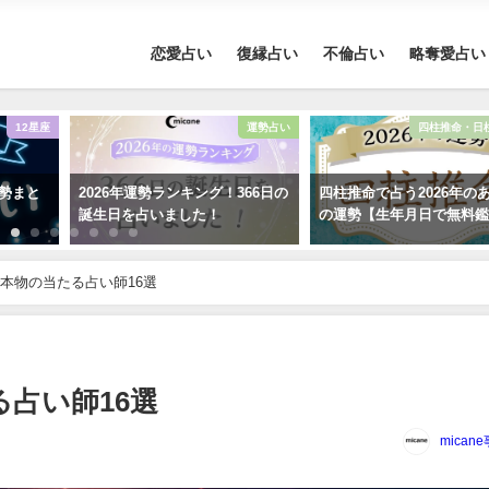
恋愛占い
復縁占い
不倫占い
略奪愛占い
12星座
運勢占い
四柱推命・日
運勢まと
2026年運勢ランキング！366日の
四柱推命で占う2026年の
誕生日を占いました！
の運勢【生年月日で無料
本物の当たる占い師16選
占い師16選
mican