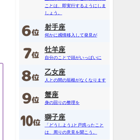
ことは、即実行するようにしま
しょう。
射手座
何かに感情移入して発見が
牡羊座
自分のことで頭がいっぱいに
乙女座
人との間の垣根がなくなります
蟹座
身の回りの整理を
獅子座
「どうしよう｣と戸惑ったこと
は、周りの意見を聞こう。