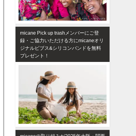
micane Pick up trashメンバーにご登
録・ご協力いただける方にmicaneオリ
ジナルビブス&シリコンバンドを無料
プレゼント！
micaneの取り組みが2025年大阪・関西