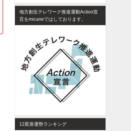
地方創生テレワーク推進運動Action宣
言をmicaneではしております。
12星座運勢ランキング