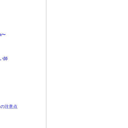
a〜
い師
の注意点
く