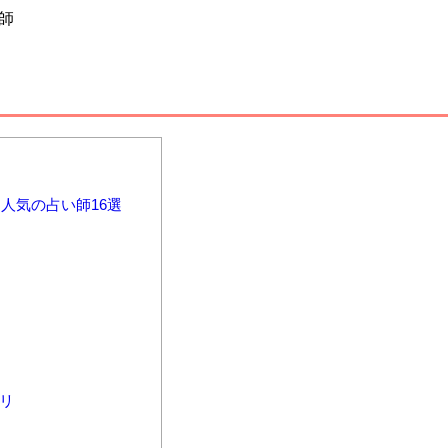
師
人気の占い師16選
アリ