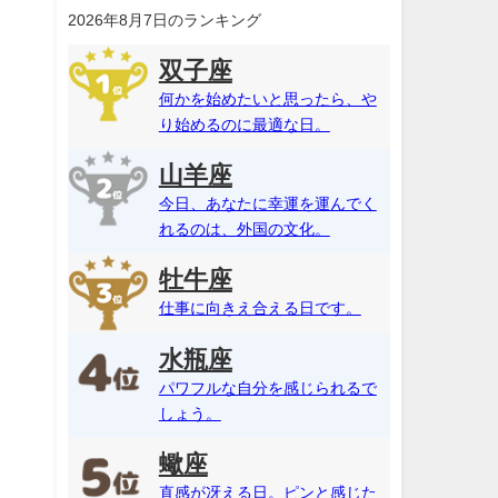
2026年8月7日のランキング
双子座
何かを始めたいと思ったら、や
り始めるのに最適な日。
山羊座
今日、あなたに幸運を運んでく
れるのは、外国の文化。
牡牛座
仕事に向きえ合える日です。
水瓶座
パワフルな自分を感じられるで
しょう。
蠍座
直感が冴える日。ピンと感じた