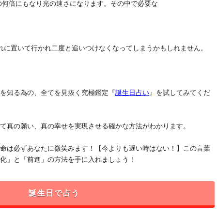
去の何倍にもなり光の速さになります。その中で必要な
れに置いて行かれ二度と追いつけなくなってしまうかもしれません。
」を知る為の、全てを見抜く究極鑑定『
誕生日占い
』を試してみてくだ
けて真の願い、真の幸せを実現させる確かな方法がわかります。
運命は必ずあなたに微笑みます！【今よりも遅い時はない！】この言葉
変化」と「前進」の方法を手に入れましょう！
誕生日で占う