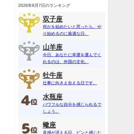
2026年8月7日のランキング
双子座
何かを始めたいと思ったら、や
り始めるのに最適な日。
山羊座
今日、あなたに幸運を運んでく
れるのは、外国の文化。
牡牛座
仕事に向きえ合える日です。
水瓶座
パワフルな自分を感じられるで
しょう。
蠍座
直感が冴える日。ピンと感じた