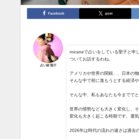
Facebook
post
micaneで占いをしている聖子
ついてお話するわね。
占い師 聖子
アメリカや世界の関税…、日本の
そんな中で前に進もうとする経済
そんな中、私もあなたも今までで
世界の情勢なども大きく変化し、
変化も大きく起こる時期です。運
2026年は時代の流れの速さは過