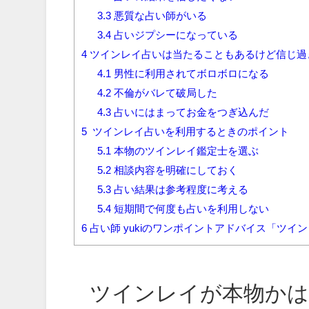
3.3
悪質な占い師がいる
3.4
占いジプシーになっている
4
ツインレイ占いは当たることもあるけど信じ過
4.1
男性に利用されてボロボロになる
4.2
不倫がバレて破局した
4.3
占いにはまってお金をつぎ込んだ
5
ツインレイ占いを利用するときのポイント
5.1
本物のツインレイ鑑定士を選ぶ
5.2
相談内容を明確にしておく
5.3
占い結果は参考程度に考える
5.4
短期間で何度も占いを利用しない
6
占い師 yukiのワンポイントアドバイス「ツ
ツインレイが本物かは