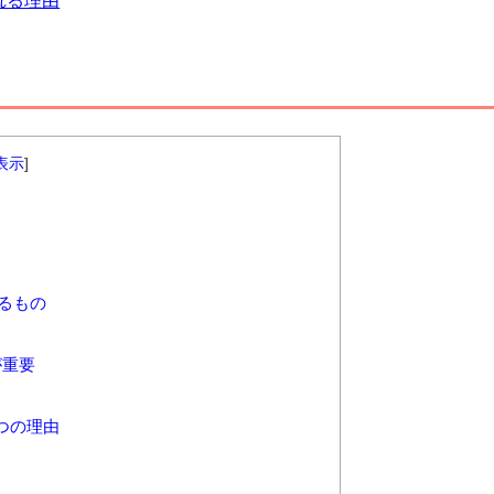
表示
]
るもの
が重要
つの理由