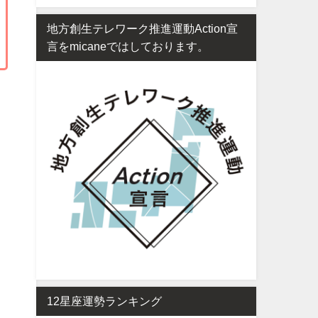
地方創生テレワーク推進運動Action宣
言をmicaneではしております。
12星座運勢ランキング