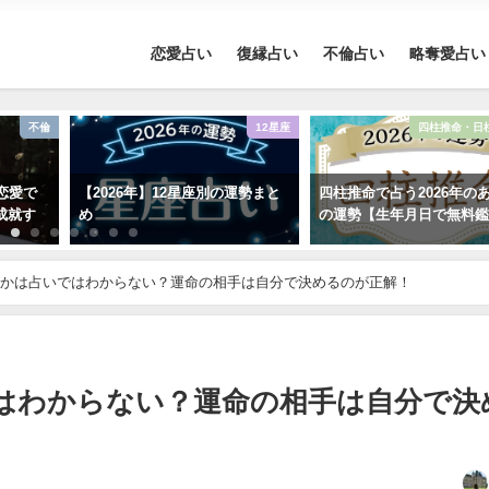
恋愛占い
復縁占い
不倫占い
略奪愛占い
不倫
12星座
四柱推命・日
恋愛で
【2026年】12星座別の運勢まと
四柱推命で占う2026年の
成就す
め
の運勢【生年月日で無料
かは占いではわからない？運命の相手は自分で決めるのが正解！
はわからない？運命の相手は自分で決