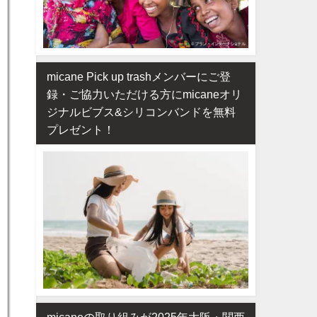
micane Pick up trashメンバーにご登
録・ご協力いただける方にmicaneオリ
ジナルビブス&シリコンバンドを無料
プレゼント！
micaneの取り組みが2025年大阪・関西