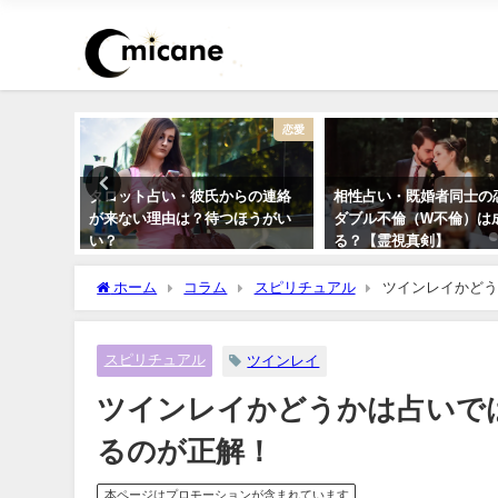
干支占い
恋愛
8年）【十
タロット占い・彼氏からの連絡
相性占い・既婚者同士の
）の運
が来ない理由は？待つほうがい
ダブル不倫（W不倫）は
紹介】
い？
る？【霊視真剣】
ホーム
コラム
スピリチュアル
ツインレイかどう
スピリチュアル
ツインレイ
ツインレイかどうかは占いで
るのが正解！
本ページはプロモーションが含まれています