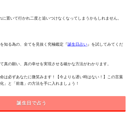
れに置いて行かれ二度と追いつけなくなってしまうかもしれません。
」を知る為の、全てを見抜く究極鑑定『
誕生日占い
』を試してみてくだ
けて真の願い、真の幸せを実現させる確かな方法がわかります。
運命は必ずあなたに微笑みます！【今よりも遅い時はない！】この言葉
変化」と「前進」の方法を手に入れましょう！
誕生日で占う