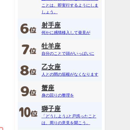
ことは、即実行するようにしま
しょう。
射手座
何かに感情移入して発見が
牡羊座
自分のことで頭がいっぱいに
乙女座
人との間の垣根がなくなります
蟹座
身の回りの整理を
獅子座
「どうしよう｣と戸惑ったこと
は、周りの意見を聞こう。