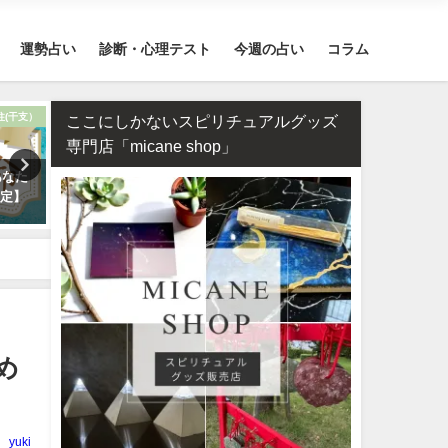
運勢占い
診断・心理テスト
今週の占い
コラム
柱(干支）
復縁
ここにしかないスピリチュアルグッズ
専門店「micane shop」
あなた
タロット占い・元彼の今の私に
相性占い・既婚者なのに片
鑑定】
対する気持ちは？どう思って
い…この恋愛は上手くいく
る？
めるべき？
め
yuki