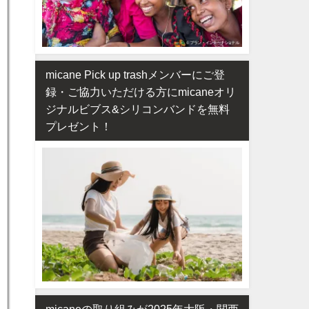
micane Pick up trashメンバーにご登
録・ご協力いただける方にmicaneオリ
ジナルビブス&シリコンバンドを無料
プレゼント！
micaneの取り組みが2025年大阪・関西