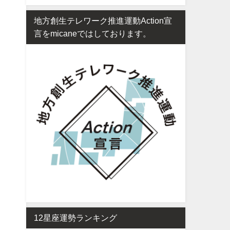
地方創生テレワーク推進運動Action宣
言をmicaneではしております。
12星座運勢ランキング