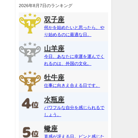
2026年8月7日のランキング
双子座
何かを始めたいと思ったら、や
り始めるのに最適な日。
山羊座
今日、あなたに幸運を運んでく
れるのは、外国の文化。
牡牛座
仕事に向きえ合える日です。
水瓶座
パワフルな自分を感じられるで
しょう。
蠍座
直感が冴える日。ピンと感じた