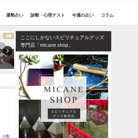
運勢占い
診断・心理テスト
今週の占い
コラム
恋愛
運勢占い
ここにしかないスピリチュアルグッズ
専門店「micane shop」
気が心
2026年運勢ランキング！366日の
相性占い・既婚者なのに片
ク！
誕生日を占いました！
い…この恋愛は上手くいく
めるべき？
小鳥