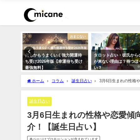
恋愛
おまじない
を顔画像
何もかもうまくいく強力開運待
タロット占い・彼氏から
します！
ち受け2026年版【幸運待ち受け
が来ない理由は？待つほ
最強無料】
い？
ホーム
コラム
誕生日占い
3月6日生まれの性格
誕生日占い
3月6日生まれの性格や恋愛傾
介！【誕生日占い】
本ページはプロモーションが含まれています