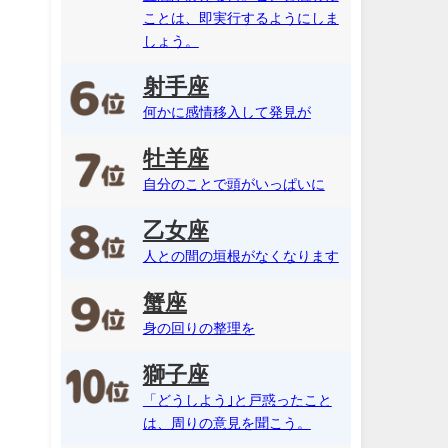
ことは、即実行するようにしま
しょう。
射手座
何かに感情移入して発見が
牡羊座
自分のことで頭がいっぱいに
乙女座
人との間の垣根がなくなります
蟹座
身の回りの整理を
獅子座
「どうしよう｣と戸惑ったこと
は、周りの意見を聞こう。