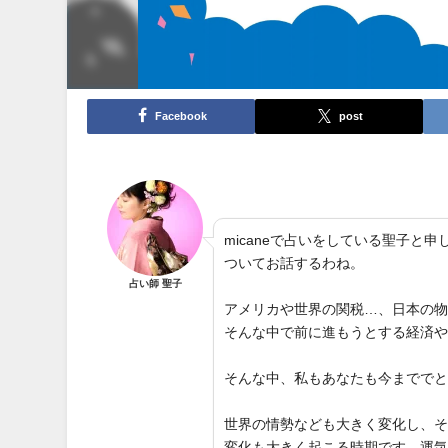
Facebook
post
micaneで占いをしている聖子
ついてお話するわね。
占い師 聖子
アメリカや世界の関税…、日本の
そんな中で前に進もうとする経済
そんな中、私もあなたも今までで
世界の情勢なども大きく変化し、
変化も大きく起こる時期です。運