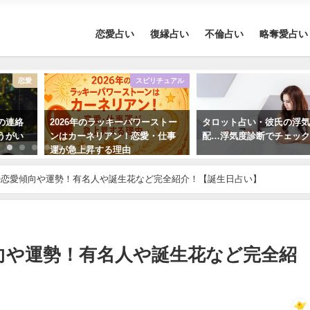
恋愛占い
復縁占い
不倫占い
略奪愛占い
恋愛
スピリチュアル
の連絡
2026年のラッキーパワーストー
タロット占い・彼氏の浮
うがい
ンはカーネリアン！恋愛・仕事
配…浮気度診断でチェッ
運が急上昇する理由
や恋愛傾向や運勢！有名人や誕生花など完全紹介！【誕生日占い】
向や運勢！有名人や誕生花など完全紹