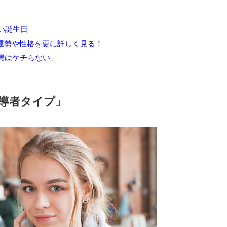
い誕生日
の運勢や性格を更に詳しく見る！
費はケチらない」
指導者タイプ」