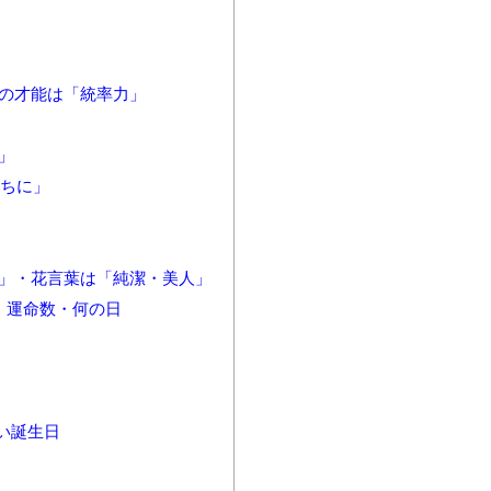
性の才能は「統率力」
」
がちに」
イ」・花言葉は「純潔・美人」
・運命数・何の日
い誕生日