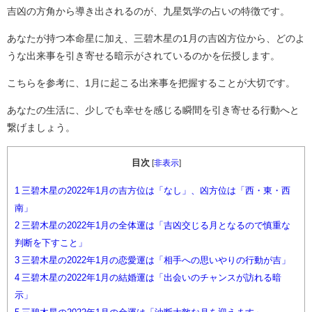
吉凶の方角から導き出されるのが、九星気学の占いの特徴です。
あなたが持つ本命星に加え、三碧木星の1月の吉凶方位から、どのよ
うな出来事を引き寄せる暗示がされているのかを伝授します。
こちらを参考に、1月に起こる出来事を把握することが大切です。
あなたの生活に、少しでも幸せを感じる瞬間を引き寄せる行動へと
繋げましょう。
目次
[
非表示
]
1
三碧木星の2022年1月の吉方位は「なし」、凶方位は「西・東・西
南」
2
三碧木星の2022年1月の全体運は「吉凶交じる月となるので慎重な
判断を下すこと」
3
三碧木星の2022年1月の恋愛運は「相手への思いやりの行動が吉」
4
三碧木星の2022年1月の結婚運は「出会いのチャンスが訪れる暗
示」