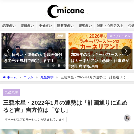
恋愛占い
復縁占い
不倫占い
略奪愛占い
運勢占い
診断・心理テスト
今
恋愛
スピリチュアル
誕生日占い・運命の人を顔画像付
2026年のラッキーパワーストーン
きで完全無料で鑑定します！
はカーネリアン！恋愛・仕事運が
急上昇する理由
ホーム
コラム
九星気学
三碧木星・2022年1月の運勢は「計画通りに進
めると吉」吉方位は「なし」
九星気学
三碧木星・2022年1月の運勢は「計画通りに進め
ると吉」吉方位は「なし」
本ページはプロモーションが含まれています