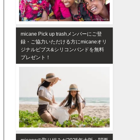
micane Pick up trashメンバーにご登
録・ご協力いただける方にmicaneオリ
ジナルビブス&シリコンバンドを無料
プレゼント！
micaneの取り組みが2025年大阪・関西