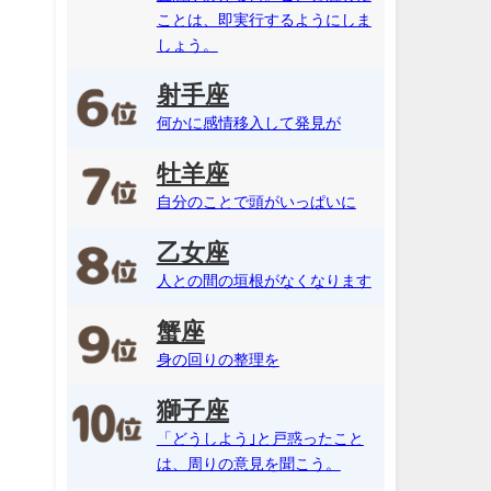
ことは、即実行するようにしま
しょう。
射手座
何かに感情移入して発見が
牡羊座
自分のことで頭がいっぱいに
乙女座
人との間の垣根がなくなります
蟹座
身の回りの整理を
獅子座
「どうしよう｣と戸惑ったこと
は、周りの意見を聞こう。