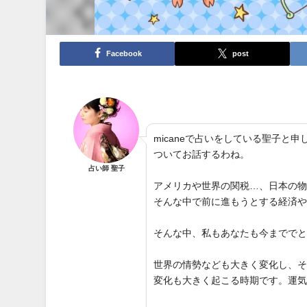
Facebook
post
micaneで占いをしている聖子
ついてお話するわね。
占い師 聖子
アメリカや世界の関税…、日本の
そんな中で前に進もうとする経済
そんな中、私もあなたも今までで
世界の情勢なども大きく変化し、
変化も大きく起こる時期です。運