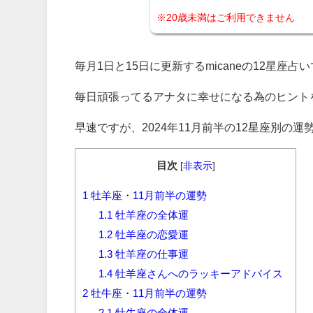
※20歳未満はご利用できません
毎月1日と15日に更新するmicaneの12星座占
毎日頑張ってるアナタに幸せになる為のヒント
早速ですが、2024年11月前半の12星座別の
目次
[
非表示
]
1
牡羊座・11月前半の運勢
1.1
牡羊座の全体運
1.2
牡羊座の恋愛運
1.3
牡羊座の仕事運
1.4
牡羊座さんへのラッキーアドバイス
2
牡牛座・11月前半の運勢
2.1
牡牛座の全体運