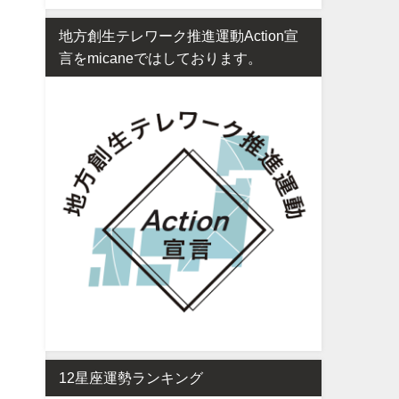
地方創生テレワーク推進運動Action宣
言をmicaneではしております。
12星座運勢ランキング