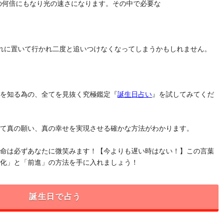
去の何倍にもなり光の速さになります。その中で必要な
れに置いて行かれ二度と追いつけなくなってしまうかもしれません。
」を知る為の、全てを見抜く究極鑑定『
誕生日占い
』を試してみてくだ
けて真の願い、真の幸せを実現させる確かな方法がわかります。
運命は必ずあなたに微笑みます！【今よりも遅い時はない！】この言葉
変化」と「前進」の方法を手に入れましょう！
誕生日で占う