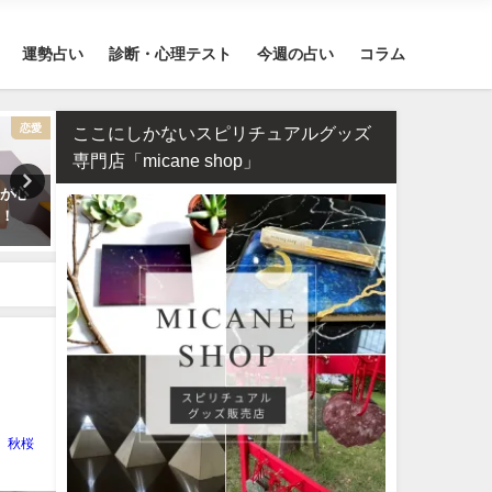
運勢占い
診断・心理テスト
今週の占い
コラム
恋愛
干支占い
ここにしかないスピリチュアルグッズ
専門店「micane shop」
気が心
干支占い2026年（令和8年）【十
【2026年】12星座別の運勢
ク！
二支＋60種類（60干支）の運
め
勢・性格・相性を無料紹介】
秋桜