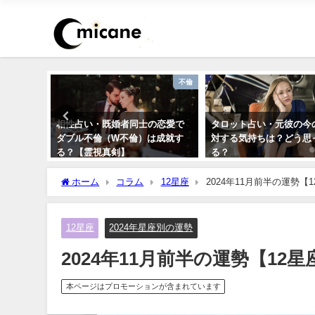
恋愛
不倫
いつでき
相性占い・既婚者同士の恋愛で
タロット占い・元彼の今
のか診断
ダブル不倫（W不倫）は成就す
対する気持ちは？どう思
る？【霊視真剣】
る？
ホーム
コラム
12星座
2024年11月前半の運勢【
12星座
2024年星座別の運勢
2024年11月前半の運勢【12
本ページはプロモーションが含まれています