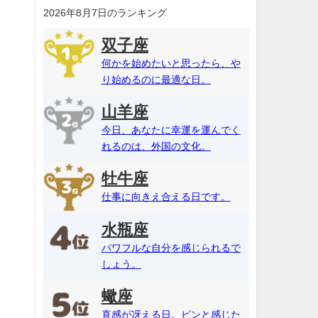
2026年8月7日のランキング
双子座
何かを始めたいと思ったら、や
り始めるのに最適な日。
山羊座
今日、あなたに幸運を運んでく
れるのは、外国の文化。
牡牛座
仕事に向きえ合える日です。
水瓶座
パワフルな自分を感じられるで
しょう。
蠍座
直感が冴える日。ピンと感じた