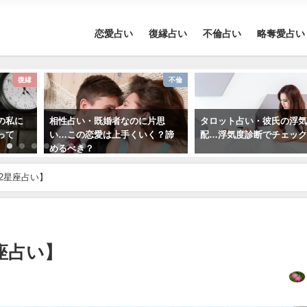
恋愛占い
復縁占い
不倫占い
略奪愛占い
復縁
不倫
の私に
相性占い・既婚者なのに片思
タロット占い・彼氏の浮
って
い…この恋愛は上手くいく？諦
配…浮気度診断でチェッ
めるべき？
12星座占い】
星座占い】