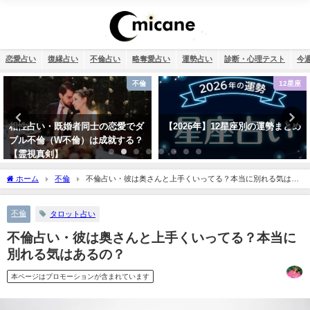
恋愛占い
復縁占い
不倫占い
略奪愛占い
運勢占い
診断・心理テスト
今
不倫
12星座
相性占い・既婚者同士の恋愛でダ
【2026年】12星座別の運勢まとめ
ブル不倫（W不倫）は成就する？
【霊視真剣】
ホーム
不倫
不倫占い・彼は奥さんと上手くいってる？本当に別れる気はあ
るの？
不倫
タロット占い
不倫占い・彼は奥さんと上手くいってる？本当に
別れる気はあるの？
本ページはプロモーションが含まれています