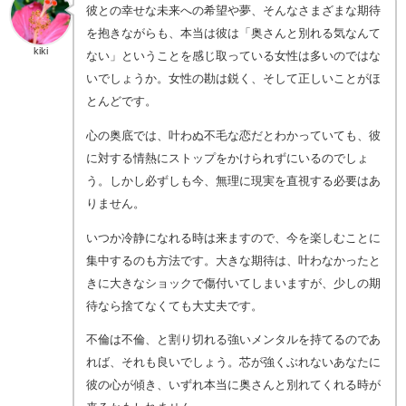
彼との幸せな未来への希望や夢、そんなさまざまな期待
を抱きながらも、本当は彼は「奥さんと別れる気なんて
kiki
ない」ということを感じ取っている女性は多いのではな
いでしょうか。女性の勘は鋭く、そして正しいことがほ
とんどです。
心の奥底では、叶わぬ不毛な恋だとわかっていても、彼
に対する情熱にストップをかけられずにいるのでしょ
う。しかし必ずしも今、無理に現実を直視する必要はあ
りません。
いつか冷静になれる時は来ますので、今を楽しむことに
集中するのも方法です。大きな期待は、叶わなかったと
きに大きなショックで傷付いてしまいますが、少しの期
待なら捨てなくても大丈夫です。
不倫は不倫、と割り切れる強いメンタルを持てるのであ
れば、それも良いでしょう。芯が強くぶれないあなたに
彼の心が傾き、いずれ本当に奥さんと別れてくれる時が