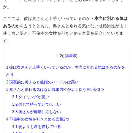
か。
ここでは、彼は奥さんと上手くいっているのか・
本当に別れる気は
あるのか
を占うとともに、奥さんと別れる気はない既婚男性がよく
使う言い訳と、不倫中の女性を引きとめる言葉を紹介していきま
す。
目次
[
非表示
]
1
彼は奥さんと上手くいっているのか・本当に別れる気はあるのかを
占う
2
現実的に考えると離婚のハードルは高い
3
奥さんと別れる気はない既婚男性がよく使う言い訳3つ
3.1
タイミングが悪い
3.2
信じて待っていてほしい
3.3
奥さんが離婚に応じない
4
不倫中の女性を引きとめる言葉2つ
4.1
妻よりも君を愛している