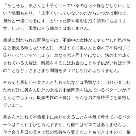
「そもそも、奥さんと上手くいっているのなら不倫などしない」と
いう憶測もあり、「上手くいっていないのだからいつかは別れて、
自分と一緒になるはず」といった夢や希望を抱く傾向にもありま
す。しかし、現実はそう簡単ではありません。
簡単に別れられる関係ならば、不倫中の女性がモヤモヤした気持ち
など抱える暇もないほどに、彼はすぐに奥さんと別れて不倫相手に
乗りかえているでしょう。単なる恋人同士ではない、法の上で成立
されている夫婦は、離婚をするにはお金のことや子供がいれば子供
のことなど、さまざまな問題をクリアしなければなりません。
そもそも最初から奥さんと別れる気などは毛頭なく、自分が楽しむ
ためだけに奥さん以外の女性と不倫関係を結んでいるパターンがほ
とんどでしょう。既婚男性の不倫は、そんな男の身勝手さを象徴し
ています。
奥さんと別れて不倫相手に乗りかえることを本気で考えているパタ
ーンはごくわずかと言えますが、可能性はゼロではありませんし、
付き合う月日の長さで彼の気持ちを変えることもできますので、希