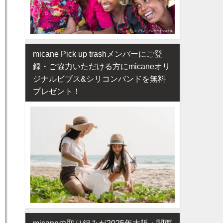
micane Pick up trashメンバーにご登
録・ご協力いただける方にmicaneオリ
ジナルビブス&シリコンバンドを無料
プレゼント！
micaneの取り組みが2025年大阪・関西