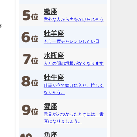
蠍座
意外な人から声をかけられそう
事
牡羊座
もう一度チャレンジしたい日
水瓶座
人との間の垣根がなくなります
牡牛座
仕事が立て続けに入り、忙しく
なりそう。
蟹座
意見がぶつかったときには、素
直になりましょう。
魚座