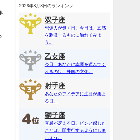
2026年8月8日のランキング
事
双子座
想像力が働く日。今日は、五感
を刺激するものに触れてみよ
あ
う。
乙女座
今日、あなたに幸運を運んでく
れるのは、外国の文化。
射手座
あなたのアイデアに注目が集ま
る日。
獅子座
直感が冴える日。ピンと感じた
ことは、即実行するようにしま
しょう。