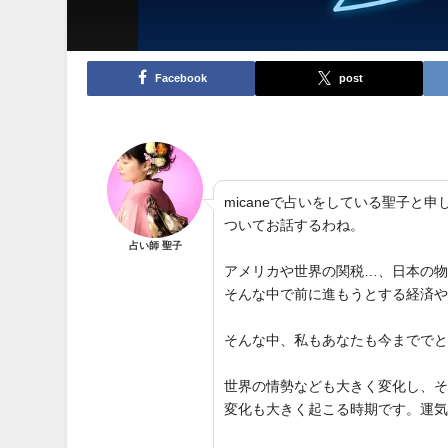
Facebook
post
micaneで占いをしている聖子
ついてお話するわね。
占い師 聖子
アメリカや世界の関税…、日本の
そんな中で前に進もうとする経済
そんな中、私もあなたも今までで
世界の情勢なども大きく変化し、
変化も大きく起こる時期です。運