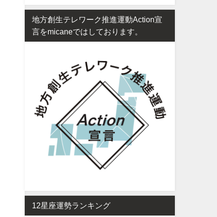
地方創生テレワーク推進運動Action宣
言をmicaneではしております。
12星座運勢ランキング