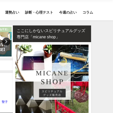
運勢占い
診断・心理テスト
今週の占い
コラム
柱(干支）
おまじない
ここにしかないスピリチュアルグッズ
専門店「micane shop」
あなた
何もかもうまくいく強力開運待
相性占い・既婚者なのに片
鑑定】
ち受け2026年版【幸運待ち受け
い…この恋愛は上手くいく
最強無料】
めるべき？
聖子