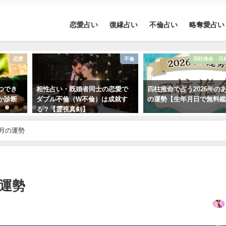
恋愛占い
復縁占い
不倫占い
略奪愛占い
恋愛
不倫
四柱推命・日
つでき
相性占い・既婚者同士の恋愛で
四柱推命で占う2026年の
か診断
ダブル不倫（W不倫）は成就す
の運勢【生年月日で無料
る？【霊視真剣】
2月の運勢
の運勢