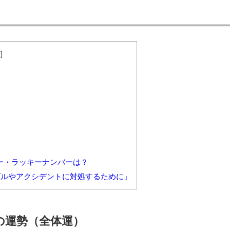
示
]
）
ラー・ラッキーナンバーは？
ブルやアクシデントに対処するために」
月の運勢（全体運）