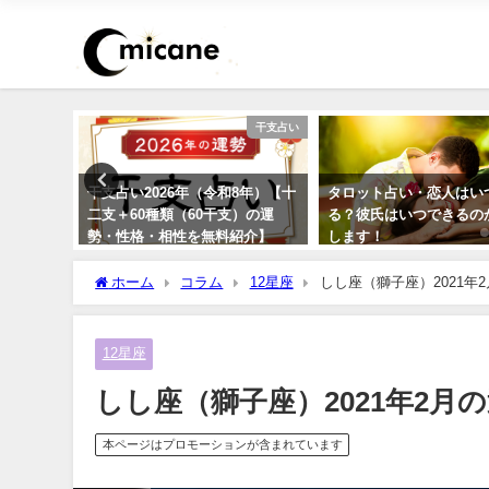
運勢占い
干支占い
366日の
干支占い2026年（令和8年）【十
タロット占い・恋人はい
二支＋60種類（60干支）の運
る？彼氏はいつできるの
勢・性格・相性を無料紹介】
します！
ホーム
コラム
12星座
しし座（獅子座）2021年
12星座
しし座（獅子座）2021年2月
本ページはプロモーションが含まれています