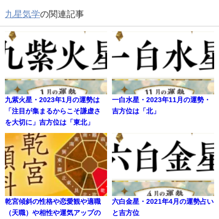
九星気学
の関連記事
九紫火星・2023年1月の運勢は
一白水星・2023年11月の運勢・
「注目が集まるからこそ謙虚さ
吉方位は「北」
を大切に」吉方位は「東北」
乾宮傾斜の性格や恋愛観や適職
六白金星・2021年4月の運勢占い
（天職）や相性や運気アップの
と吉方位