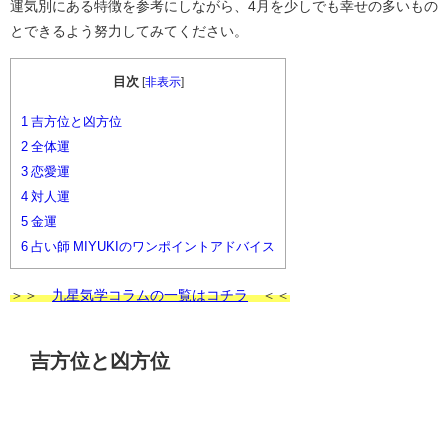
運気別にある特徴を参考にしながら、4月を少しでも幸せの多いもの
とできるよう努力してみてください。
目次
[
非表示
]
1
吉方位と凶方位
2
全体運
3
恋愛運
4
対人運
5
金運
6
占い師 MIYUKIのワンポイントアドバイス
＞＞
九星気学コラムの一覧はコチラ
＜＜
吉方位と凶方位