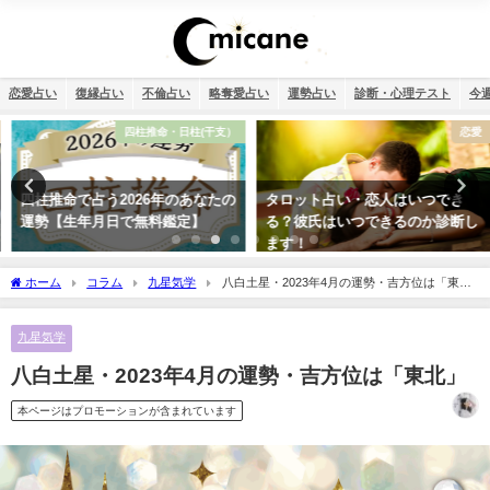
恋愛占い
復縁占い
不倫占い
略奪愛占い
運勢占い
診断・心理テスト
今
四柱推命・日柱(干支）
恋愛
四柱推命で占う2026年のあなたの
タロット占い・恋人はいつでき
運勢【生年月日で無料鑑定】
る？彼氏はいつできるのか診断し
ます！
ホーム
コラム
九星気学
八白土星・2023年4月の運勢・吉方位は「東
北」
九星気学
八白土星・2023年4月の運勢・吉方位は「東北」
本ページはプロモーションが含まれています