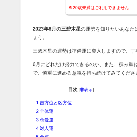
※20歳未満はご利用できません
2023年6月の三碧木星
の運勢を知りたいあなた
ょう。
三碧木星の運勢は準備運に突入しますので、丁
6月にどれだけ努力できるのか、また、積み重
で、慎重に進める意識を持ち続けてみてくださ
目次
[
非表示
]
1
吉方位と凶方位
2
全体運
3
恋愛運
4
対人運
5
金運