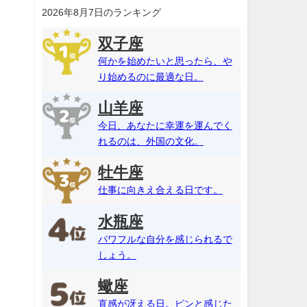
2026年8月7日のランキング
双子座
何かを始めたいと思ったら、や
り始めるのに最適な日。
山羊座
今日、あなたに幸運を運んでく
れるのは、外国の文化。
牡牛座
仕事に向きえ合える日です。
水瓶座
パワフルな自分を感じられるで
しょう。
蠍座
直感が冴える日。ピンと感じた