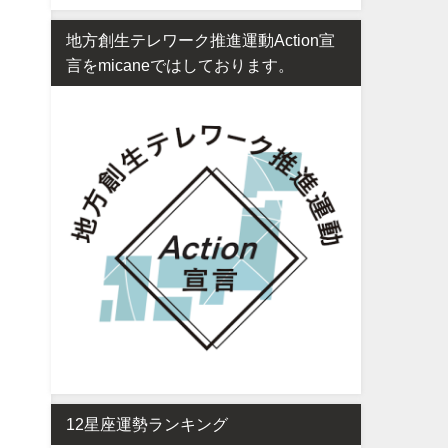
地方創生テレワーク推進運動Action宣
言をmicaneではしております。
12星座運勢ランキング