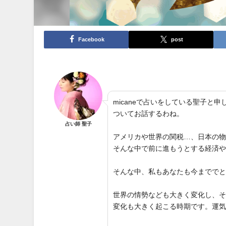
Facebook
post
micaneで占いをしている聖子
ついてお話するわね。
占い師 聖子
アメリカや世界の関税…、日本の
そんな中で前に進もうとする経済
そんな中、私もあなたも今までで
世界の情勢なども大きく変化し、
変化も大きく起こる時期です。運