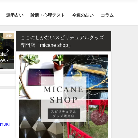
運勢占い
診断・心理テスト
今週の占い
コラム
恋愛
運勢占い
四柱推命・日柱
ここにしかないスピリチュアルグッズ
専門店「micane shop」
の連絡
2026年運勢ランキング！366日の
四柱推命で占う2026年のあ
うがい
誕生日を占いました！
の運勢【生年月日で無料鑑
IYUKI