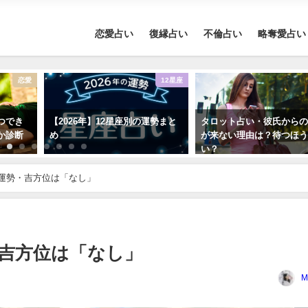
恋愛占い
復縁占い
不倫占い
略奪愛占い
恋愛
12星座
つでき
【2026年】12星座別の運勢まと
タロット占い・彼氏から
か診断
め
が来ない理由は？待つほ
い？
の運勢・吉方位は「なし」
・吉方位は「なし」
M