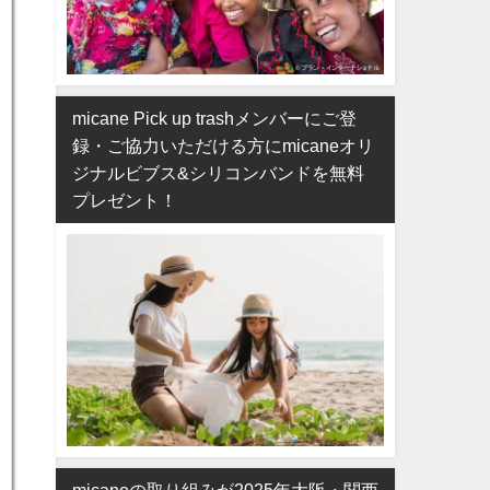
micane Pick up trashメンバーにご登
録・ご協力いただける方にmicaneオリ
ジナルビブス&シリコンバンドを無料
プレゼント！
micaneの取り組みが2025年大阪・関西