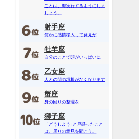
ことは、即実行するようにしま
しょう。
射手座
何かに感情移入して発見が
牡羊座
自分のことで頭がいっぱいに
乙女座
人との間の垣根がなくなります
蟹座
身の回りの整理を
獅子座
「どうしよう｣と戸惑ったこと
は、周りの意見を聞こう。