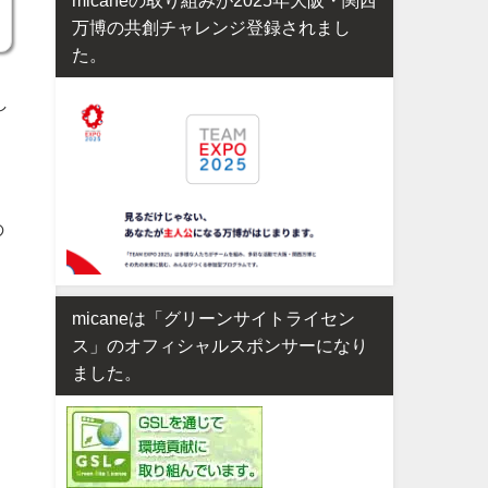
万博の共創チャレンジ登録されまし
た。
し
の
micaneは「グリーンサイトライセン
ス」のオフィシャルスポンサーになり
ました。