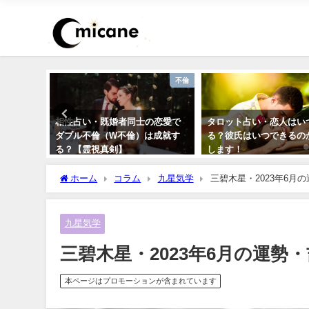
おまじない
不倫
力開運待
相性占い・既婚者同士の恋愛で
タロット占い・恋人はい
待ち受け
ダブル不倫（W不倫）は成就す
る？彼氏はいつできるの
る？【霊視真剣】
します！
ホーム
コラム
九星気学
三碧木星・2023年6月
九星気学
三碧木星・2023年6月の運勢
本ページはプロモーションが含まれています