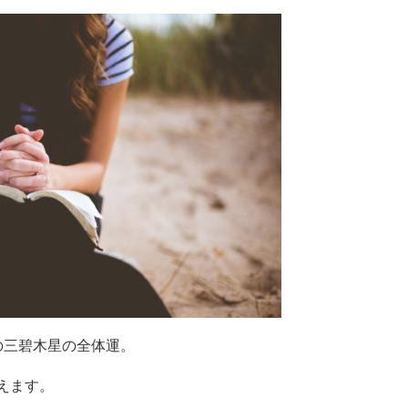
の三碧木星の全体運。
えます。