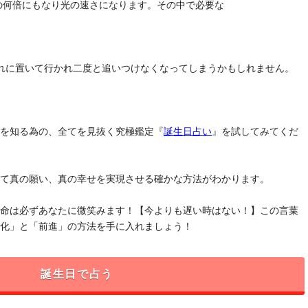
去の何倍にもなり光の速さになります。その中で必要な
れに置いて行かれ二度と追いつけなくなってしまうかもしれません。
」を知る為の、全てを見抜く究極鑑定『
誕生日占い
』を試してみてくだ
けて真の願い、真の幸せを実現させる確かな方法がわかります。
運命は必ずあなたに微笑みます！【今よりも遅い時はない！】この言葉
変化」と「前進」の方法を手に入れましょう！
誕生日で占う