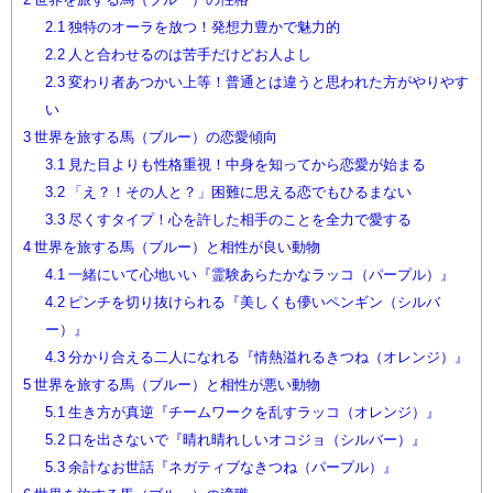
2.1
独特のオーラを放つ！発想力豊かで魅力的
2.2
人と合わせるのは苦手だけどお人よし
2.3
変わり者あつかい上等！普通とは違うと思われた方がやりやす
い
3
世界を旅する馬（ブルー）の恋愛傾向
3.1
見た目よりも性格重視！中身を知ってから恋愛が始まる
3.2
「え？！その人と？」困難に思える恋でもひるまない
3.3
尽くすタイプ！心を許した相手のことを全力で愛する
4
世界を旅する馬（ブルー）と相性が良い動物
4.1
一緒にいて心地いい『霊験あらたかなラッコ（パープル）』
4.2
ピンチを切り抜けられる『美しくも儚いペンギン（シルバ
ー）』
4.3
分かり合える二人になれる『情熱溢れるきつね（オレンジ）』
5
世界を旅する馬（ブルー）と相性が悪い動物
5.1
生き方が真逆『チームワークを乱すラッコ（オレンジ）』
5.2
口を出さないで『晴れ晴れしいオコジョ（シルバー）』
5.3
余計なお世話『ネガティブなきつね（パープル）』