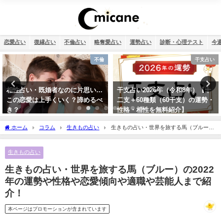
恋愛占い
復縁占い
不倫占い
略奪愛占い
運勢占い
診断・心理テスト
今
干支占い
恋愛
干支占い2026年（令和8年）【十
誕生日占い・運命の人を顔画像付
二支＋60種類（60干支）の運勢・
きで完全無料で鑑定します！
性格・相性を無料紹介】
ホーム
コラム
生きもの占い
生きもの占い・世界を旅する馬（ブルー）
の2022年の運勢や性格や恋愛傾向や適職や芸能人まで紹介！
生きもの占い
生きもの占い・世界を旅する馬（ブルー）の2022
年の運勢や性格や恋愛傾向や適職や芸能人まで紹
介！
本ページはプロモーションが含まれています