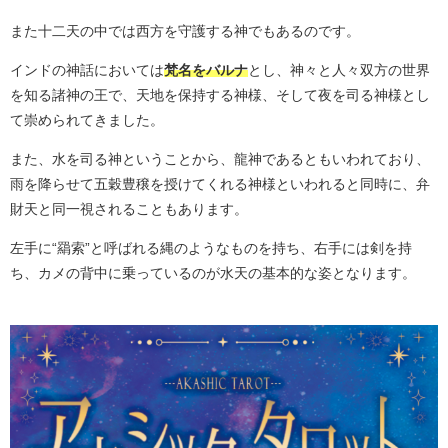
また十二天の中では西方を守護する神でもあるのです。
インドの神話においては
梵名をバルナ
とし、神々と人々双方の世界
を知る諸神の王で、天地を保持する神様、そして夜を司る神様とし
て崇められてきました。
また、水を司る神ということから、龍神であるともいわれており、
雨を降らせて五穀豊穣を授けてくれる神様といわれると同時に、弁
財天と同一視されることもあります。
左手に“羂索”と呼ばれる縄のようなものを持ち、右手には剣を持
ち、カメの背中に乗っているのが水天の基本的な姿となります。