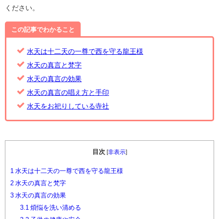
ください。
この記事でわかること
水天は十二天の一尊で西を守る龍王様
水天の真言と梵字
水天の真言の効果
水天の真言の唱え方と手印
水天をお祀りしている寺社
目次
[
非表示
]
1
水天は十二天の一尊で西を守る龍王様
2
水天の真言と梵字
3
水天の真言の効果
3.1
煩悩を洗い清める