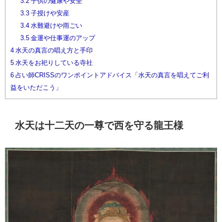
3.2
子供の健康や安全
3.3
子授けや安産
3.4
水難避けや雨ごい
3.5
金運や仕事運のアップ
4
水天の真言の唱え方と手印
5
水天をお祀りしている寺社
6
占い師CRISSのワンポイントアドバイス「水天の真言を唱えてご利
益をいただこう」
水天は十二天の一尊で西を守る龍王様