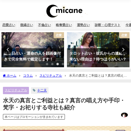
恋愛占い
復縁占い
不倫占い
略奪愛占い
運勢占い
診断・心理テスト
今
恋愛
恋愛
誕生日占い・運命の人を顔画像付
タロット占い・彼氏からの連絡が
きで完全無料で鑑定します！
来ない理由は？待つほうがいい？
ホーム
コラム
スピリチュアル
水天の真言とご利益とは？真言の唱え方
や手印・梵字・お祀りする寺社も紹介
スピリチュアル
十二天
水天の真言とご利益とは？真言の唱え方や手印・
梵字・お祀りする寺社も紹介
本ページはプロモーションが含まれています