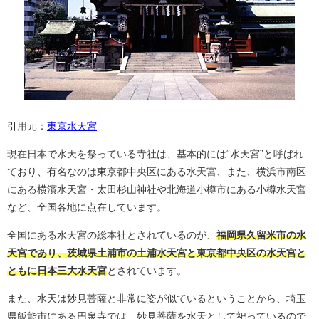
引用元：
東京水天宮
現在日本で水天を祭っている寺社は、基本的には“水天宮”と呼ばれ
ており、有名なのは東京都中央区にある水天宮、また、横浜市南区
にある横濱水天宮・太田杉山神社や北海道小樽市にある小樽水天宮
など、全国各地に点在しています。
全国にある水天宮の総本社とされているのが、
福岡県久留米市の水
天宮であり、茨城県土浦市の土浦水天宮と東京都中央区の水天宮と
ともに日本三大水天宮
とされています。
また、水天は妙見菩薩と非常に姿が似ているということから、埼玉
県飯能市にある円泉寺では、妙見菩薩を水天として祀っているので